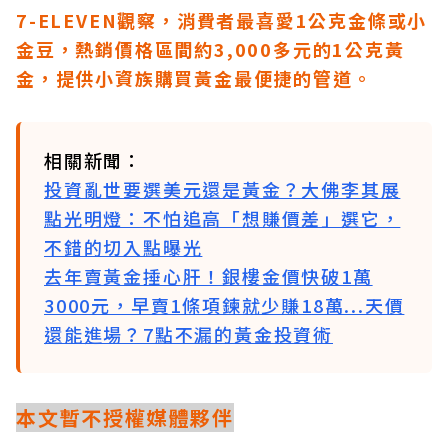
7-ELEVEN觀察，消費者最喜愛1公克金條或小
金豆，熱銷價格區間約3,000多元的1公克黃
金，提供小資族購買黃金最便捷的管道。
相關新聞：
投資亂世要選美元還是黃金？大佛李其展
點光明燈：不怕追高「想賺價差」選它，
不錯的切入點曝光
去年賣黃金捶心肝！銀樓金價快破1萬
3000元，早賣1條項鍊就少賺18萬...天價
還能進場？7點不漏的黃金投資術
本文暫不授權媒體夥伴