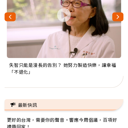
失智只能是漫長的告別？ 她努力製造快樂，讓幸福
來自剛果的巧克力神父 為台灣奉獻36年 「台灣是我
63歲卸矽谷副總、搬回台灣找快樂！「蛋黃哥小
104歲打破金氏世界紀錄 成為全球最年長羽球選
事業巔峰他選擇追夢…黑手阿伯拉小提琴還登上小
「不退化」
的家，我連作夢都講台語！」
丑」走進安養院，逗樂上萬爺奶：退休後才開始真
手，分享長壽的秘密原來是「這個」
巨蛋！連CNN都大讚！
正的人生
最新快訊
更好的台灣，需要你的聲音。響應今周倡議，百項好
禮帶回家！