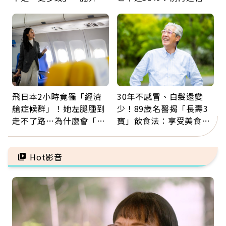
輝：退休族最適合這種股
「擦酒精、吃退燒藥」，
票
5招才能真救命
飛日本2小時竟罹「經濟
30年不感冒、白髮還變
艙症候群」！她左腿腫到
少！89歲名醫揭「長壽3
走不了路…為什麼會「靜
寶」飲食法：享受美食不
脈血栓」？醫示警7種人
忌口，偶爾也該吃點肉
注意
Hot影音