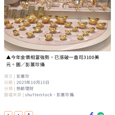
▲今年金價相當強勢，已漲破一盎司3100美
元。圖／彭蕙珍攝
撰文 |
彭蕙珍
日期 |
2025年10月13日
分類 |
熟齡理財
圖檔來源 |
shutterstock、彭蕙珍攝