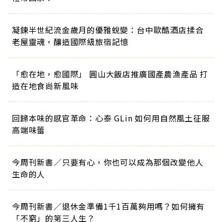
凝鍊半世紀流金歲月的優雅蛻變：台中歐酷酒店揉合
老屋靈魂，釀造國際級旅宿記憶
「愈在地，愈國際」 圓山大飯店推廣國產農漁產品 打
造在地食尚新風味
回歸本味的感官革命：心泰 GLin 如何用自然風土征服
高端味蕾
今周刊新書／只要有心，你也可以成為那個改變他人
生命的人
今周刊新書／退休金準備1千1百萬夠用嗎？如何擁有
「不窮」的第三人生？