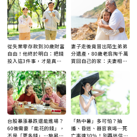
從失業零存款到30歲財富
妻子走後竟冒出陌生弟弟
自由！他終於明白：把錢
分遺產，80歲老翁掏千萬
投入這3件事，才是真正
買回自己的家：夫妻相守
留給未來的自己
60年，卻輸給一個名字
台股暴漲暴跌還能進場？
「熱中暑」多可怕？抽
60後需要「能花的錢」，
搐、昏迷、器官衰竭…死
不是「更多錢」…施昇
亡率達30％！別再迷信