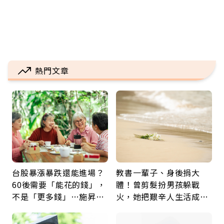
熱門文章
台股暴漲暴跌還能進場？
教書一輩子、身後捐大
60後需要「能花的錢」，
體！曾剪髮扮男孩躲戰
不是「更多錢」…施昇
火，她把艱辛人生活成風
輝：退休族最適合這種股
景：生命價值在於成為祝
票
福