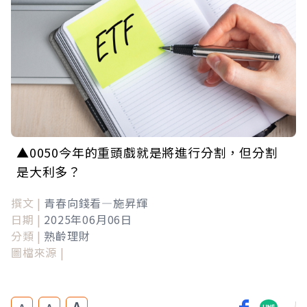
▲0050今年的重頭戲就是將進行分割，但分割
是大利多？
撰文 |
青春向錢看—施昇輝
日期 |
2025年06月06日
分類 |
熟齡理財
圖檔來源 |