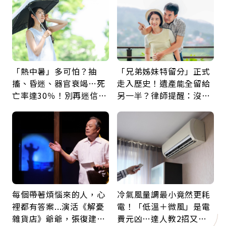
「熱中暑」多可怕？抽
「兄弟姊妹特留分」正式
搐、昏迷、器官衰竭…死
走入歷史！遺產能全留給
亡率達30％！別再迷信
另一半？律師提醒：沒做
「擦酒精、吃退燒藥」，
「1件事」照樣白忙
5招才能真救命
每個帶著煩惱來的人，心
冷氣風量調最小竟然更耗
裡都有答案...演活《解憂
電！「低溫＋微風」是電
雜貨店》爺爺，張復建：
費元凶…達人教2招又涼