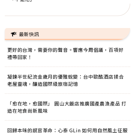
正的人生
最新快訊
更好的台灣，需要你的聲音。響應今周倡議，百項好
禮帶回家！
凝鍊半世紀流金歲月的優雅蛻變：台中歐酷酒店揉合
老屋靈魂，釀造國際級旅宿記憶
「愈在地，愈國際」 圓山大飯店推廣國產農漁產品 打
造在地食尚新風味
回歸本味的感官革命：心泰 GLin 如何用自然風土征服