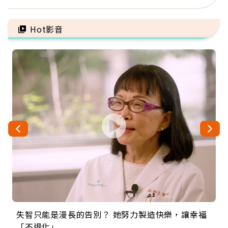
放下執著不是認輸，而是
又省電
善待自己
Hot影音
失智只能是漫長的告別？ 她努力製造快樂，讓幸福
來自剛果的巧克力神父 為台灣奉獻36年 「台灣是我
63歲卸矽谷副總、搬回台灣找快樂！「蛋黃哥小
104歲打破金氏世界紀錄 成為全球最年長羽球選
事業巔峰他選擇追夢…黑手阿伯拉小提琴還登上小
「不退化」
的家，我連作夢都講台語！」
丑」走進安養院，逗樂上萬爺奶：退休後才開始真
手，分享長壽的秘密原來是「這個」
巨蛋！連CNN都大讚！