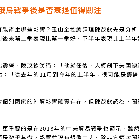
俄烏戰爭後是否衰退值得關注
能產生哪些影響？玉山金控總經理陳茂欽先是分析，
到後來第二季表現比第一季好、下半年表現比上半年
始震盪，陳茂欽笑稱：「他就任後，大概創下美國總
估：「從去年的11月到今年的上半年，很可能是震盪
對個別國家的外貿影響確實存在，但陳茂欽認為，關
更重要的是在2018年的中美貿易戰爭也顯示，雖
面是微乎其微，影響並沒有想像中大。除非它這次關