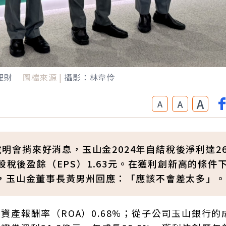
理財
圖檔來源 |
攝影：林韋伶
A
A
A
說明會捎來好消息，玉山金2024年自結稅後淨利達260
股稅後盈餘（EPS）1.63元。在獲利創新高的條件
，玉山金董事長黃男州回應：「應該不會差太多」。
、資產報酬率（ROA）0.68%；從子公司玉山銀行的