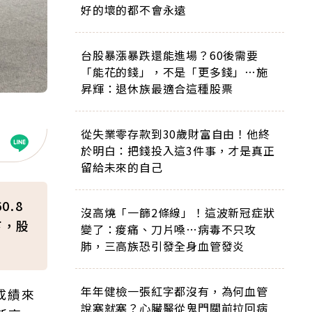
好的壞的都不會永遠
台股暴漲暴跌還能進場？60後需要
「能花的錢」，不是「更多錢」…施
昇輝：退休族最適合這種股票
從失業零存款到30歲財富自由！他終
於明白：把錢投入這3件事，才是真正
留給未來的自己
.8
沒高燒「一篩2條線」！這波新冠症狀
下，股
變了：痠痛、刀片嗓…病毒不只攻
肺，三高族恐引發全身血管發炎
年年健檢一張紅字都沒有，為何血管
成績來
說塞就塞？心臟醫從鬼門關前拉回病