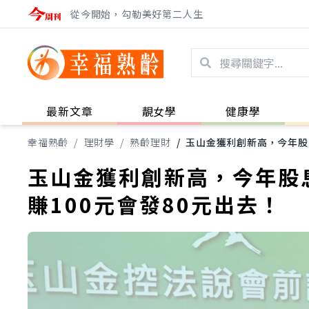
從今開始，勾勒美好第二人生
最新文章
靚女學
健康學
幸福熟齡
/
理財學
/
熟齡理財
/
玉山金獲利創新高，今年股息
玉山金獲利創新高，今年股
賺100元會發80元出去！