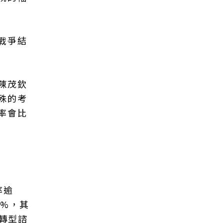
戰爭結
陳茂欽
殊的考
率會比
率逾
1%，其
續轉型諮