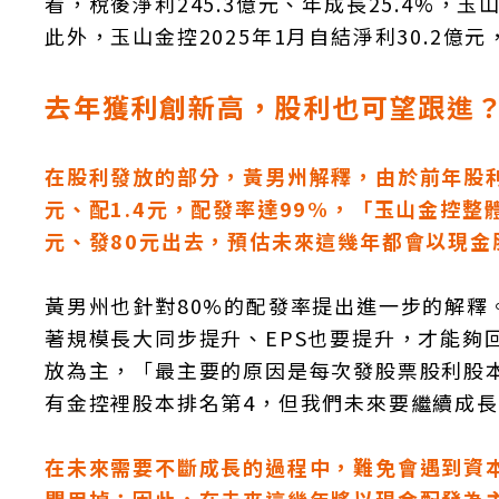
看，稅後淨利245.3億元、年成長25.4%，玉
此外，玉山金控2025年1月自結淨利30.2億
去年獲利創新高，股利也可望跟進？黃
在股利發放的部分，黃男州解釋，由於前年股利
元、配1.4元，配發率達99%，「玉山金控整
元、發80元出去，預估未來這幾年都會以現金
黃男州也針對80%的配發率提出進一步的解
著規模長大同步提升、EPS也要提升，才能夠
放為主，「最主要的原因是每次發股票股利股本就
有金控裡股本排名第4，但我們未來要繼續成
在未來需要不斷成長的過程中，難免會遇到資