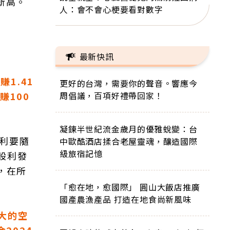
年新高。
人：會不會心梗要看對數字
最新快訊
1.41
更好的台灣，需要你的聲音。響應今
賺100
周倡議，百項好禮帶回家！
凝鍊半世紀流金歲月的優雅蛻變：台
利要隨
中歐酷酒店揉合老屋靈魂，釀造國際
級旅宿記憶
股利發
，在所
「愈在地，愈國際」 圓山大飯店推廣
國產農漁產品 打造在地食尚新風味
大的空