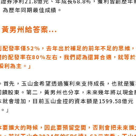
山證券淨利21.8億元、年成長68.8%，獲利皆創歷
元，為歷年同期最佳成績。
男州給答案...
配發率僅52%，去年出於補足的前年不足的思維，賺
體的配發率在80%左右，我們認為還算合適，就等於
股利為主。」
釋。首先，玉山金希望透過獲利來支持成長，也就是獲
回饋股東。第二，黃男州也分享，未來幾年將以現金
會增加，目前玉山金控的資本額是1599.58億元
長。」
本要擴大的時候，因此要預留空間，否則會把未來擴