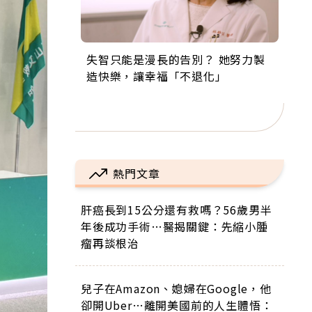
失智只能是漫長的告別？ 她努力製
來自剛果的巧克力神父 為台灣奉獻
63歲卸矽谷副總、搬回台灣找快
104歲打破金氏世界紀錄 成為全球
事業巔峰他選擇追夢…黑手阿伯拉
造快樂，讓幸福「不退化」
36年 「台灣是我的家，我連作夢都
樂！「蛋黃哥小丑」走進安養院，
最年長羽球選手，分享長壽的秘密
小提琴還登上小巨蛋！連CNN都大
講台語！」
逗樂上萬爺奶：退休後才開始真正
原來是「這個」
讚！
的人生
熱門文章
肝癌長到15公分還有救嗎？56歲男半
年後成功手術…醫揭關鍵：先縮小腫
瘤再談根治
兒子在Amazon、媳婦在Google，他
卻開Uber…離開美國前的人生體悟：