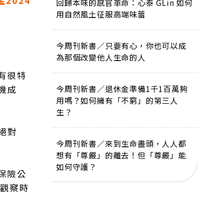
2024
回歸本味的感官革命：心泰 GLin 如何
用自然風土征服高端味蕾
今周刊新書／只要有心，你也可以成
為那個改變他人生命的人
有很特
機成
今周刊新書／退休金準備1千1百萬夠
用嗎？如何擁有「不窮」的第三人
生？
絕對
今周刊新書／來到生命盡頭，人人都
想有「尊嚴」的離去！但「尊嚴」能
如何守護？
保險公
、觀察時