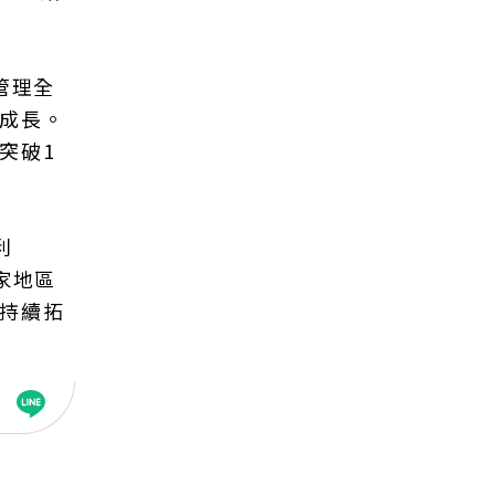
管理全
數成長。
突破1
利
家地區
，持續拓