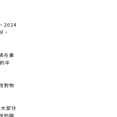
2024
好，
統在最
的半
稅對物
然大部分
稅的幅