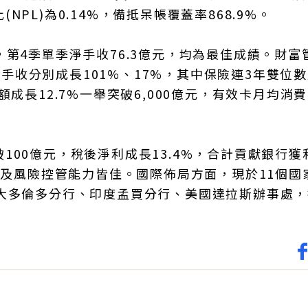
PL)為0.14%，備抵呆帳覆蓋率868.9%。
8%，第4季單季淨手收76.3億元，均為最佳成績。財富
保險手收分別成長101%、17%，其中保險連3年雙位
成長12.7%一舉突破6,000億元，有效卡月均消費
00億元，稅後淨利成長13.4%，合計貢獻銀行獲
利及風險控管能力皆佳。國際佈局方面，現於11個國
拿大多倫多分行、印度孟買分行、美國達拉斯辦事處