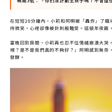
親戚3號：「你們沒計劃生孩子嗎？不會還
在短短20分鐘內，小莉和阿明被「轟炸」了職
持微笑，心裡卻像被針刺般難受。這頓年夜飯
當晚回到房間，小莉再也忍不住情緒崩潰大哭
視？是不是我們真的不夠好？」阿明感到無奈
發酵。