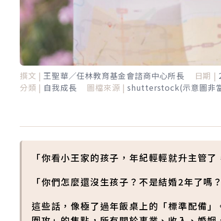
撰文 |
王聖華／任林教育基金會諮商中心所長
日期 |
分類 |
自我成長
圖檔來源 |
shutterstock(示意圖
「你看小王家的孩子，年紀輕輕就升主管了
「你們怎麼還沒生孩子？不是結婚2年了嗎
這些話，像極了過年飯桌上的「標準配備」
圍攻」的焦點，所有關於事業、收入、婚姻