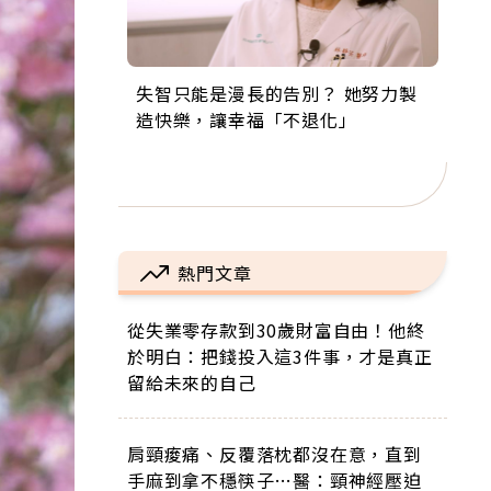
失智只能是漫長的告別？ 她努力製
來自剛果的巧克力神父 為台灣奉獻
63歲卸矽谷副總、搬回台灣找快
104歲打破金氏世界紀錄 成為全球
事業巔峰他選擇追夢…黑手阿伯拉
造快樂，讓幸福「不退化」
36年 「台灣是我的家，我連作夢都
樂！「蛋黃哥小丑」走進安養院，
最年長羽球選手，分享長壽的秘密
小提琴還登上小巨蛋！連CNN都大
講台語！」
逗樂上萬爺奶：退休後才開始真正
原來是「這個」
讚！
的人生
熱門文章
從失業零存款到30歲財富自由！他終
於明白：把錢投入這3件事，才是真正
留給未來的自己
肩頸痠痛、反覆落枕都沒在意，直到
手麻到拿不穩筷子…醫：頸神經壓迫