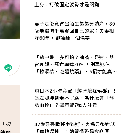
上身，打破固定姿勢才是關鍵
妻子走後竟冒出陌生弟弟分遺產，80
歲老翁掏千萬買回自己的家：夫妻相
守60年，卻輸給一個名字
「熱中暑」多可怕？抽搐、昏迷、器
官衰竭…死亡率達30％！別再迷信
「擦酒精、吃退燒藥」，5招才能真救
命
飛日本2小時竟罹「經濟艙症候群」！
她左腿腫到走不了路…為什麼會「靜
脈血栓」？醫示警7種人注意
「被
42歲牙醫睡夢中猝逝…妻揭最後對話
「像快爆掉」！這習慣恐是奪命原
離開