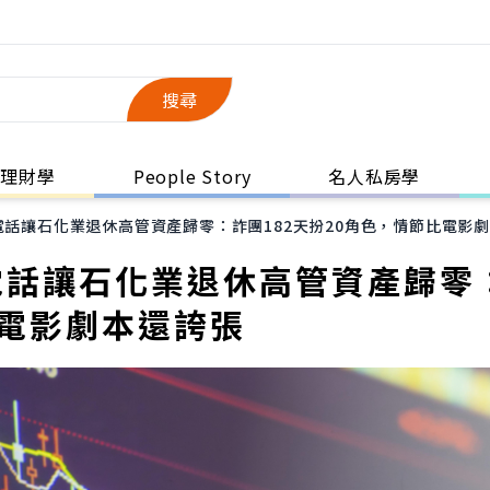
搜尋
理財學
People Story
名人私房學
電話讓石化業退休高管資產歸零：詐團182天扮20角色，情節比電影
電話讓石化業退休高管資產歸零
比電影劇本還誇張