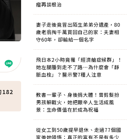
瘤再談根治
妻子走後竟冒出陌生弟弟分遺產，80
歲老翁掏千萬買回自己的家：夫妻相
守60年，卻輸給一個名字
飛日本2小時竟罹「經濟艙症候群」！
她左腿腫到走不了路…為什麼會「靜
脈血栓」？醫示警7種人注意
182
教書一輩子、身後捐大體！曾剪髮扮
男孩躲戰火，她把艱辛人生活成風
景：生命價值在於成為祝福
從女工到50歲提早退休、走過77個國
家後她領悟：真正的富有不是有多少