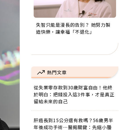
失智只能是漫長的告別？ 她努力製
來自剛果的巧克力神父 為台灣奉獻
63歲卸矽谷副總、搬回台灣找快
104歲打破金氏世界紀錄 成為全球
事業巔峰他選擇追夢…黑手阿伯拉
造快樂，讓幸福「不退化」
36年 「台灣是我的家，我連作夢都
樂！「蛋黃哥小丑」走進安養院，
最年長羽球選手，分享長壽的秘密
小提琴還登上小巨蛋！連CNN都大
講台語！」
逗樂上萬爺奶：退休後才開始真正
原來是「這個」
讚！
的人生
熱門文章
從失業零存款到30歲財富自由！他終
於明白：把錢投入這3件事，才是真正
留給未來的自己
肝癌長到15公分還有救嗎？56歲男半
年後成功手術…醫揭關鍵：先縮小腫