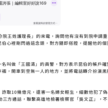
新竹分院王姓護理長」的來電，詢問他有沒有到院申請
昆伯心裡剛閃過這念頭，對方隨即搭腔，提醒他的個
一名叫做「王國清」的員警，對方表示昆伯的帳戶確
存褶，開車到空無一人的地方，並將電話轉介扮演黑
，詐取10幾億元，還害一名婦女輕生，細數他犯了偽
啟動三方通話，聯繫高雄地檢署檢察官「吳文正」，