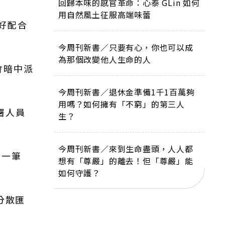
回歸本味的感官革命：心泰 GLin 如何
用自然風土征服高端味蕾
好配合
今周刊新書／只要有心，你也可以成
為那個改變他人生命的人
會暗中派
今周刊新書／退休金準備1千1百萬夠
用嗎？如何擁有「不窮」的第三人
署人員
生？
今周刊新書／來到生命盡頭，人人都
的一筆
想有「尊嚴」的離去！但「尊嚴」能
如何守護？
分散匯