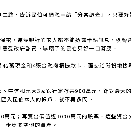
線生路，告訴昆伯可通融申請「分案調查」，只要好
要保密，連最親近的家人都不能透露半點訊息，檢警
產要受政府監管。嚇壞了的昆伯只好一口答應。
42萬現金和4張金融機構提款卡，面交給假扮地檢
、中信和元大3家銀行定存共900萬元，針對最大
項匯入昆伯本人的帳戶，就不再多問。
0萬元；再賣出價值近1000萬元的股票。這些資金
，一步步掏空他的資產。