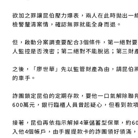
欲加之罪讓昆伯壓力爆表，兩人在此時拋出一
檢警釐清案情，確認無罪就能全身而退。
但，啟動分案調查要配合3個條件，第一絕對
人監控是否洩密；第二絕對不能脫逃；第三財
之後，「廖世華」先以監管財產為由，請昆伯將
的車手。
詐團鎖定昆伯的定期存款，要他一口氣解除聯邦
600萬元，銀行臨櫃人員曾起疑心，但看到款
接著，昆伯再依指示解掉4筆儲蓄型保單，約60
入他4個帳戶，由手握提款卡的詐團領好領滿