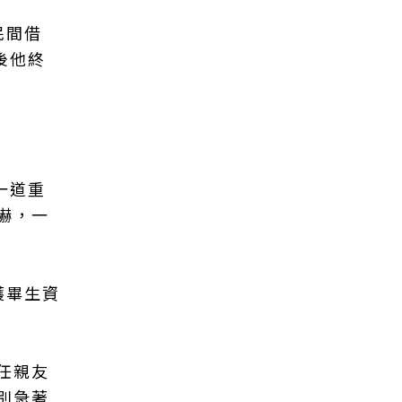
民間借
後他終
一道重
嚇，一
護畢生資
任親友
別急著