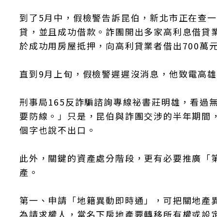
到了5月中，假檢警告訴昆伯，新北市正在查
貸，並且成功借款。詐團開出多家高利息借貸業
於成功用房屋抵押，向高利貸業者借出700萬
直到9月上旬，假檢警遲遲沒消息，他致電高
刑事局165反詐騙諮詢專線祕書莊明雄，看過
要防線。」只是，昆伯與詐團交涉的半年期間
個字也說不出口。
此外，關鍵的資產處分階段，更有必要推廣「
產。
第一、申請「地籍異動即時通」，可把關地產
為請求權人，當名下房地產要轉移所有權或設