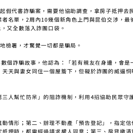
一起假代書詐騙案，需要他協助調查，拿房子抵押去
者名單，2周內10幾個新角色上門與昆伯交涉，最
元，又全數落入詐團口袋。
雄地檢署，才驚覺一切都是騙局。
無數個詐騙故事，他認為：「若有親友在身邊，會是
，天天與妻女同住一個屋簷下，但礙於詐團的威逼恫
第三人幫忙防呆」的阻詐機制，利用4招協助民眾守
異動情形；第二、辦理不動產「預告登記」，指定信
定抵押時，都需經過請求權人同意；第三、房貸繳清