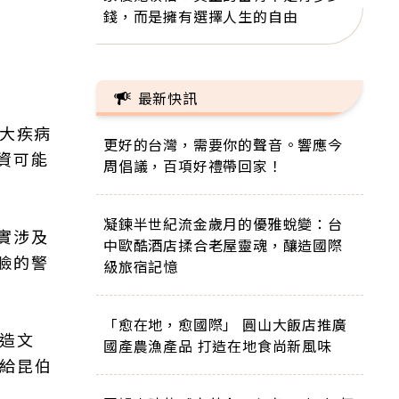
錢，而是擁有選擇人生的自由
最新快訊
重大疾病
更好的台灣，需要你的聲音。響應今
資可能
周倡議，百項好禮帶回家！
凝鍊半世紀流金歲月的優雅蛻變：台
實涉及
中歐酷酒店揉合老屋靈魂，釀造國際
臉的警
級旅宿記憶
「愈在地，愈國際」 圓山大飯店推廣
造文
國產農漁產品 打造在地食尚新風味
不給昆伯