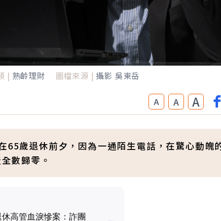
 |
熟齡理財
圖檔來源 |
攝影 吳東岳
A
A
A
在65歲退休前夕，因為一通陌生電話，在驚心動魄的
產全數歸零。