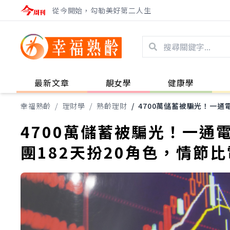
從今開始，勾勒美好第二人生
最新文章
靚女學
健康學
幸福熟齡
/
理財學
/
熟齡理財
/
4700萬儲蓄被騙光！一通
4700萬儲蓄被騙光！一通
團182天扮20角色，情節