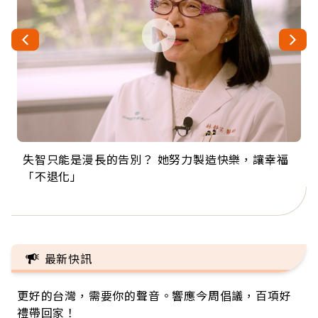
失智只能是漫長的告別？ 她努力製造快樂，讓幸福
來自剛果的巧克力神父 為台灣奉獻36年 「台灣是我
63歲卸矽谷副總、搬回台灣找快樂！「蛋黃哥小
104歲打破金氏世界紀錄 成為全球最年長羽球選
事業巔峰他選擇追夢…黑手阿伯拉小提琴還登上小
「不退化」
的家，我連作夢都講台語！」
丑」走進安養院，逗樂上萬爺奶：退休後才開始真
手，分享長壽的秘密原來是「這個」
巨蛋！連CNN都大讚！
正的人生
最新快訊
更好的台灣，需要你的聲音。響應今周倡議，百項好
禮帶回家！