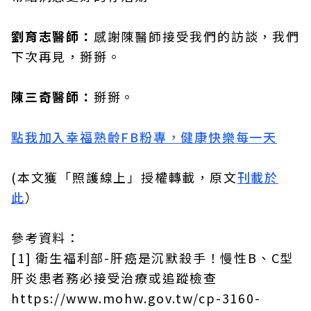
劉育志醫師：
感謝陳醫師接受我們的訪談，我們
下次再見，掰掰。
陳三奇醫師：
掰掰。
點我加入幸福熟齡FB粉專，健康快樂每一天
(本文獲「照護線上」授權轉載，原文
刊載於
此
）
參考資料：
[1] 衛生福利部-肝癌是沉默殺手！慢性B、C型
肝炎患者務必接受治療或追蹤檢查
https://www.mohw.gov.tw/cp-3160-