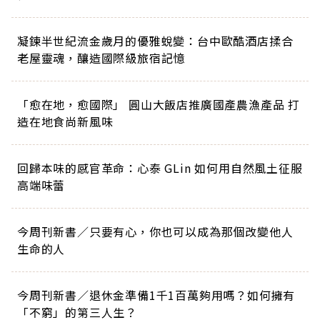
凝鍊半世紀流金歲月的優雅蛻變：台中歐酷酒店揉合
老屋靈魂，釀造國際級旅宿記憶
「愈在地，愈國際」 圓山大飯店推廣國產農漁產品 打
造在地食尚新風味
回歸本味的感官革命：心泰 GLin 如何用自然風土征服
高端味蕾
今周刊新書／只要有心，你也可以成為那個改變他人
生命的人
今周刊新書／退休金準備1千1百萬夠用嗎？如何擁有
「不窮」的第三人生？