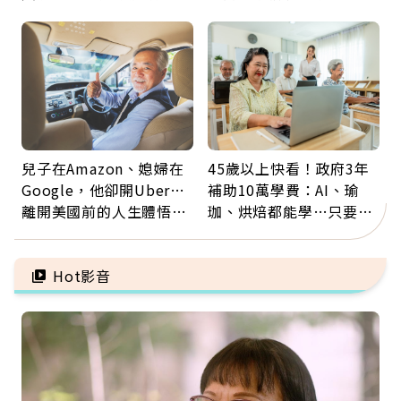
新就業還有隱藏版退休金
這麼輕鬆也能存錢
兒子在Amazon、媳婦在
45歲以上快看！政府3年
Google，他卻開Uber…
補助10萬學費：AI、瑜
離開美國前的人生體悟：
珈、烘焙都能學…只要願
好的壞的都不會永遠
意開始，永遠不嫌晚
Hot影音