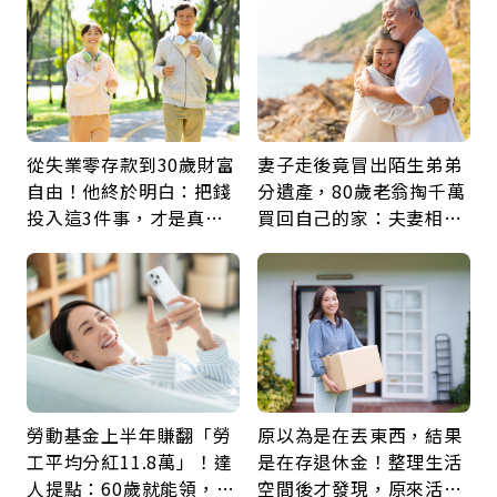
從失業零存款到30歲財富
妻子走後竟冒出陌生弟弟
自由！他終於明白：把錢
分遺產，80歲老翁掏千萬
投入這3件事，才是真正
買回自己的家：夫妻相守
留給未來的自己
60年，卻輸給一個名字
勞動基金上半年賺翻「勞
原以為是在丟東西，結果
工平均分紅11.8萬」！達
是在存退休金！整理生活
人提點：60歲就能領，重
空間後才發現，原來活得