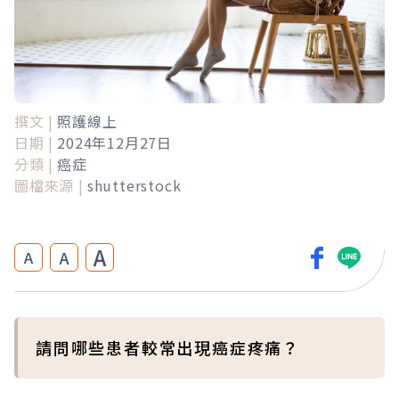
撰文 |
照護線上
日期 |
2024年12月27日
分類 |
癌症
圖檔來源 |
shutterstock
A
A
A
請問哪些患者較常出現癌症疼痛？