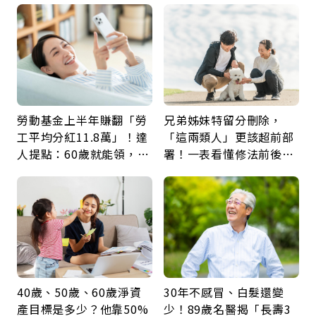
鍵
勞動基金上半年賺翻「勞
兄弟姊妹特留分刪除，
工平均分紅11.8萬」！達
「這兩類人」更該超前部
人提點：60歲就能領，重
署！一表看懂修法前後差
新就業還有隱藏版退休金
異：沒留遺囑手足反而分
更多
40歲、50歲、60歲淨資
30年不感冒、白髮還變
產目標是多少？他靠50%
少！89歲名醫揭「長壽3