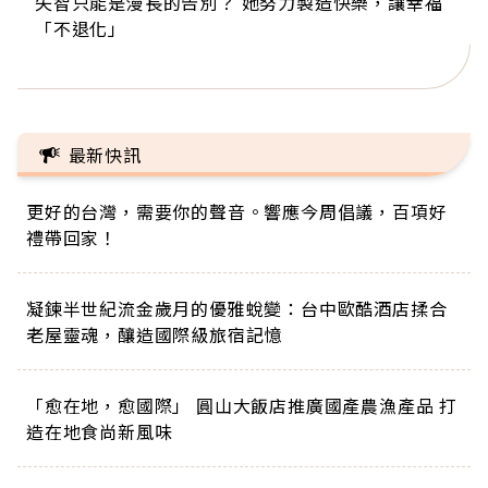
失智只能是漫長的告別？ 她努力製造快樂，讓幸福
來自剛果的巧克力神父 為台灣奉獻36年 「台灣是我
63歲卸矽谷副總、搬回台灣找快樂！「蛋黃哥小
104歲打破金氏世界紀錄 成為全球最年長羽球選
事業巔峰他選擇追夢…黑手阿伯拉小提琴還登上小
「不退化」
的家，我連作夢都講台語！」
丑」走進安養院，逗樂上萬爺奶：退休後才開始真
手，分享長壽的秘密原來是「這個」
巨蛋！連CNN都大讚！
正的人生
最新快訊
更好的台灣，需要你的聲音。響應今周倡議，百項好
禮帶回家！
凝鍊半世紀流金歲月的優雅蛻變：台中歐酷酒店揉合
老屋靈魂，釀造國際級旅宿記憶
「愈在地，愈國際」 圓山大飯店推廣國產農漁產品 打
造在地食尚新風味