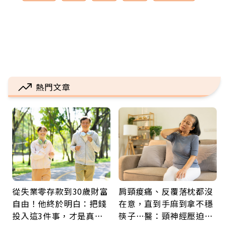
熱門文章
從失業零存款到30歲財富
肩頸痠痛、反覆落枕都沒
自由！他終於明白：把錢
在意，直到手麻到拿不穩
投入這3件事，才是真正
筷子…醫：頸神經壓迫上
留給未來的自己
身，打破固定姿勢才是關