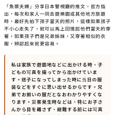
「魚漿夫婦」分享日本警視廳的推文，官方指
出，每次和家人一同去遊樂園或其他地方旅遊
時，最好先拍下孩子當天的照片，這樣如果孩子
不小心走失了，就可以馬上回憶起他們當天的穿
著，如果孩子們是兄弟姊妹，又穿著相似的衣
服，辨認起來就更容易。
私は家族で遊園地などに出かける時、子
どもの写真を撮ってから出かけていま
す。迷子になってしまった時に当日の服
装などをすぐに思い出せるからです。兄
弟でお揃いの服だとなおわかりやすくな
ります。災害発生時などは、特にお子さ
んから目を離さず、避難する前には写真