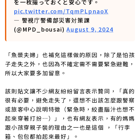
を一枚撮っておくと安心です。
pic.twitter.com/TqmPLpnaoX
— 警視庁警備部災害対策課
(@MPD_bousai)
August 9, 2024
「魚漿夫婦」也補充這樣做的原因，除了是怕孩
子走失之外，也因為不確定需不需要緊急避難，
所以大家要多加留意。
該則貼文讓不少網友紛紛留言表示贊同，「真的
很有必要，避免走失了，還想不出該怎麼跟警察
或旅客中心說明特徵（緊急時，絞盡腦汁也想不
起來穿著打扮…）」，也有網友表示，有的媽媽
跟小孩穿親子裝的理由之一也是這個 ，「行李
箱、包包都拍起來最好」。