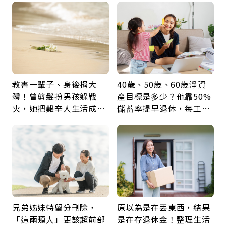
鍵
教書一輩子、身後捐大
40歲、50歲、60歲淨資
體！曾剪髮扮男孩躲戰
產目標是多少？他靠50%
火，她把艱辛人生活成風
儲蓄率提早退休，每工作
景：生命價值在於成為祝
1年買下1年自由
福
兄弟姊妹特留分刪除，
原以為是在丟東西，結果
「這兩類人」更該超前部
是在存退休金！整理生活