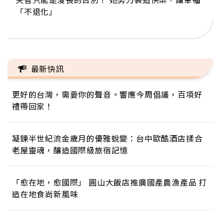
「不退化」
的家，我連作夢都講台語！」
丑」走進安養院，逗樂上萬爺奶：退休後才開始真
手，分享長壽的秘密原來是「這個」
巨蛋！連CNN都大讚！
正的人生
最新快訊
更好的台灣，需要你的聲音。響應今周倡議，百項好
禮帶回家！
凝鍊半世紀流金歲月的優雅蛻變：台中歐酷酒店揉合
老屋靈魂，釀造國際級旅宿記憶
「愈在地，愈國際」 圓山大飯店推廣國產農漁產品 打
造在地食尚新風味