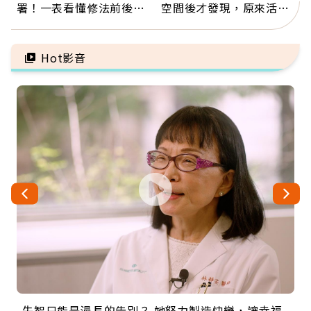
署！一表看懂修法前後差
空間後才發現，原來活得
異：沒留遺囑手足反而分
這麼輕鬆也能存錢
更多
Hot影音
失智只能是漫長的告別？ 她努力製造快樂，讓幸福
來自剛果的巧克力神父 為台灣奉獻36年 「台灣是我
63歲卸矽谷副總、搬回台灣找快樂！「蛋黃哥小
104歲打破金氏世界紀錄 成為全球最年長羽球選
事業巔峰他選擇追夢…黑手阿伯拉小提琴還登上小