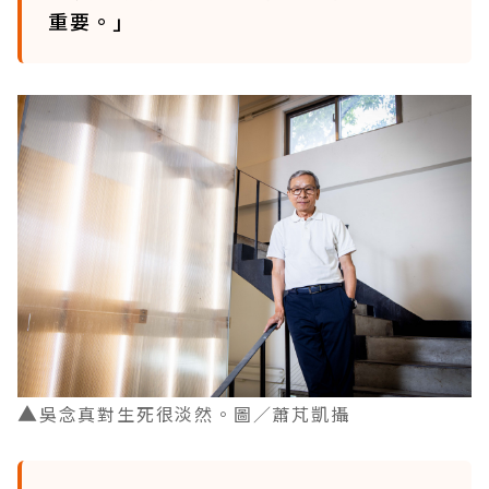
重要。」
▲
吳念真對生死很淡然。圖／蕭芃凱攝