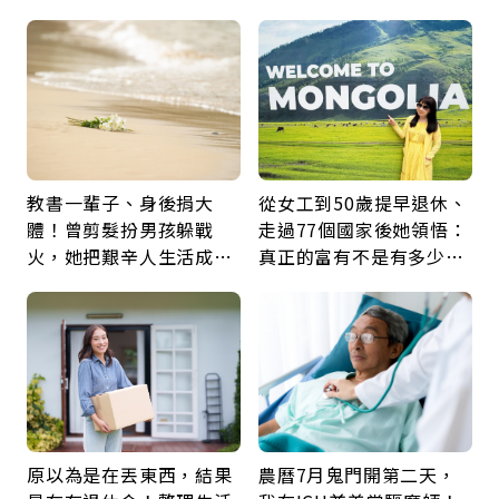
留給未來的自己
好的壞的都不會永遠
教書一輩子、身後捐大
從女工到50歲提早退休、
體！曾剪髮扮男孩躲戰
走過77個國家後她領悟：
火，她把艱辛人生活成風
真正的富有不是有多少
景：生命價值在於成為祝
錢，而是擁有選擇人生的
福
自由
原以為是在丟東西，結果
農曆7月鬼門開第二天，