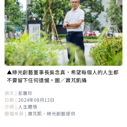
▲綠光創藝董事長吳念真，希望每個人的人生都
不要留下任何遺憾。圖／蕭芃凱攝
撰文 |
彭蕙珍
日期 |
2024年08月12日
分類 |
人生體悟
圖檔來源 |
蕭芃凱、綠光創藝提供