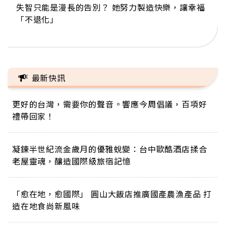
失智只能是漫長的告別？ 她努力製造快樂，讓幸福
來自剛果的巧克力神父 為台灣奉獻36年 「台灣是我
63歲卸矽谷副總、搬回台灣找快樂！「蛋黃哥小
104歲打破金氏世界紀錄 成為全球最年長羽球選
事業巔峰他選擇追夢…黑手阿伯拉小提琴還登上小
「不退化」
的家，我連作夢都講台語！」
丑」走進安養院，逗樂上萬爺奶：退休後才開始真
手，分享長壽的秘密原來是「這個」
巨蛋！連CNN都大讚！
正的人生
最新快訊
更好的台灣，需要你的聲音。響應今周倡議，百項好
禮帶回家！
凝鍊半世紀流金歲月的優雅蛻變：台中歐酷酒店揉合
老屋靈魂，釀造國際級旅宿記憶
「愈在地，愈國際」 圓山大飯店推廣國產農漁產品 打
造在地食尚新風味