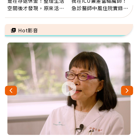
是在存退休金！整理生活
我在ICU兼差當驅魔師！
空間後才發現，原來活得
急診醫師中風住院實錄：
這麼輕鬆也能存錢
那些怪物原來叫譫妄
Hot影音