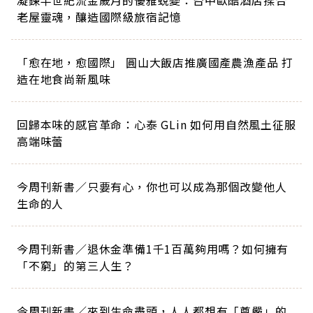
老屋靈魂，釀造國際級旅宿記憶
「愈在地，愈國際」 圓山大飯店推廣國產農漁產品 打
造在地食尚新風味
回歸本味的感官革命：心泰 GLin 如何用自然風土征服
高端味蕾
今周刊新書／只要有心，你也可以成為那個改變他人
生命的人
今周刊新書／退休金準備1千1百萬夠用嗎？如何擁有
「不窮」的第三人生？
今周刊新書／來到生命盡頭，人人都想有「尊嚴」的