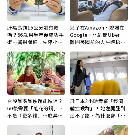
肝癌長到15公分還有救
兒子在Amazon、媳婦在
嗎？56歲男半年後成功手
Google，他卻開Uber…
術…醫揭關鍵：先縮小腫
離開美國前的人生體悟：
瘤再談根治
好的壞的都不會永遠
台股暴漲暴跌還能進場？
飛日本2小時竟罹「經濟
60後需要「能花的錢」，
艙症候群」！她左腿腫到
不是「更多錢」…施昇
走不了路…為什麼會「靜
輝：退休族最適合這種股
脈血栓」？醫示警7種人
票
注意