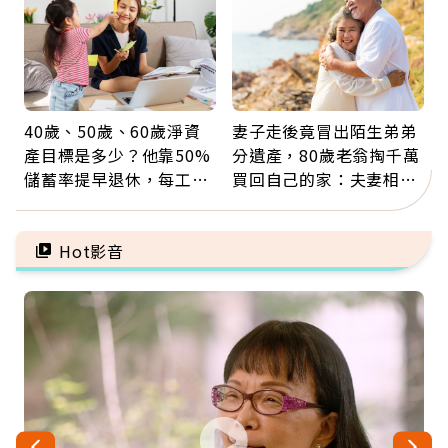
40歲、50歲、60歲淨資
妻子走後竟冒出陌生弟弟
產目標是多少？他靠50%
分遺產，80歲老翁掏千萬
儲蓄率提早退休，每工作
買回自己的家：夫妻相守
1年買下1年自由
60年，卻輸給一個名字
Hot影音