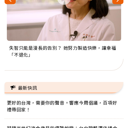
失智只能是漫長的告別？ 她努力製造快樂，讓幸福
來自剛果的巧克力神父 為台灣奉獻36年 「台灣是我
63歲卸矽谷副總、搬回台灣找快樂！「蛋黃哥小
104歲打破金氏世界紀錄 成為全球最年長羽球選
事業巔峰他選擇追夢…黑手阿伯拉小提琴還登上小
「不退化」
的家，我連作夢都講台語！」
丑」走進安養院，逗樂上萬爺奶：退休後才開始真
手，分享長壽的秘密原來是「這個」
巨蛋！連CNN都大讚！
正的人生
最新快訊
更好的台灣，需要你的聲音。響應今周倡議，百項好
禮帶回家！
凝鍊半世紀流金歲月的優雅蛻變：台中歐酷酒店揉合