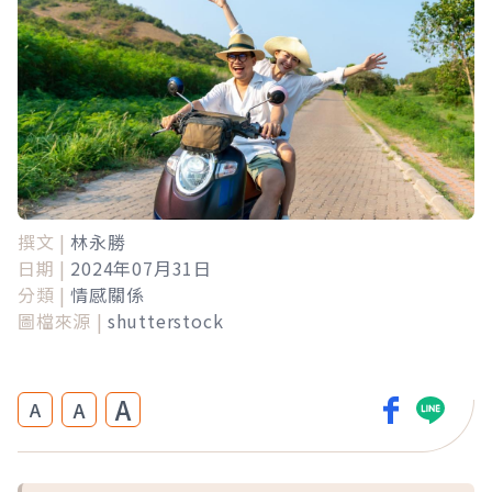
撰文 |
林永勝
日期 |
2024年07月31日
分類 |
情感關係
圖檔來源 |
shutterstock
A
A
A