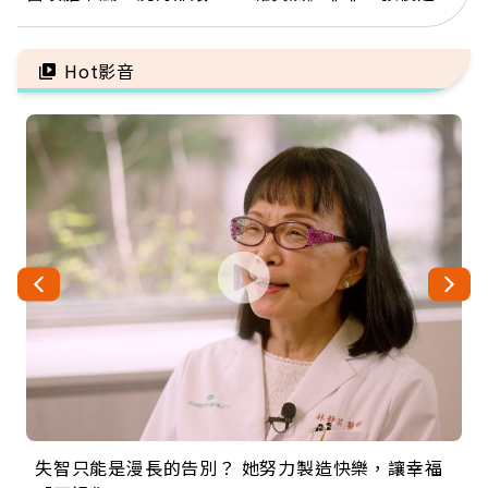
有關：4警訊是心臟在呼
放下執著不是認輸，而是
救
善待自己
Hot影音
失智只能是漫長的告別？ 她努力製造快樂，讓幸福
來自剛果的巧克力神父 為台灣奉獻36年 「台灣是我
63歲卸矽谷副總、搬回台灣找快樂！「蛋黃哥小
104歲打破金氏世界紀錄 成為全球最年長羽球選
事業巔峰他選擇追夢…黑手阿伯拉小提琴還登上小