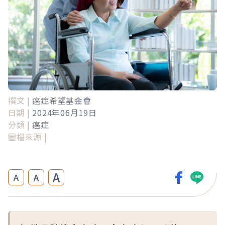
撰文 |
癌症希望基金會
日期 |
2024年06月19日
分類 |
癌症
圖檔來源 |
A
A
A