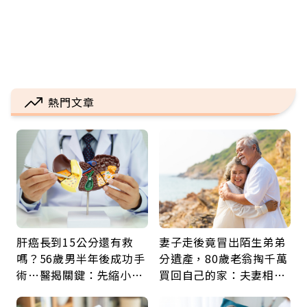
熱門文章
肝癌長到15公分還有救
妻子走後竟冒出陌生弟弟
嗎？56歲男半年後成功手
分遺產，80歲老翁掏千萬
術…醫揭關鍵：先縮小腫
買回自己的家：夫妻相守
瘤再談根治
60年，卻輸給一個名字