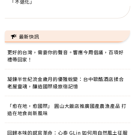
「不退化」
的家，我連作夢都講台語！」
丑」走進安養院，逗樂上萬爺奶：退休後才開始真
手，分享長壽的秘密原來是「這個」
巨蛋！連CNN都大讚！
正的人生
最新快訊
更好的台灣，需要你的聲音。響應今周倡議，百項好
禮帶回家！
凝鍊半世紀流金歲月的優雅蛻變：台中歐酷酒店揉合
老屋靈魂，釀造國際級旅宿記憶
「愈在地，愈國際」 圓山大飯店推廣國產農漁產品 打
造在地食尚新風味
回歸本味的感官革命：心泰 GLin 如何用自然風土征服