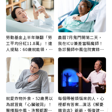
勞動基金上半年賺翻「勞
農曆7月鬼門開第二天，
工平均分紅11.8萬」！達
我在ICU兼差當驅魔師！
人提點：60歲就能領，重
急診醫師中風住院實錄：
新就業還有隱藏版退休金
那些怪物原來叫譫妄
就愛炸物外食，52歲男以
每個帶著煩惱來的人，心
為感冒竟「心臟破洞」！
裡都有答案...演活《解憂
醫嘆腦中風、洗腎都跟它
雜貨店》爺爺，張復建：