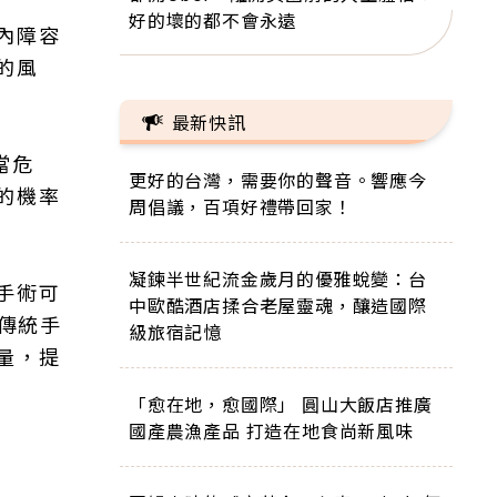
好的壞的都不會永遠
內障容
的風
最新快訊
當危
更好的台灣，需要你的聲音。響應今
的機率
周倡議，百項好禮帶回家！
凝鍊半世紀流金歲月的優雅蛻變：台
手術可
中歐酷酒店揉合老屋靈魂，釀造國際
與傳統手
級旅宿記憶
量，提
「愈在地，愈國際」 圓山大飯店推廣
國產農漁產品 打造在地食尚新風味