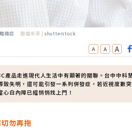
難雜症
圖檔來源 |
shutterstock
A
A
A
3C產品走進現代人生活中有顯著的關聯。台中中科
導致失明，還可能引發一系列併發症，若近視度數突
當心白內障已經悄悄找上門！
障切勿再拖