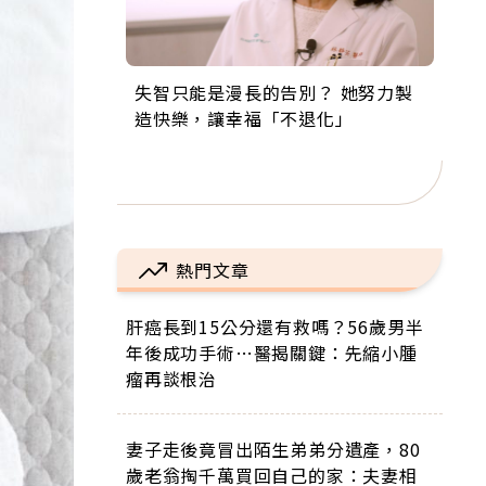
失智只能是漫長的告別？ 她努力製
來自剛果的巧克力神父 為台灣奉獻
63歲卸矽谷副總、搬回台灣找快
104歲打破金氏世界紀錄 成為全球
事業巔峰他選擇追夢…黑手阿伯拉
造快樂，讓幸福「不退化」
36年 「台灣是我的家，我連作夢都
樂！「蛋黃哥小丑」走進安養院，
最年長羽球選手，分享長壽的秘密
小提琴還登上小巨蛋！連CNN都大
講台語！」
逗樂上萬爺奶：退休後才開始真正
原來是「這個」
讚！
的人生
熱門文章
肝癌長到15公分還有救嗎？56歲男半
年後成功手術…醫揭關鍵：先縮小腫
瘤再談根治
妻子走後竟冒出陌生弟弟分遺產，80
歲老翁掏千萬買回自己的家：夫妻相