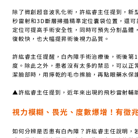
除了微創超音波乳化術，許紘睿主任提到，新
秒雷射和3D斷層掃描精準定位囊袋位置，還
定位可提高手術安全性，同時可預先分割晶體
復較快，也大幅提昇術後視力品質。
許紘睿主任提醒，白內障手術治療後，術後第
度。除此之外，患者沒有太多的禁忌，可以正
潔臉部時，用擰乾的毛巾擦臉，再點眼藥水保
▲許紘睿主任提到，近年來出現的飛秒雷射輔
視力模糊、畏光、度數爆增！有徵
如何分辨是否患有白內障？許紘睿主任說明，