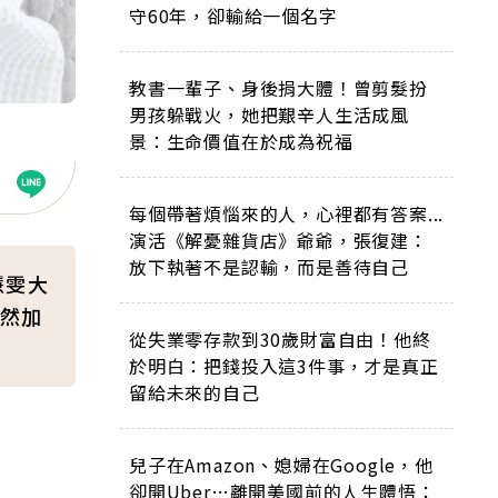
守60年，卻輸給一個名字
教書一輩子、身後捐大體！曾剪髮扮
男孩躲戰火，她把艱辛人生活成風
景：生命價值在於成為祝福
每個帶著煩惱來的人，心裡都有答案...
演活《解憂雜貨店》爺爺，張復建：
放下執著不是認輸，而是善待自己
慧雯大
然加
從失業零存款到30歲財富自由！他終
於明白：把錢投入這3件事，才是真正
留給未來的自己
兒子在Amazon、媳婦在Google，他
卻開Uber…離開美國前的人生體悟：