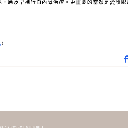
兆，應及早進行白內障治療。更重要的當然是愛護眼
此
）
(02)2581-6196 按 1