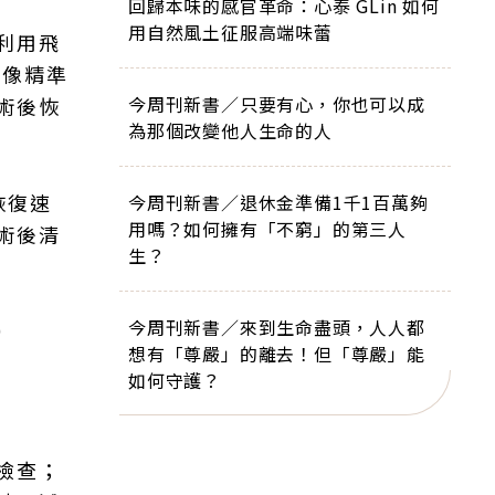
回歸本味的感官革命：心泰 GLin 如何
用自然風土征服高端味蕾
利用飛
影像精準
今周刊新書／只要有心，你也可以成
術後恢
為那個改變他人生命的人
恢復速
今周刊新書／退休金準備1千1百萬夠
用嗎？如何擁有「不窮」的第三人
術後清
生？
今周刊新書／來到生命盡頭，人人都
）
想有「尊嚴」的離去！但「尊嚴」能
如何守護？
檢查；