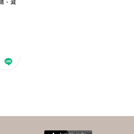
睛、減
下一則 ＋
白內障恐誘發急性青光