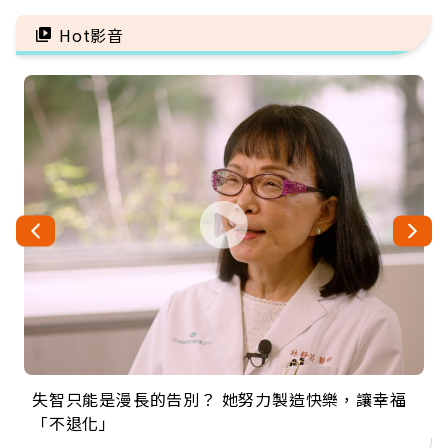
票
Hot影音
失智只能是漫長的告別？ 她努力製造快樂，讓幸福
來自剛果的巧克力神父 為台灣奉獻36年 「台灣是我
63歲卸矽谷副總、搬回台灣找快樂！「蛋黃哥小
104歲打破金氏世界紀錄 成為全球最年長羽球選
事業巔峰他選擇追夢…黑手阿伯拉小提琴還登上小
「不退化」
的家，我連作夢都講台語！」
丑」走進安養院，逗樂上萬爺奶：退休後才開始真
手，分享長壽的秘密原來是「這個」
巨蛋！連CNN都大讚！
正的人生