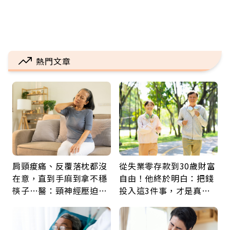
熱門文章
肩頸痠痛、反覆落枕都沒
從失業零存款到30歲財富
在意，直到手麻到拿不穩
自由！他終於明白：把錢
筷子…醫：頸神經壓迫上
投入這3件事，才是真正
身，打破固定姿勢才是關
留給未來的自己
鍵