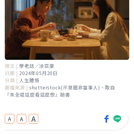
撰文 |
學老誌／凃奕豪
日期 |
2024年05月20日
分類 |
人生體悟
圖檔來源 |
shutterstock(示意圖非當事人)、取自
「朱全斌這麼看這麼想」臉書
A
A
A