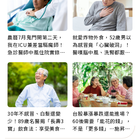
農曆7月鬼門開第二天，
就愛炸物外食，52歲男以
我在ICU兼差當驅魔師！
為感冒竟「心臟破洞」！
急診醫師中風住院實錄：
醫嘆腦中風、洗腎都跟它
那些怪物原來叫譫妄
有關：4警訊是心臟在呼
救
30年不感冒、白髮還變
台股暴漲暴跌還能進場？
少！89歲名醫揭「長壽3
60後需要「能花的錢」，
寶」飲食法：享受美食不
不是「更多錢」…施昇
忌口，偶爾也該吃點肉
輝：退休族最適合這種股