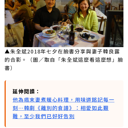
▲朱全斌2018年七夕在臉書分享與妻子韓良露
的合影。（圖／取自「朱全斌這麼看這麼想」臉
書）
延伸閱讀：
他為癌末妻煮暖心料理，用味道銘記每一
刻…韓劇《離別的食譜》：相愛如此艱
難，至少我們已好好告別