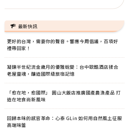
最新快訊
更好的台灣，需要你的聲音。響應今周倡議，百項好
禮帶回家！
凝鍊半世紀流金歲月的優雅蛻變：台中歐酷酒店揉合
老屋靈魂，釀造國際級旅宿記憶
「愈在地，愈國際」 圓山大飯店推廣國產農漁產品 打
造在地食尚新風味
回歸本味的感官革命：心泰 GLin 如何用自然風土征服
高端味蕾