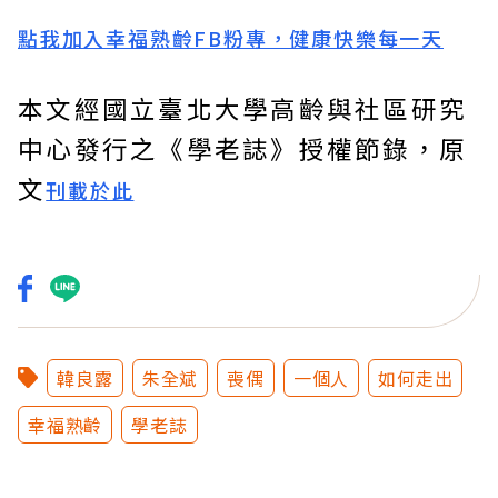
點我加入幸福熟齡FB粉專，健康快樂每一天
本文經國立臺北大學高齡與社區研究
中心發行之《學老誌》授權節錄，原
文
刊載於此
韓良露
朱全斌
喪偶
一個人
如何走出
幸福熟齡
學老誌