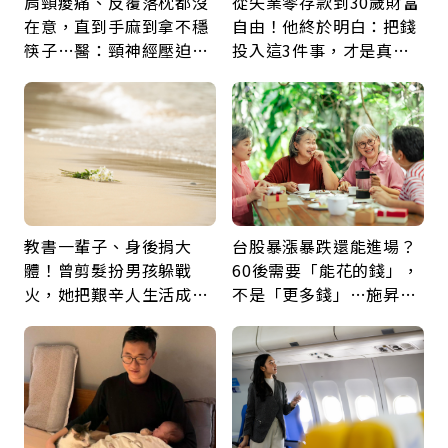
肩頸痠痛、反覆落枕都沒
從失業零存款到30歲財富
在意，直到手麻到拿不穩
自由！他終於明白：把錢
筷子…醫：頸神經壓迫上
投入這3件事，才是真正
身，打破固定姿勢才是關
留給未來的自己
鍵
教書一輩子、身後捐大
台股暴漲暴跌還能進場？
體！曾剪髮扮男孩躲戰
60後需要「能花的錢」，
火，她把艱辛人生活成風
不是「更多錢」…施昇
景：生命價值在於成為祝
輝：退休族最適合這種股
福
票