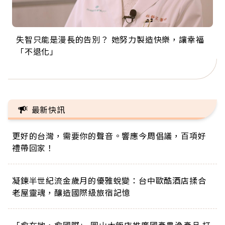
失智只能是漫長的告別？ 她努力製造快樂，讓幸福
來自剛果的巧克力神父 為台灣奉獻36年 「台灣是我
63歲卸矽谷副總、搬回台灣找快樂！「蛋黃哥小
104歲打破金氏世界紀錄 成為全球最年長羽球選
事業巔峰他選擇追夢…黑手阿伯拉小提琴還登上小
「不退化」
的家，我連作夢都講台語！」
丑」走進安養院，逗樂上萬爺奶：退休後才開始真
手，分享長壽的秘密原來是「這個」
巨蛋！連CNN都大讚！
正的人生
最新快訊
更好的台灣，需要你的聲音。響應今周倡議，百項好
禮帶回家！
凝鍊半世紀流金歲月的優雅蛻變：台中歐酷酒店揉合
老屋靈魂，釀造國際級旅宿記憶