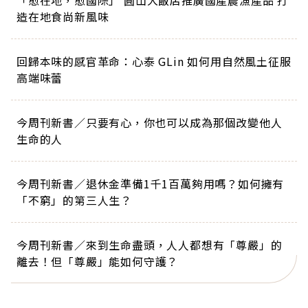
「愈在地，愈國際」 圓山大飯店推廣國產農漁產品 打
造在地食尚新風味
回歸本味的感官革命：心泰 GLin 如何用自然風土征服
高端味蕾
今周刊新書／只要有心，你也可以成為那個改變他人
生命的人
今周刊新書／退休金準備1千1百萬夠用嗎？如何擁有
「不窮」的第三人生？
今周刊新書／來到生命盡頭，人人都想有「尊嚴」的
離去！但「尊嚴」能如何守護？