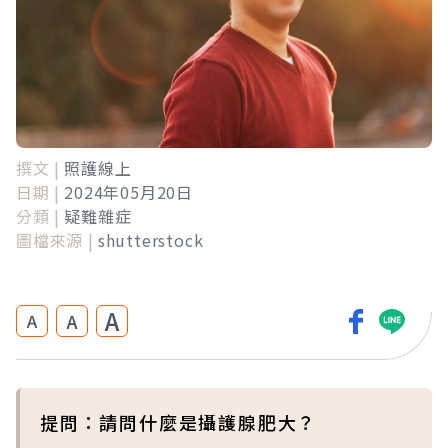
撰文 |
照護線上
日期 |
2024年05月20日
分類 |
疑難雜症
圖檔來源 |
shutterstock
A
A
A
提問：請問什麼是攝護腺肥大？