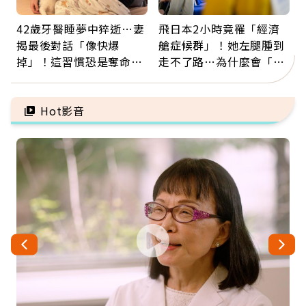
42歲牙醫睡夢中猝逝…妻
飛日本2小時竟罹「經濟
揭最後對話「像快爆
艙症候群」！她左腿腫到
掉」！這習慣恐是奪命原
走不了路…為什麼會「靜
因：沒有一份工作值得用
脈血栓」？醫示警7種人
命交換
注意
Hot影音