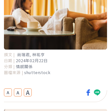
撰文 |
尚瑞君, 林祐亨
日期 |
2024年02月22日
分類 |
情感關係
圖檔來源 |
shutterstock
A
A
A