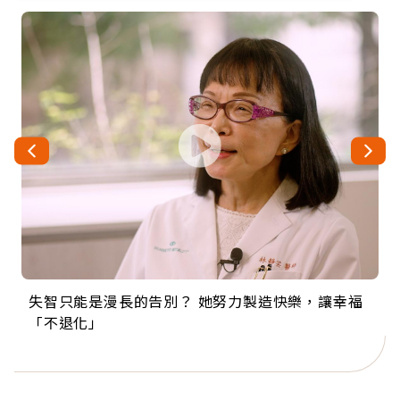
失智只能是漫長的告別？ 她努力製造快樂，讓幸福
來自剛果的巧克力神父 為台灣奉獻36年 「台灣是我
63歲卸矽谷副總、搬回台灣找快樂！「蛋黃哥小
104歲打破金氏世界紀錄 成為全球最年長羽球選
事業巔峰他選擇追夢…黑手阿伯拉小提琴還登上小
「不退化」
的家，我連作夢都講台語！」
丑」走進安養院，逗樂上萬爺奶：退休後才開始真
手，分享長壽的秘密原來是「這個」
巨蛋！連CNN都大讚！
正的人生