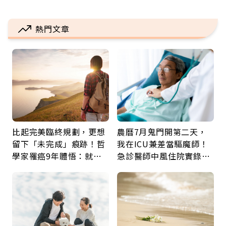
熱門文章
比起完美臨終規劃，更想
農曆7月鬼門開第二天，
留下「未完成」痕跡！哲
我在ICU兼差當驅魔師！
學家罹癌9年體悟：就算
急診醫師中風住院實錄：
給人添麻煩，我仍想與明
那些怪物原來叫譫妄
天相遇