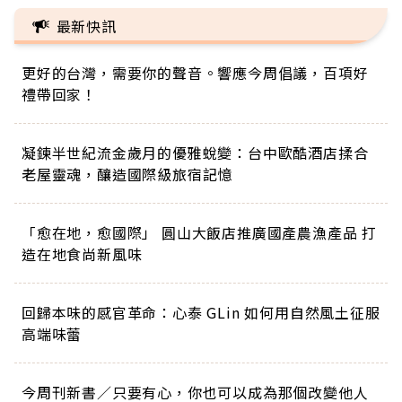
最新快訊
更好的台灣，需要你的聲音。響應今周倡議，百項好
禮帶回家！
凝鍊半世紀流金歲月的優雅蛻變：台中歐酷酒店揉合
老屋靈魂，釀造國際級旅宿記憶
「愈在地，愈國際」 圓山大飯店推廣國產農漁產品 打
造在地食尚新風味
回歸本味的感官革命：心泰 GLin 如何用自然風土征服
高端味蕾
今周刊新書／只要有心，你也可以成為那個改變他人