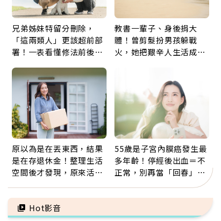
兄弟姊妹特留分刪除，
教書一輩子、身後捐大
「這兩類人」更該超前部
體！曾剪髮扮男孩躲戰
署！一表看懂修法前後差
火，她把艱辛人生活成風
異：沒留遺囑手足反而分
景：生命價值在於成為祝
更多
福
原以為是在丟東西，結果
55歲是子宮內膜癌發生最
是在存退休金！整理生活
多年齡！停經後出血＝不
空間後才發現，原來活得
正常，別再當「回春」…
這麼輕鬆也能存錢
每年3檢查保命：早期治
癒率達9成5
Hot影音