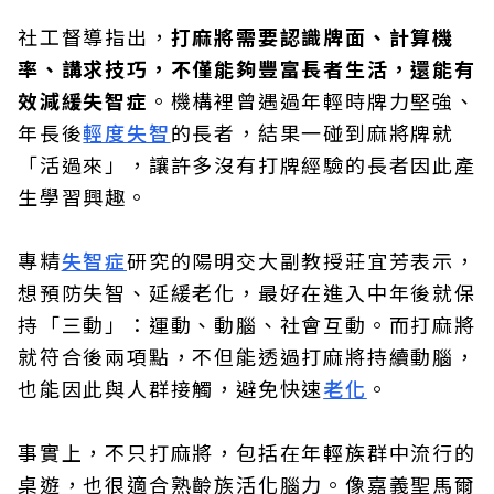
社工督導指出，
打麻將需要認識牌面、計算機
率、講求技巧，不僅能夠豐富長者生活，還能有
效減緩失智症
。機構裡曾遇過年輕時牌力堅強、
年長後
輕度失智
的長者，結果一碰到麻將牌就
「活過來」，讓許多沒有打牌經驗的長者因此產
生學習興趣。
專精
失智症
研究的陽明交大副教授莊宜芳表示，
想預防失智、延緩老化，最好在進入中年後就保
持「三動」：運動、動腦、社會互動。而打麻將
就符合後兩項點，不但能透過打麻將持續動腦，
也能因此與人群接觸，避免快速
老化
。
事實上，不只打麻將，包括在年輕族群中流行的
桌遊，也很適合熟齡族活化腦力。像嘉義聖馬爾