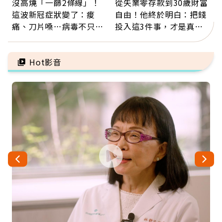
沒高燒「一篩2條線」！
從失業零存款到30歲財富
這波新冠症狀變了：痠
自由！他終於明白：把錢
痛、刀片嗓…病毒不只攻
投入這3件事，才是真正
肺，三高族恐引發全身血
留給未來的自己
管發炎
Hot影音