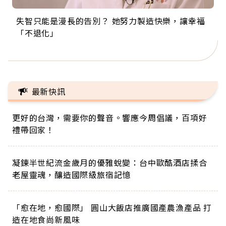
失智只能是漫長的告別？ 她努力製造快樂，讓幸福
來自剛果的巧克力神父 為台灣奉獻36年 「台灣是我
63歲卸矽谷副總、搬回台灣找快樂！「蛋黃哥小
104歲打破金氏世界紀錄 成為全球最年長羽球選
事業巔峰他選擇追夢…黑手阿伯拉小提琴還登上小
「不退化」
的家，我連作夢都講台語！」
丑」走進安養院，逗樂上萬爺奶：退休後才開始真
手，分享長壽的秘密原來是「這個」
巨蛋！連CNN都大讚！
正的人生
最新快訊
更好的台灣，需要你的聲音。響應今周倡議，百項好
禮帶回家！
凝鍊半世紀流金歲月的優雅蛻變：台中歐酷酒店揉合
老屋靈魂，釀造國際級旅宿記憶
「愈在地，愈國際」 圓山大飯店推廣國產農漁產品 打
造在地食尚新風味