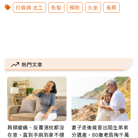
打麻將 志工
失智
預防
久坐
長照
熱門文章
肩頸痠痛、反覆落枕都沒
妻子走後竟冒出陌生弟弟
在意，直到手麻到拿不穩
分遺產，80歲老翁掏千萬