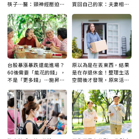
筷子…醫：頸神經壓迫上
買回自己的家：夫妻相守
身，打破固定姿勢才是關
60年，卻輸給一個名字
鍵
台股暴漲暴跌還能進場？
原以為是在丟東西，結果
60後需要「能花的錢」，
是在存退休金！整理生活
不是「更多錢」…施昇
空間後才發現，原來活得
輝：退休族最適合這種股
這麼輕鬆也能存錢
票