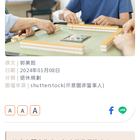
撰文 |
郭美懿
日期 |
2024年01月08日
分類 |
退休規劃
圖檔來源 |
shutterstock(示意圖非當事人)
A
A
A