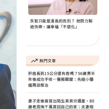
失智只能是漫長的告別？ 她努力製
來自剛果的巧克力神父 為台灣奉獻
63歲卸矽谷副總、搬回台灣找快
104歲打破金氏世界紀錄 成為全球
事業巔峰他選擇追夢…黑手阿伯拉
造快樂，讓幸福「不退化」
36年 「台灣是我的家，我連作夢都
樂！「蛋黃哥小丑」走進安養院，
最年長羽球選手，分享長壽的秘密
小提琴還登上小巨蛋！連CNN都大
講台語！」
逗樂上萬爺奶：退休後才開始真正
原來是「這個」
讚！
的人生
熱門文章
肝癌長到15公分還有救嗎？56歲男半
年後成功手術…醫揭關鍵：先縮小腫
瘤再談根治
妻子走後竟冒出陌生弟弟分遺產，80
歲老翁掏千萬買回自己的家：夫妻相