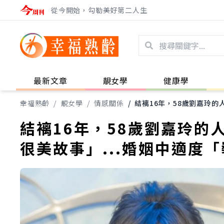
從今開始，勾勒美好第二人生
最新文章
靚女學
健康學
幸福熟齡
/
靚女學
/
情感關係
/
結褵16年，58歲劉嘉玲的
結褵16年，58歲劉嘉玲的
很美故事」...婚姻中適度