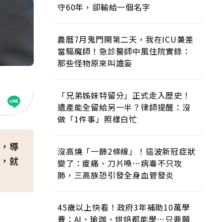
守60年，卻輸給一個名字
農曆7月鬼門開第二天，我在ICU兼差
當驅魔師！急診醫師中風住院實錄：
那些怪物原來叫譫妄
「兄弟姊妹特留分」正式走入歷史！
遺產能全留給另一半？律師提醒：沒
做「1件事」照樣白忙
，導
沒高燒「一篩2條線」！這波新冠症狀
，就
變了：痠痛、刀片嗓…病毒不只攻
肺，三高族恐引發全身血管發炎
45歲以上快看！政府3年補助10萬學
費：AI、瑜珈、烘焙都能學…只要願