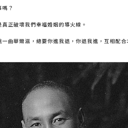
事嗎？
是真正破壞我們幸福婚姻的導火線。
跳一曲華爾滋，總要你進我退，你退我進，互相配合