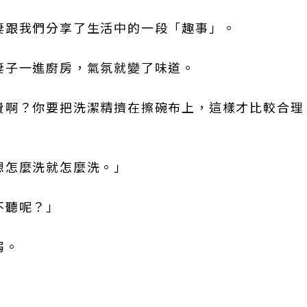
妻跟我們分享了生活中的一段「趣事」。
妻子一進廚房，氣氛就變了味道。
費啊？你要把洗潔精擠在擦碗布上，這樣才比較合理
想怎麼洗就怎麼洗。」
不聽呢？」
弱。