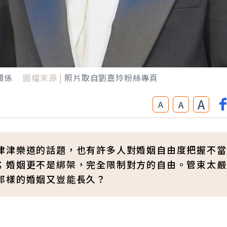
關係
圖檔來源 |
照片取自劉嘉玲粉絲專頁
A
A
A
津津樂道的話題，也有許多人對婚姻自由度把握不當
；婚姻更不是綁架，完全限制對方的自由。管束太嚴
那樣的婚姻又豈能長久？