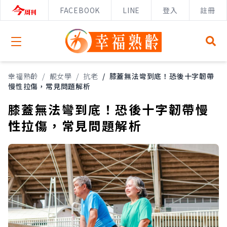
FACEBOOK
LINE
登入
註冊
Open menu
幸福熟齡
/
靚女學
/
抗老
/
膝蓋無法彎到底！恐後十字韌帶
慢性拉傷，常見問題解析
膝蓋無法彎到底！恐後十字韌帶慢
性拉傷，常見問題解析