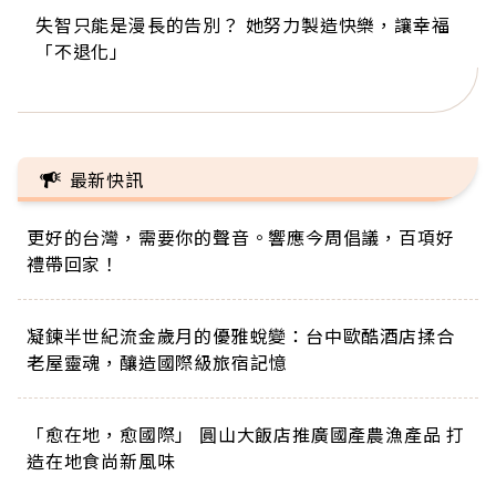
失智只能是漫長的告別？ 她努力製造快樂，讓幸福
來自剛果的巧克力神父 為台灣奉獻36年 「台灣是我
63歲卸矽谷副總、搬回台灣找快樂！「蛋黃哥小
104歲打破金氏世界紀錄 成為全球最年長羽球選
事業巔峰他選擇追夢…黑手阿伯拉小提琴還登上小
「不退化」
的家，我連作夢都講台語！」
丑」走進安養院，逗樂上萬爺奶：退休後才開始真
手，分享長壽的秘密原來是「這個」
巨蛋！連CNN都大讚！
正的人生
最新快訊
更好的台灣，需要你的聲音。響應今周倡議，百項好
禮帶回家！
凝鍊半世紀流金歲月的優雅蛻變：台中歐酷酒店揉合
老屋靈魂，釀造國際級旅宿記憶
「愈在地，愈國際」 圓山大飯店推廣國產農漁產品 打
造在地食尚新風味