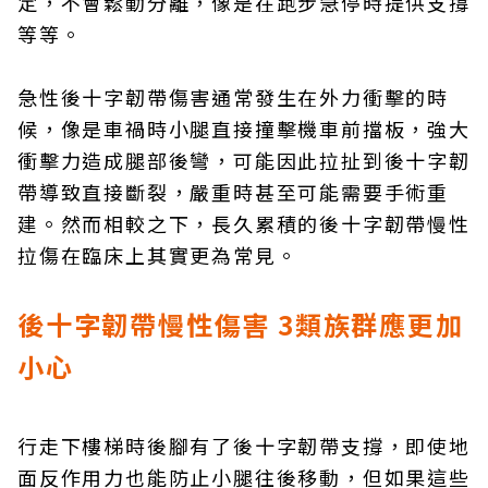
定，不會鬆動分離，像是在跑步急停時提供支撐
等等。
急性後十字韌帶傷害通常發生在外力衝擊的時
候，像是車禍時小腿直接撞擊機車前擋板，強大
衝擊力造成腿部後彎，可能因此拉扯到後十字韌
帶導致直接斷裂，嚴重時甚至可能需要手術重
建。然而相較之下，長久累積的後十字韌帶慢性
拉傷在臨床上其實更為常見。
後十字韌帶慢性傷害 3類族群應更加
小心
行走下樓梯時後腳有了後十字韌帶支撐，即使地
面反作用力也能防止小腿往後移動，但如果這些