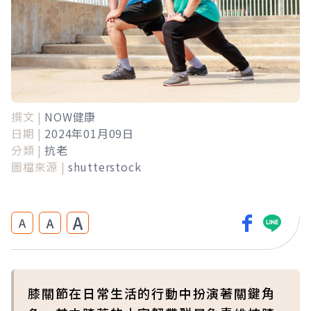
撰文 |
NOW健康
日期 |
2024年01月09日
分類 |
抗老
圖檔來源 |
shutterstock
A
A
A
膝關節在日常生活的行動中扮演著關鍵角