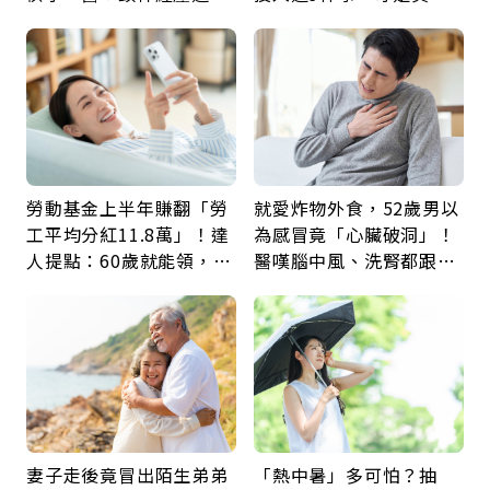
身，打破固定姿勢才是關
留給未來的自己
鍵
勞動基金上半年賺翻「勞
就愛炸物外食，52歲男以
工平均分紅11.8萬」！達
為感冒竟「心臟破洞」！
人提點：60歲就能領，重
醫嘆腦中風、洗腎都跟它
新就業還有隱藏版退休金
有關：4警訊是心臟在呼
救
妻子走後竟冒出陌生弟弟
「熱中暑」多可怕？抽