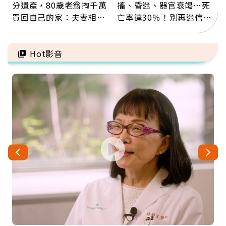
分遺產，80歲老翁掏千萬
搐、昏迷、器官衰竭…死
買回自己的家：夫妻相守
亡率達30％！別再迷信
60年，卻輸給一個名字
「擦酒精、吃退燒藥」，
5招才能真救命
Hot影音