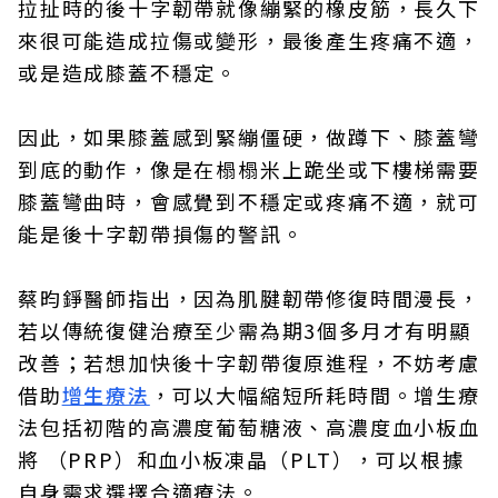
拉扯時的後十字韌帶就像繃緊的橡皮筋，長久下
來很可能造成拉傷或變形，最後產生疼痛不適，
或是造成膝蓋不穩定。
因此，如果膝蓋感到緊繃僵硬，做蹲下、膝蓋彎
到底的動作，像是在榻榻米上跪坐或下樓梯需要
膝蓋彎曲時，會感覺到不穩定或疼痛不適，就可
能是後十字韌帶損傷的警訊。
蔡昀錚醫師指出，因為肌腱韌帶修復時間漫長，
若以傳統復健治療至少需為期3個多月才有明顯
改善；若想加快後十字韌帶復原進程，不妨考慮
借助
增生療法
，可以大幅縮短所耗時間。增生療
法包括初階的高濃度葡萄糖液、高濃度血小板血
將 （PRP）和血小板凍晶（PLT），可以根據
自身需求選擇合適療法。