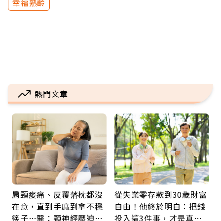
幸福熟齡
熱門文章
肩頸痠痛、反覆落枕都沒
從失業零存款到30歲財富
在意，直到手麻到拿不穩
自由！他終於明白：把錢
筷子…醫：頸神經壓迫上
投入這3件事，才是真正