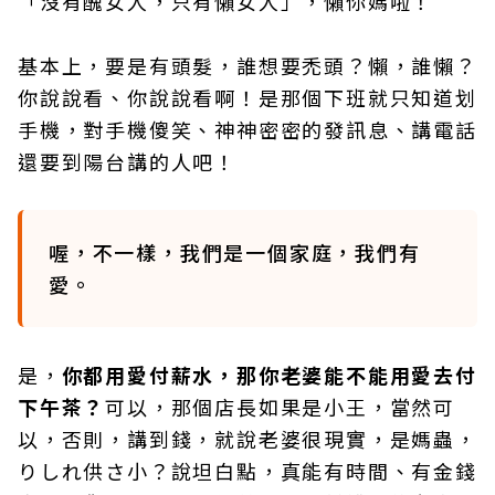
「沒有醜女人，只有懶女人」，懶你媽啦！
基本上，要是有頭髮，誰想要禿頭？懶，誰懶？
你說說看、你說說看啊！是那個下班就只知道划
手機，對手機傻笑、神神密密的發訊息、講電話
還要到陽台講的人吧！
喔，不一樣，我們是一個家庭，我們有
愛。
是，
你都用愛付薪水，那你老婆能不能用愛去付
下午茶？
可以，那個店長如果是小王，當然可
以，否則，講到錢，就說老婆很現實，是媽蟲，
りしれ供さ小？說坦白點，真能有時間、有金錢