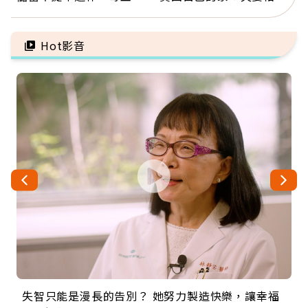
1年買下1年自由
60年，卻輸給一個名字
Hot影音
失智只能是漫長的告別？ 她努力製造快樂，讓幸福
來自剛果的巧克力神父 為台灣奉獻36年 「台灣是我
63歲卸矽谷副總、搬回台灣找快樂！「蛋黃哥小
104歲打破金氏世界紀錄 成為全球最年長羽球選
事業巔峰他選擇追夢…黑手阿伯拉小提琴還登上小