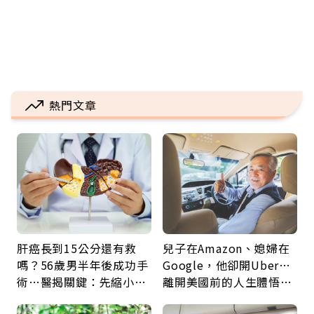
熱門文章
肝癌長到15公分還有救
兒子在Amazon、媳婦在
嗎？56歲男半年後成功手
Google，他卻開Uber…
術…醫揭關鍵：先縮小腫
離開美國前的人生體悟：
瘤再談根治
好的壞的都不會永遠