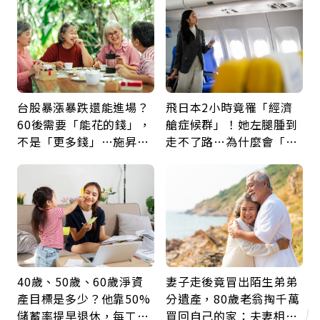
台股暴漲暴跌還能進場？
飛日本2小時竟罹「經濟
60後需要「能花的錢」，
艙症候群」！她左腿腫到
不是「更多錢」…施昇
走不了路…為什麼會「靜
輝：退休族最適合這種股
脈血栓」？醫示警7種人
票
注意
40歲、50歲、60歲淨資
妻子走後竟冒出陌生弟弟
產目標是多少？他靠50%
分遺產，80歲老翁掏千萬
儲蓄率提早退休，每工作
買回自己的家：夫妻相守