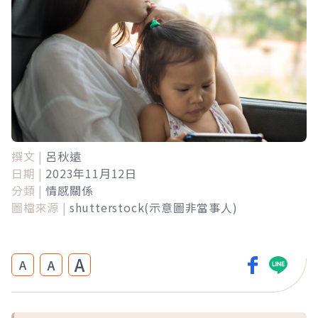
撰文 |
呂秋遠
日期 |
2023年11月12日
分類 |
情感關係
圖檔來源 |
shutterstock(示意圖非當事人)
A
A
A