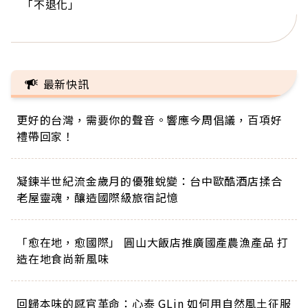
「不退化」
的家，我連作夢都講台語！」
丑」走進安養院，逗樂上萬爺奶：退休後才開始真
手，分享長壽的秘密原來是「這個」
巨蛋！連CNN都大讚！
正的人生
最新快訊
更好的台灣，需要你的聲音。響應今周倡議，百項好
禮帶回家！
凝鍊半世紀流金歲月的優雅蛻變：台中歐酷酒店揉合
老屋靈魂，釀造國際級旅宿記憶
「愈在地，愈國際」 圓山大飯店推廣國產農漁產品 打
造在地食尚新風味
回歸本味的感官革命：心泰 GLin 如何用自然風土征服