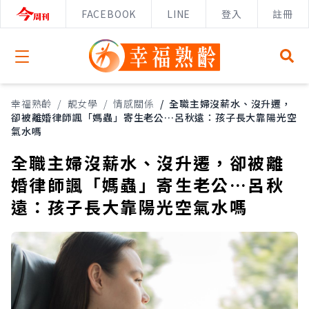
FACEBOOK
LINE
登入
註冊
Open menu
幸福熟齡
/
靚女學
/
情感關係
/
全職主婦沒薪水、沒升遷，
卻被離婚律師諷「媽蟲」寄生老公…呂秋遠：孩子長大靠陽光空
氣水嗎
全職主婦沒薪水、沒升遷，卻被離
婚律師諷「媽蟲」寄生老公…呂秋
遠：孩子長大靠陽光空氣水嗎