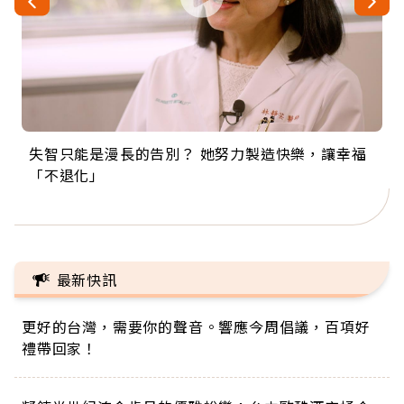
失智只能是漫長的告別？ 她努力製造快樂，讓幸福
來自剛果的巧克力神父 為台灣奉獻36年 「台灣是我
63歲卸矽谷副總、搬回台灣找快樂！「蛋黃哥小
104歲打破金氏世界紀錄 成為全球最年長羽球選
事業巔峰他選擇追夢…黑手阿伯拉小提琴還登上小
「不退化」
的家，我連作夢都講台語！」
丑」走進安養院，逗樂上萬爺奶：退休後才開始真
手，分享長壽的秘密原來是「這個」
巨蛋！連CNN都大讚！
正的人生
最新快訊
更好的台灣，需要你的聲音。響應今周倡議，百項好
禮帶回家！