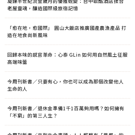
凝鍊半世紀流金歲月的優雅蛻變：台中歐酷酒店揉合
老屋靈魂，釀造國際級旅宿記憶
「愈在地，愈國際」 圓山大飯店推廣國產農漁產品 打
造在地食尚新風味
回歸本味的感官革命：心泰 GLin 如何用自然風土征服
高端味蕾
今周刊新書／只要有心，你也可以成為那個改變他人
生命的人
今周刊新書／退休金準備1千1百萬夠用嗎？如何擁有
「不窮」的第三人生？