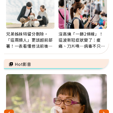
兄弟姊妹特留分刪除，
沒高燒「一篩2條線」！
「這兩類人」更該超前部
這波新冠症狀變了：痠
署！一表看懂修法前後差
痛、刀片嗓…病毒不只攻
異：沒留遺囑手足反而分
肺，三高族恐引發全身血
更多
管發炎
Hot影音