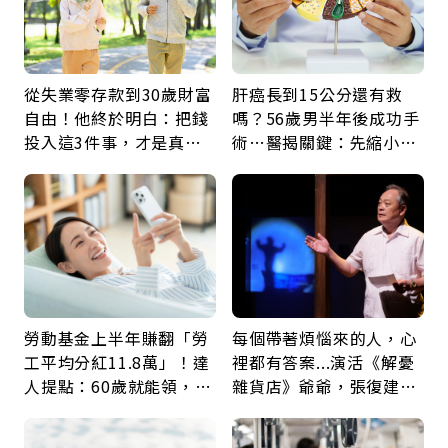
從失業零存款到30歲財富
肝癌長到15公分還有救
自由！他終於明白：把錢
嗎？56歲男半年後成功手
投入這3件事，才是真正
術…醫揭關鍵：先縮小腫
留給未來的自己
瘤再談根治
勞動基金上半年賺翻「勞
每個帶著煩惱來的人，心
工平均分紅11.8萬」！達
裡都有答案...演活《解憂
人提點：60歲就能領，重
雜貨店》爺爺，張復建：
新就業還有隱藏版退休金
放下執著不是認輸，而是
善待自己