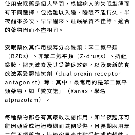
使用安眠藥是個大學問，根據病人的失眠型態而
有不同選擇，包括難以入睡、睡眠不能持久、半
夜醒來多次、早早醒來、睡眠品質不佳等，適合
的藥物因而不盡相同。
安眠藥依其作用機轉分為幾類：苯二氮平類
（BZDs）、非苯二氮平類（Z-drugs）、抗組
織胺、褪黑激素及其受體促效劑，以及最新的食
欲激素受體拮抗劑（dual orexin receptor
antagonist）等，其中，最常用的是苯二氮平
類藥物，如「贊安諾」（Xanax，學名
alprazolam）。
每種藥物都各有其療效及副作用，如半夜起床可
能因頭昏或迷迷糊糊而跌倒受傷，且長期服用苯
二氮平類藥物，比較容易產生耐受性或依賴性，