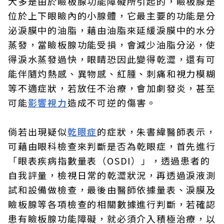
大多是由於瞼板腺功能障礙所引起的，瞼板腺是
位於上下眼瞼內的小腺體，它最主要的功能是分
泌淚膜中的油脂，藉由油脂來延緩淚膜中的水分
蒸發，當瞼板腺功能受損，會減少油脂分泌，使
得淚水蒸發過快，眼睛恐因此變得乾澀，還有可
能伴隨灼熱感、異物感、紅腫、刺痛和視力模糊
等不適症狀，若放任不治療，會加劇發炎，甚至
可能
影響視力
造成不可逆的傷害。
倘若出現疑似
乾眼症
的症狀，朱書緯醫師表示，
可藉由眼科檢查來判斷是否為乾眼症，首先進行
「眼表疾病指數量表（OSDI）」，透過患者的
自我評量，檢視日常的乾澀狀況，再透過淚液測
試和設備做檢查，最後由醫師依據量表、淚膜及
瞼板腺等各項檢查的相關數據進行判斷，若確認
患有瞼板腺功能障礙，就必須介入積極治療，以