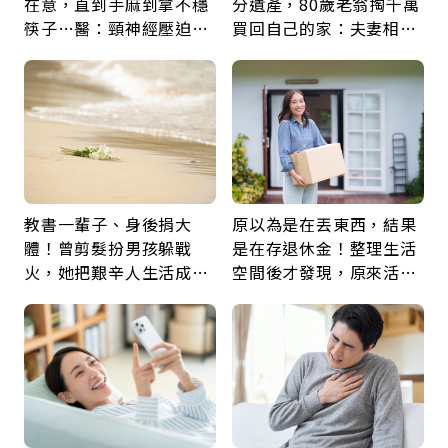
在意，直到手麻到拿不穩
分遺產，80歲老翁掏千萬
筷子…醫：頸神經壓迫上
買回自己的家：夫妻相守
身，打破固定姿勢才是關
60年，卻輸給一個名字
鍵
教書一輩子、身後捐大
原以為是在丟東西，結果
體！曾剪髮扮男孩躲戰
是在存退休金！整理生活
火，她把艱辛人生活成風
空間後才發現，原來活得
景：生命價值在於成為祝
這麼輕鬆也能存錢
福