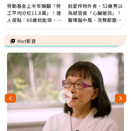
勞動基金上半年賺翻「勞
就愛炸物外食，52歲男以
工平均分紅11.8萬」！達
為感冒竟「心臟破洞」！
人提點：60歲就能領，重
醫嘆腦中風、洗腎都跟它
新就業還有隱藏版退休金
有關：4警訊是心臟在呼
救
Hot影音