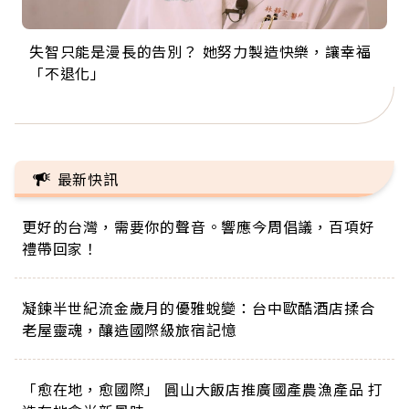
失智只能是漫長的告別？ 她努力製造快樂，讓幸福
來自剛果的巧克力神父 為台灣奉獻36年 「台灣是我
63歲卸矽谷副總、搬回台灣找快樂！「蛋黃哥小
104歲打破金氏世界紀錄 成為全球最年長羽球選
事業巔峰他選擇追夢…黑手阿伯拉小提琴還登上小
「不退化」
的家，我連作夢都講台語！」
丑」走進安養院，逗樂上萬爺奶：退休後才開始真
手，分享長壽的秘密原來是「這個」
巨蛋！連CNN都大讚！
正的人生
最新快訊
更好的台灣，需要你的聲音。響應今周倡議，百項好
禮帶回家！
凝鍊半世紀流金歲月的優雅蛻變：台中歐酷酒店揉合
老屋靈魂，釀造國際級旅宿記憶
「愈在地，愈國際」 圓山大飯店推廣國產農漁產品 打