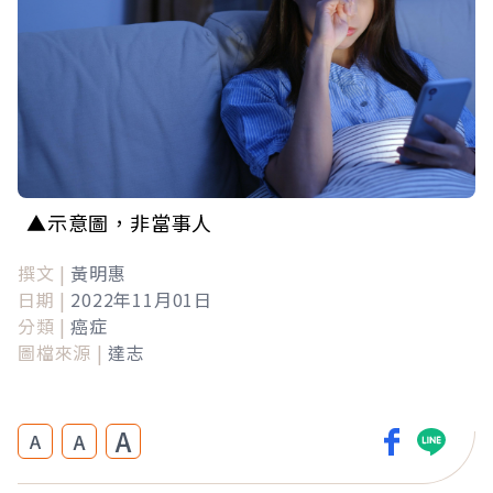
▲示意圖，非當事人
撰文 |
黃明惠
日期 |
2022年11月01日
分類 |
癌症
圖檔來源 |
達志
A
A
A