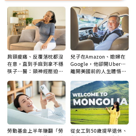
肩頸痠痛、反覆落枕都沒
兒子在Amazon、媳婦在
在意，直到手麻到拿不穩
Google，他卻開Uber…
筷子…醫：頸神經壓迫上
離開美國前的人生體悟：
身，打破固定姿勢才是關
好的壞的都不會永遠
鍵
勞動基金上半年賺翻「勞
從女工到50歲提早退休、