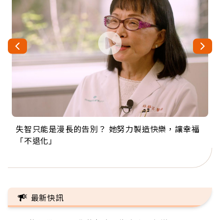
失智只能是漫長的告別？ 她努力製造快樂，讓幸福
來自剛果的巧克力神父 為台灣奉獻36年 「台灣是我
63歲卸矽谷副總、搬回台灣找快樂！「蛋黃哥小
104歲打破金氏世界紀錄 成為全球最年長羽球選
事業巔峰他選擇追夢…黑手阿伯拉小提琴還登上小
「不退化」
的家，我連作夢都講台語！」
丑」走進安養院，逗樂上萬爺奶：退休後才開始真
手，分享長壽的秘密原來是「這個」
巨蛋！連CNN都大讚！
正的人生
最新快訊