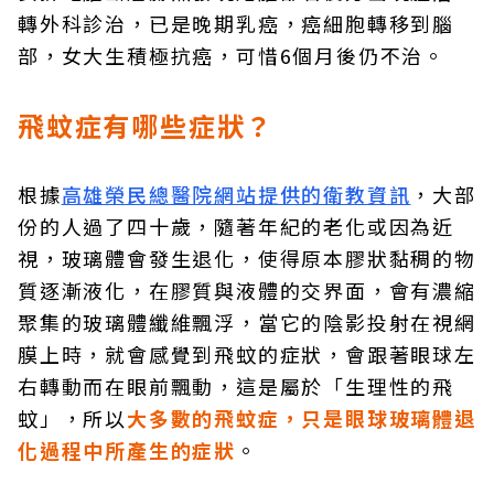
轉外科診治，已是晚期乳癌，癌細胞轉移到腦
部，女大生積極抗癌，可惜6個月後仍不治。
飛蚊症有哪些症狀？
根據
高雄榮民總醫院網站提供的衛教資訊
，大部
份的人過了四十歲，隨著年紀的老化或因為近
視，玻璃體會發生退化，使得原本膠狀黏稠的物
質逐漸液化，在膠質與液體的交界面，會有濃縮
聚集的玻璃體纖維飄浮，當它的陰影投射在視網
膜上時，就會感覺到飛蚊的症狀，會跟著眼球左
右轉動而在眼前飄動，這是屬於「生理性的飛
蚊」，所以
大多數的飛蚊症，只是眼球玻璃體退
化過程中所產生的症狀
。