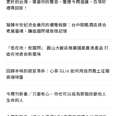
更好的台灣，需要你的聲音。響應今周倡議，百項好
禮帶回家！
凝鍊半世紀流金歲月的優雅蛻變：台中歐酷酒店揉合
老屋靈魂，釀造國際級旅宿記憶
「愈在地，愈國際」 圓山大飯店推廣國產農漁產品 打
造在地食尚新風味
回歸本味的感官革命：心泰 GLin 如何用自然風土征服
高端味蕾
今周刊新書／只要有心，你也可以成為那個改變他人
生命的人