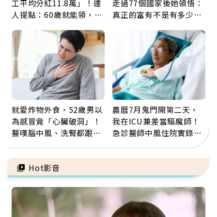
工平均分紅11.8萬」！達
走過77個國家後她領悟：
人提點：60歲就能領，重
真正的富有不是有多少
新就業還有隱藏版退休金
錢，而是擁有選擇人生的
自由
就愛炸物外食，52歲男以
農曆7月鬼門開第二天，
為感冒竟「心臟破洞」！
我在ICU兼差當驅魔師！
醫嘆腦中風、洗腎都跟它
急診醫師中風住院實錄：
有關：4警訊是心臟在呼
那些怪物原來叫譫妄
救
Hot影音