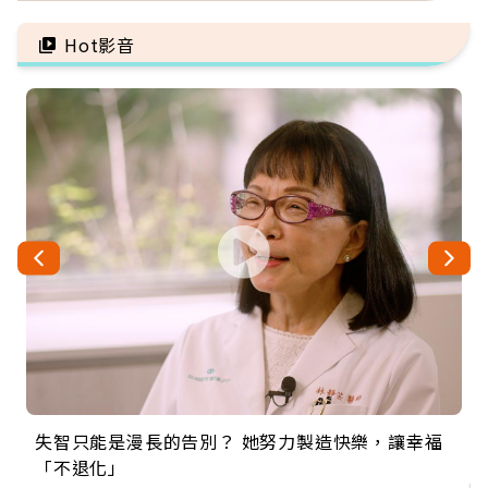
Hot影音
失智只能是漫長的告別？ 她努力製造快樂，讓幸福
來自剛果的巧克力神父 為台灣奉獻36年 「台灣是我
63歲卸矽谷副總、搬回台灣找快樂！「蛋黃哥小
104歲打破金氏世界紀錄 成為全球最年長羽球選
事業巔峰他選擇追夢…黑手阿伯拉小提琴還登上小
「不退化」
的家，我連作夢都講台語！」
丑」走進安養院，逗樂上萬爺奶：退休後才開始真
手，分享長壽的秘密原來是「這個」
巨蛋！連CNN都大讚！