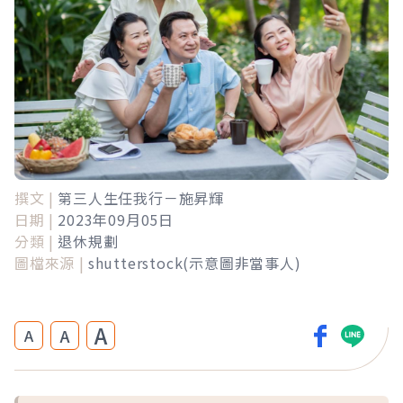
撰文 |
第三人生任我行－施昇輝
日期 |
2023年09月05日
分類 |
退休規劃
圖檔來源 |
shutterstock(示意圖非當事人)
A
A
A