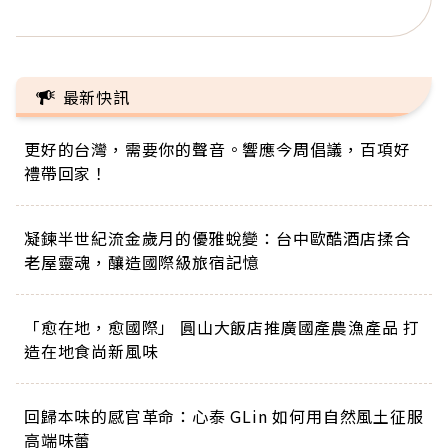
正的人生
最新快訊
更好的台灣，需要你的聲音。響應今周倡議，百項好
禮帶回家！
凝鍊半世紀流金歲月的優雅蛻變：台中歐酷酒店揉合
老屋靈魂，釀造國際級旅宿記憶
「愈在地，愈國際」 圓山大飯店推廣國產農漁產品 打
造在地食尚新風味
回歸本味的感官革命：心泰 GLin 如何用自然風土征服
高端味蕾