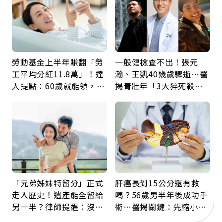
勞動基金上半年賺翻「勞
一般健檢查不出！張元
工平均分紅11.8萬」！達
瀚、王凱40幾歲驟逝…醫
人提點：60歲就能領，重
揭青壯年「3大猝死殺
新就業還有隱藏版退休金
手」：靠2檢查揪出9成地
雷
「兄弟姊妹特留分」正式
肝癌長到15公分還有救
走入歷史！遺產能全留給
嗎？56歲男半年後成功手
另一半？律師提醒：沒做
術…醫揭關鍵：先縮小腫
「1件事」照樣白忙
瘤再談根治