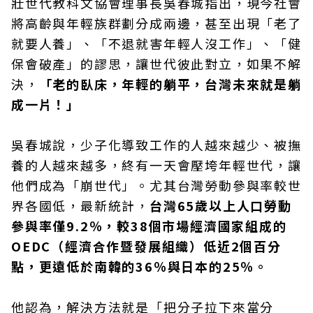
壯世代教科文協會理事長吳春城指出，現今社會
將高齡與年輕族群劃分成兩邊，甚至出現「老了
就要人養」、「不退就害年輕人沒工作」、「健
保會破產」的謬思，讓世代彼此對立，如果不解
決，
「老的臥床，年輕的躺平，台灣未來就是躺
成一片！」
吳春城說，少子化導致工作的人越來越少、被撫
養的人越來越多，終有一天會壓垮年輕世代，讓
他們成為「崩世代」。尤其台灣勞動參與率較世
界各國低，最新統計，
台灣65歲以上人口勞動
參與率僅9.2％，較38個市場經濟國家組成的
OEDC（經濟合作暨發展組織）低近2個百分
點，更遠低於南韓的36％與日本的25％。
他認為，解決方法就是「把分子拉下來當分