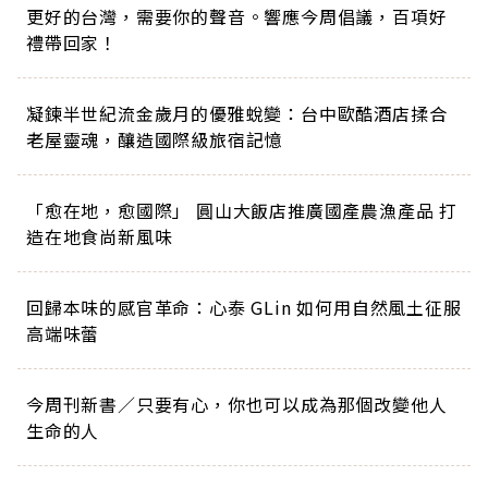
更好的台灣，需要你的聲音。響應今周倡議，百項好
禮帶回家！
凝鍊半世紀流金歲月的優雅蛻變：台中歐酷酒店揉合
老屋靈魂，釀造國際級旅宿記憶
「愈在地，愈國際」 圓山大飯店推廣國產農漁產品 打
造在地食尚新風味
回歸本味的感官革命：心泰 GLin 如何用自然風土征服
高端味蕾
今周刊新書／只要有心，你也可以成為那個改變他人
生命的人