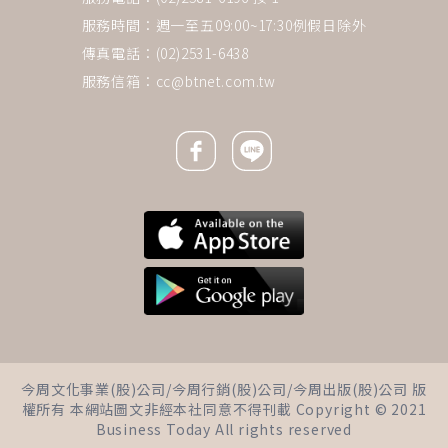
服務時間：週一至五09:00~17:30例假日除外
傳真電話：(02)2531-6438
服務信箱：
cc@btnet.com.tw
Facebook icon
Line icon
下一則 ＋
65歲以上就「老人」？戰後嬰兒
今周文化事業(股)公司/今周行銷(股)公司/今周出版(股)公司 版
潮世代撕標籤：有錢有閒活躍
權所有 本網站圖文非經本社同意不得刊載 Copyright © 2021
老，發揮壯高齡「銀響力」
Business Today All rights reserved