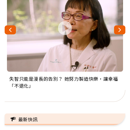
失智只能是漫長的告別？ 她努力製造快樂，讓幸福
來自剛果的巧克力神父 為台灣奉獻36年 「台灣是我
63歲卸矽谷副總、搬回台灣找快樂！「蛋黃哥小
104歲打破金氏世界紀錄 成為全球最年長羽球選
事業巔峰他選擇追夢…黑手阿伯拉小提琴還登上小
「不退化」
的家，我連作夢都講台語！」
丑」走進安養院，逗樂上萬爺奶：退休後才開始真
手，分享長壽的秘密原來是「這個」
巨蛋！連CNN都大讚！
正的人生
最新快訊