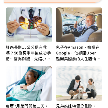
肝癌長到15公分還有救
兒子在Amazon、媳婦在
嗎？56歲男半年後成功手
Google，他卻開Uber…
術…醫揭關鍵：先縮小腫
離開美國前的人生體悟：
瘤再談根治
好的壞的都不會永遠
農曆7月鬼門開第二天，
兄弟姊妹特留分刪除，