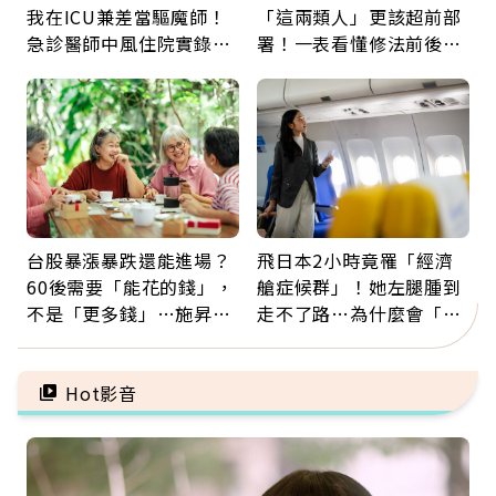
我在ICU兼差當驅魔師！
「這兩類人」更該超前部
急診醫師中風住院實錄：
署！一表看懂修法前後差
那些怪物原來叫譫妄
異：沒留遺囑手足反而分
更多
台股暴漲暴跌還能進場？
飛日本2小時竟罹「經濟
60後需要「能花的錢」，
艙症候群」！她左腿腫到
不是「更多錢」…施昇
走不了路…為什麼會「靜
輝：退休族最適合這種股
脈血栓」？醫示警7種人
票
注意
Hot影音