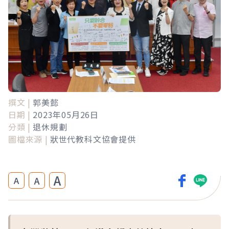
撰文 |
郭美懿
日期 |
2023年05月26日
分類 |
退休規劃
圖檔來源 |
狀世代教科文協會提供
A
A
A