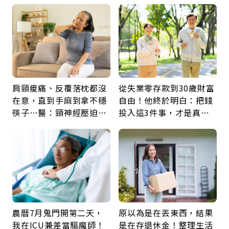
肩頸痠痛、反覆落枕都沒
從失業零存款到30歲財富
在意，直到手麻到拿不穩
自由！他終於明白：把錢
筷子…醫：頸神經壓迫上
投入這3件事，才是真正
身，打破固定姿勢才是關
留給未來的自己
鍵
農曆7月鬼門開第二天，
原以為是在丟東西，結果
我在ICU兼差當驅魔師！
是在存退休金！整理生活