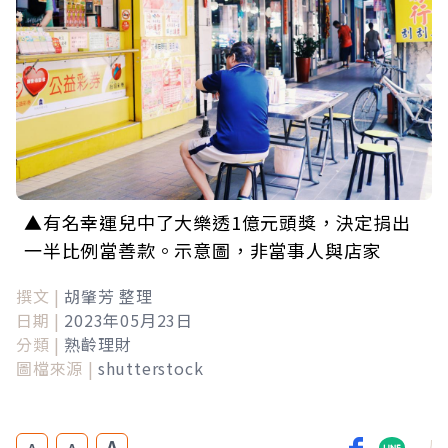
▲有名幸運兒中了大樂透1億元頭獎，決定捐出
一半比例當善款。示意圖，非當事人與店家
撰文 |
胡肇芳 整理
日期 |
2023年05月23日
分類 |
熟齡理財
圖檔來源 |
shutterstock