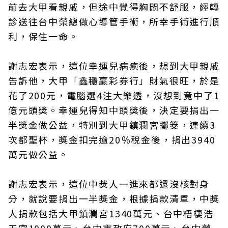
前去大甲看親戚，但途中覺得胸悶不舒服，經轉
診送往台中榮總做心導管手術，所幸手術進行順
利，保住一命。
謝志宏表示，這位幸運兒病癒後，想到大甲親戚
告訴他，大甲「鑫穩贏彩券行」財氣很旺，於是
花了200元，電腦選4注大樂透，沒想到竟中了1
億元頭獎。幸運兒得知中頭獎後，決定要捐出一
半獎金做公益，特別到大甲鎮瀾宮擲筊，連續3
次都聖杯，獎金扣完逾20％稅金後，捐出3940
萬元做公益。
謝志宏表示，這位中獎人一進來都還沒核對身
分，就說要捐出一半獎金，根據捐款清單，中獎
人捐款包括大甲鎮瀾宮1340萬元、台中梧棲浩