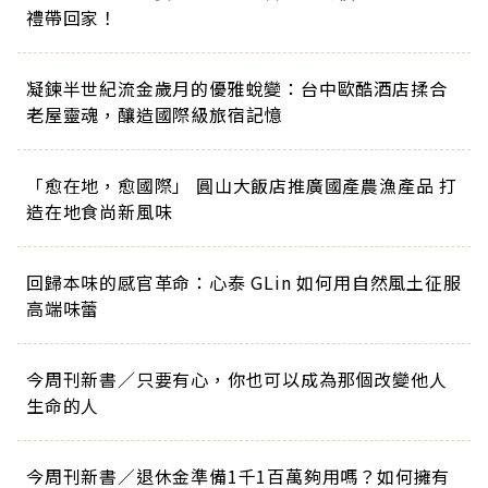
禮帶回家！
凝鍊半世紀流金歲月的優雅蛻變：台中歐酷酒店揉合
老屋靈魂，釀造國際級旅宿記憶
「愈在地，愈國際」 圓山大飯店推廣國產農漁產品 打
造在地食尚新風味
回歸本味的感官革命：心泰 GLin 如何用自然風土征服
高端味蕾
今周刊新書／只要有心，你也可以成為那個改變他人
生命的人
今周刊新書／退休金準備1千1百萬夠用嗎？如何擁有