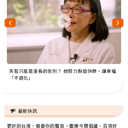
失智只能是漫長的告別？ 她努力製造快樂，讓幸福
來自剛果的巧克力神父 為台灣奉獻36年 「台灣是我
63歲卸矽谷副總、搬回台灣找快樂！「蛋黃哥小
104歲打破金氏世界紀錄 成為全球最年長羽球選
事業巔峰他選擇追夢…黑手阿伯拉小提琴還登上小
「不退化」
的家，我連作夢都講台語！」
丑」走進安養院，逗樂上萬爺奶：退休後才開始真
手，分享長壽的秘密原來是「這個」
巨蛋！連CNN都大讚！
正的人生
最新快訊
更好的台灣，需要你的聲音。響應今周倡議，百項好