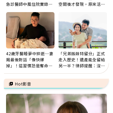
急診醫師中風住院實錄：
空間後才發現，原來活得
那些怪物原來叫譫妄
這麼輕鬆也能存錢
42歲牙醫睡夢中猝逝…妻
「兄弟姊妹特留分」正式
揭最後對話「像快爆
走入歷史！遺產能全留給
掉」！這習慣恐是奪命原
另一半？律師提醒：沒做
因：沒有一份工作值得用
「1件事」照樣白忙
命交換
Hot影音