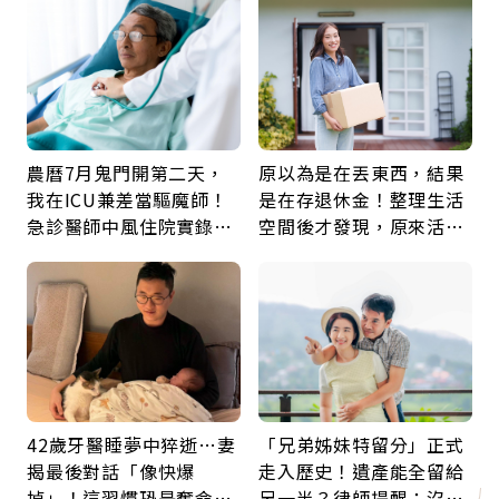
鍵
農曆7月鬼門開第二天，
原以為是在丟東西，結果
我在ICU兼差當驅魔師！
是在存退休金！整理生活
急診醫師中風住院實錄：
空間後才發現，原來活得
那些怪物原來叫譫妄
這麼輕鬆也能存錢
42歲牙醫睡夢中猝逝…妻
「兄弟姊妹特留分」正式
揭最後對話「像快爆
走入歷史！遺產能全留給
掉」！這習慣恐是奪命原
另一半？律師提醒：沒做