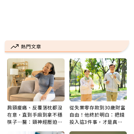
熱門文章
肩頸痠痛、反覆落枕都沒
從失業零存款到30歲財富
在意，直到手麻到拿不穩
自由！他終於明白：把錢
筷子…醫：頸神經壓迫上
投入這3件事，才是真正
身，打破固定姿勢才是關
留給未來的自己