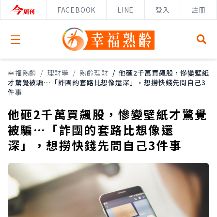
FACEBOOK
LINE
登入
註冊
Open menu
幸福熟齡
/
理財學
/
熟齡理財
/
他砸2千萬買飆股，慘變壁紙
才驚覺被騙…「詐團的套路比想像還深」，想撈快錢先問自己3
件事
他砸2千萬買飆股，慘變壁紙才驚覺
被騙…「詐團的套路比想像還
深」，想撈快錢先問自己3件事