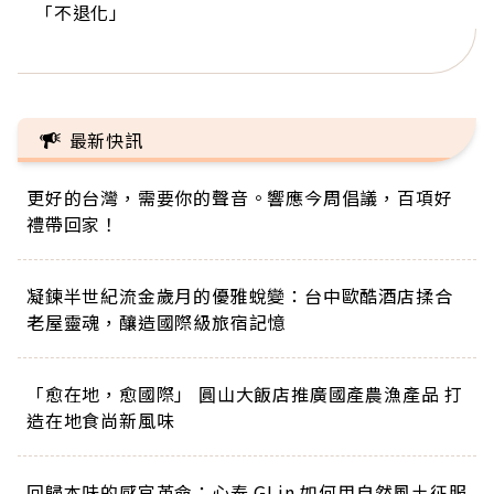
「不退化」
的家，我連作夢都講台語！」
丑」走進安養院，逗樂上萬爺奶：退休後才開始真
手，分享長壽的秘密原來是「這個」
巨蛋！連CNN都大讚！
正的人生
最新快訊
更好的台灣，需要你的聲音。響應今周倡議，百項好
禮帶回家！
凝鍊半世紀流金歲月的優雅蛻變：台中歐酷酒店揉合
老屋靈魂，釀造國際級旅宿記憶
「愈在地，愈國際」 圓山大飯店推廣國產農漁產品 打
造在地食尚新風味
回歸本味的感官革命：心泰 GLin 如何用自然風土征服