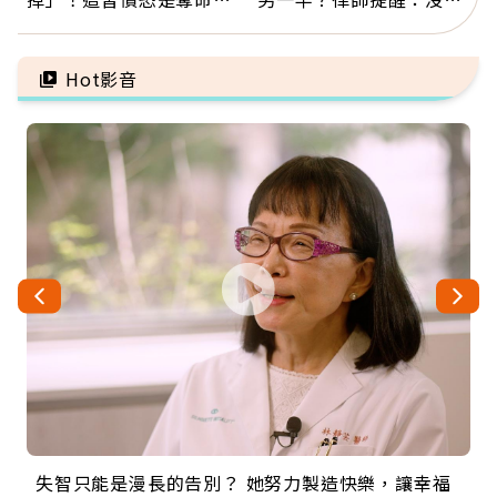
因：沒有一份工作值得用
「1件事」照樣白忙
命交換
Hot影音
失智只能是漫長的告別？ 她努力製造快樂，讓幸福
來自剛果的巧克力神父 為台灣奉獻36年 「台灣是我
63歲卸矽谷副總、搬回台灣找快樂！「蛋黃哥小
104歲打破金氏世界紀錄 成為全球最年長羽球選
事業巔峰他選擇追夢…黑手阿伯拉小提琴還登上小