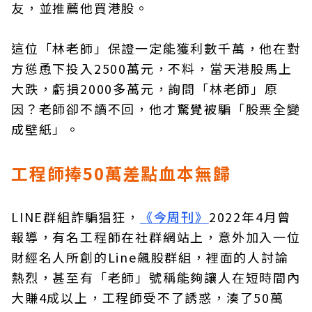
友，並推薦他買港股。
這位「林老師」保證一定能獲利數千萬，他在對
方慫恿下投入2500萬元，不料，當天港股馬上
大跌，虧損2000多萬元，詢問「林老師」原
因？老師卻不讀不回，他才驚覺被騙「股票全變
成壁紙」。
工程師捧50萬差點血本無歸
LINE群組詐騙猖狂，
《今周刊》
2022年4月曾
報導，有名工程師在社群網站上，意外加入一位
財經名人所創的Line飆股群組，裡面的人討論
熱烈，甚至有「老師」號稱能夠讓人在短時間內
大賺4成以上，工程師受不了誘惑，湊了50萬