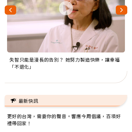
失智只能是漫長的告別？ 她努力製造快樂，讓幸福
來自剛果的巧克力神父 為台灣奉獻36年 「台灣是我
63歲卸矽谷副總、搬回台灣找快樂！「蛋黃哥小
104歲打破金氏世界紀錄 成為全球最年長羽球選
事業巔峰他選擇追夢…黑手阿伯拉小提琴還登上小
「不退化」
的家，我連作夢都講台語！」
丑」走進安養院，逗樂上萬爺奶：退休後才開始真
手，分享長壽的秘密原來是「這個」
巨蛋！連CNN都大讚！
正的人生
最新快訊
更好的台灣，需要你的聲音。響應今周倡議，百項好
禮帶回家！