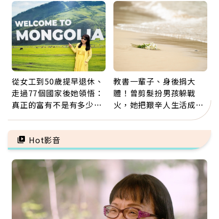
票
從女工到50歲提早退休、
教書一輩子、身後捐大
走過77個國家後她領悟：
體！曾剪髮扮男孩躲戰
真正的富有不是有多少
火，她把艱辛人生活成風
錢，而是擁有選擇人生的
景：生命價值在於成為祝
自由
福
Hot影音