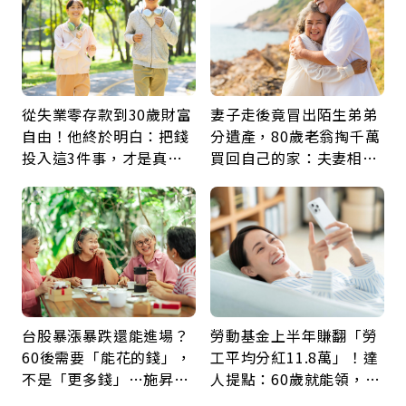
從失業零存款到30歲財富
妻子走後竟冒出陌生弟弟
自由！他終於明白：把錢
分遺產，80歲老翁掏千萬
投入這3件事，才是真正
買回自己的家：夫妻相守
留給未來的自己
60年，卻輸給一個名字
台股暴漲暴跌還能進場？
勞動基金上半年賺翻「勞
60後需要「能花的錢」，
工平均分紅11.8萬」！達
不是「更多錢」…施昇
人提點：60歲就能領，重
輝：退休族最適合這種股
新就業還有隱藏版退休金