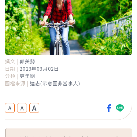
撰文 |
郭美懿
日期 |
2023年03月02日
分類 |
更年期
圖檔來源 |
達志(示意圖非當事人)
A
A
A