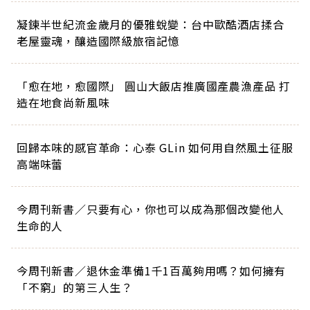
凝鍊半世紀流金歲月的優雅蛻變：台中歐酷酒店揉合
老屋靈魂，釀造國際級旅宿記憶
「愈在地，愈國際」 圓山大飯店推廣國產農漁產品 打
造在地食尚新風味
回歸本味的感官革命：心泰 GLin 如何用自然風土征服
高端味蕾
今周刊新書／只要有心，你也可以成為那個改變他人
生命的人
今周刊新書／退休金準備1千1百萬夠用嗎？如何擁有
「不窮」的第三人生？