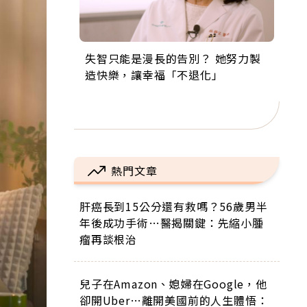
失智只能是漫長的告別？ 她努力製
來自剛果的巧克力神父 為台灣奉獻
63歲卸矽谷副總、搬回台灣找快
104歲打破金氏世界紀錄 成為全球
事業巔峰他選擇追夢…黑手阿伯拉
造快樂，讓幸福「不退化」
36年 「台灣是我的家，我連作夢都
樂！「蛋黃哥小丑」走進安養院，
最年長羽球選手，分享長壽的秘密
小提琴還登上小巨蛋！連CNN都大
講台語！」
逗樂上萬爺奶：退休後才開始真正
原來是「這個」
讚！
的人生
熱門文章
肝癌長到15公分還有救嗎？56歲男半
年後成功手術…醫揭關鍵：先縮小腫
瘤再談根治
兒子在Amazon、媳婦在Google，他
卻開Uber…離開美國前的人生體悟：