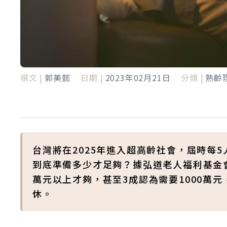
撰文 |
郭美懿
日期 |
2023年02月21日
分類 |
熟齡
台灣將在2025年進入超高齡社會，屆時每
到底準備多少才足夠？據弘道老人福利基金會
萬元以上才夠，甚至3成認為需要1000萬
休。