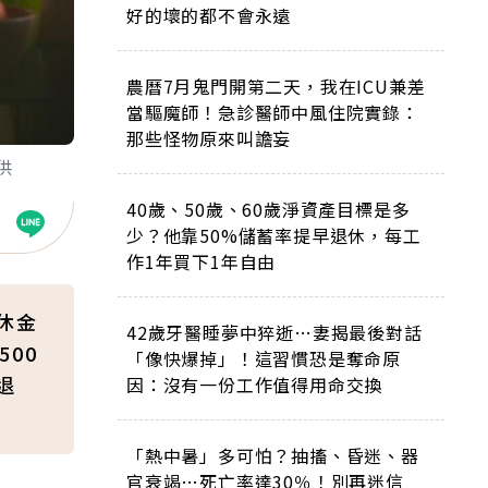
好的壞的都不會永遠
農曆7月鬼門開第二天，我在ICU兼差
當驅魔師！急診醫師中風住院實錄：
那些怪物原來叫譫妄
供
40歲、50歲、60歲淨資產目標是多
少？他靠50%儲蓄率提早退休，每工
作1年買下1年自由
休金
42歲牙醫睡夢中猝逝…妻揭最後對話
00
「像快爆掉」！這習慣恐是奪命原
退
因：沒有一份工作值得用命交換
「熱中暑」多可怕？抽搐、昏迷、器
官衰竭…死亡率達30％！別再迷信