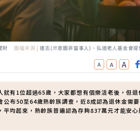
理財
圖檔來源 |
達志(示意圖非當事人)、弘道老人基金會提
A
A
A
5人就有1位超過65歲，大家都想有個樂活老後，但退
公布50至64歲熟齡族調查，近8成認為退休金需要5
元，平均起來，熟齡族普遍認為存夠837萬元才能安心