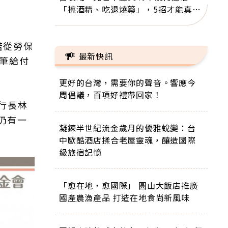
「擦酒精、吃退燒藥」，5招才能真救
命
若從勞保
最新快訊
兩筆給付
更好的台灣，需要你的聲音。響應今
周倡議，百項好禮帶回家！
行長林
仍有一
凝鍊半世紀流金歲月的優雅蛻變：台
中歐酷酒店揉合老屋靈魂，釀造國際
級旅宿記憶
「愈在地，愈國際」 圓山大飯店推廣
國產農漁產品 打造在地食尚新風味