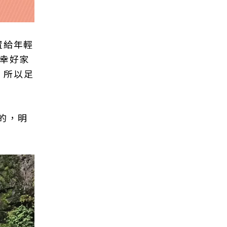
置給年輕
，幸好家
，所以足
的，明