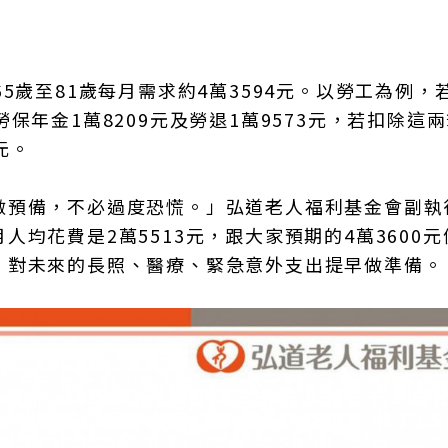
？
5歲至81歲每月需求約4萬3594元。以勞工為例，
保年金1萬8209元及勞退1萬9573元，若扣除這
元。
做預備，不必過度恐慌。」弘道老人福利基金會副執
均花費是2萬5513元，跟大家預期的4萬3600元
，對未來的長照、醫療、緊急意外支出提早做準備。