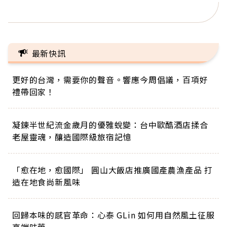
正的人生
最新快訊
更好的台灣，需要你的聲音。響應今周倡議，百項好
禮帶回家！
凝鍊半世紀流金歲月的優雅蛻變：台中歐酷酒店揉合
老屋靈魂，釀造國際級旅宿記憶
「愈在地，愈國際」 圓山大飯店推廣國產農漁產品 打
造在地食尚新風味
回歸本味的感官革命：心泰 GLin 如何用自然風土征服
高端味蕾