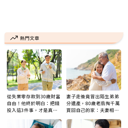
熱門文章
從失業零存款到30歲財富
妻子走後竟冒出陌生弟弟
自由！他終於明白：把錢
分遺產，80歲老翁掏千萬
投入這3件事，才是真正
買回自己的家：夫妻相守
留給未來的自己
60年，卻輸給一個名字