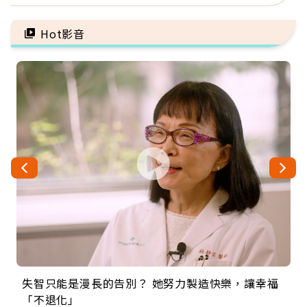
意開始，永遠不嫌晚
瘤再談根治
Hot影音
失智只能是漫長的告別？ 她努力製造快樂，讓幸福
來自剛果的巧克力神父 為台灣奉獻36年 「台灣是我
63歲卸矽谷副總、搬回台灣找快樂！「蛋黃哥小
104歲打破金氏世界紀錄 成為全球最年長羽球選
事業巔峰他選擇追夢…黑手阿伯拉小提琴還登上小
「不退化」
的家，我連作夢都講台語！」
丑」走進安養院，逗樂上萬爺奶：退休後才開始真
手，分享長壽的秘密原來是「這個」
巨蛋！連CNN都大讚！