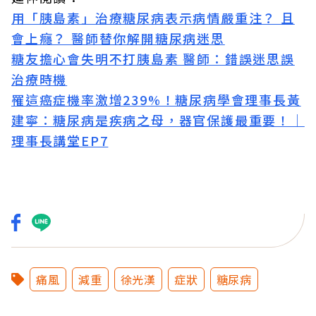
用「胰島素」治療糖尿病表示病情嚴重注？ 且
會上癮？ 醫師替你解開糖尿病迷思
糖友擔心會失明不打胰島素 醫師：錯誤迷思誤
治療時機
罹這癌症機率激增239%！糖尿病學會理事長黃
建寧：糖尿病是疾病之母，器官保護最重要！｜
理事長講堂EP7
痛風
減重
徐光漢
症狀
糖尿病