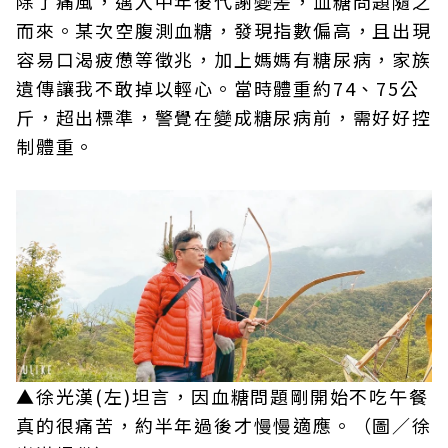
除了痛風，邁入中年後代謝變差，血糖問題隨之
而來。某次空腹測血糖，發現指數偏高，且出現
容易口渴疲憊等徵兆，加上媽媽有糖尿病，家族
遺傳讓我不敢掉以輕心。當時體重約74、75公
斤，超出標準，警覺在變成糖尿病前，需好好控
制體重。
▲徐光漢(左)坦言，因血糖問題剛開始不吃午餐
真的很痛苦，約半年過後才慢慢適應。（圖／徐