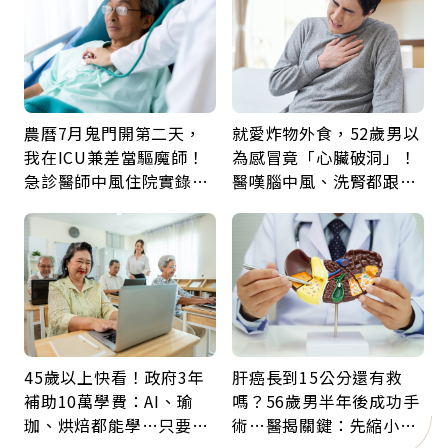
農曆7月鬼門開第二天，
就愛炸物外食，52歲男以
我在ICU兼差當驅魔師！
為感冒竟「心臟破洞」！
急診醫師中風住院實錄：
醫嘆腦中風、洗腎都跟它
那些怪物原來叫譫妄
有關：4警訊是心臟在呼
救
45歲以上快看！政府3年
肝癌長到15公分還有救
補助10萬學費：AI、瑜
嗎？56歲男半年後成功手
珈、烘焙都能學…只要願
術…醫揭關鍵：先縮小腫