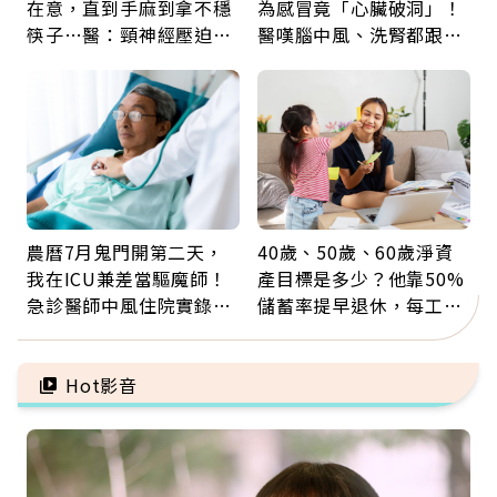
在意，直到手麻到拿不穩
為感冒竟「心臟破洞」！
筷子…醫：頸神經壓迫上
醫嘆腦中風、洗腎都跟它
身，打破固定姿勢才是關
有關：4警訊是心臟在呼
鍵
救
農曆7月鬼門開第二天，
40歲、50歲、60歲淨資
我在ICU兼差當驅魔師！
產目標是多少？他靠50%
急診醫師中風住院實錄：
儲蓄率提早退休，每工作
那些怪物原來叫譫妄
1年買下1年自由
Hot影音