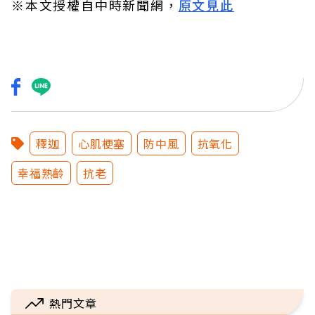
※本文授權自中時新聞網，
原文見此
釋迦
心肌梗塞
防中風
抗氧化
幸福熟齡
抗老
熱門文章