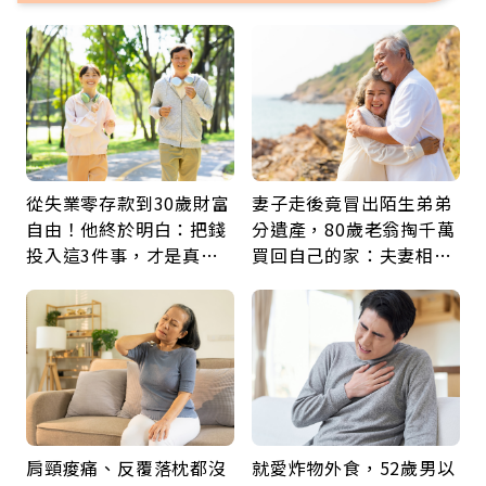
從失業零存款到30歲財富
妻子走後竟冒出陌生弟弟
自由！他終於明白：把錢
分遺產，80歲老翁掏千萬
投入這3件事，才是真正
買回自己的家：夫妻相守
留給未來的自己
60年，卻輸給一個名字
肩頸痠痛、反覆落枕都沒
就愛炸物外食，52歲男以