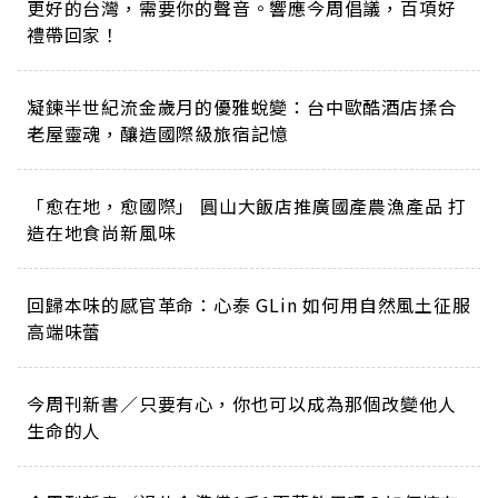
更好的台灣，需要你的聲音。響應今周倡議，百項好
禮帶回家！
凝鍊半世紀流金歲月的優雅蛻變：台中歐酷酒店揉合
老屋靈魂，釀造國際級旅宿記憶
「愈在地，愈國際」 圓山大飯店推廣國產農漁產品 打
造在地食尚新風味
回歸本味的感官革命：心泰 GLin 如何用自然風土征服
高端味蕾
今周刊新書／只要有心，你也可以成為那個改變他人
生命的人