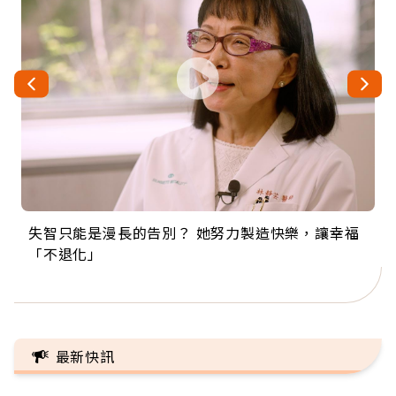
失智只能是漫長的告別？ 她努力製造快樂，讓幸福
來自剛果的巧克力神父 為台灣奉獻36年 「台灣是我
63歲卸矽谷副總、搬回台灣找快樂！「蛋黃哥小
104歲打破金氏世界紀錄 成為全球最年長羽球選
事業巔峰他選擇追夢…黑手阿伯拉小提琴還登上小
「不退化」
的家，我連作夢都講台語！」
丑」走進安養院，逗樂上萬爺奶：退休後才開始真
手，分享長壽的秘密原來是「這個」
巨蛋！連CNN都大讚！
正的人生
最新快訊