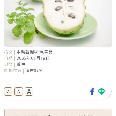
撰文 |
中時新聞網 施春美
日期 |
2023年01月18日
分類 |
養生
圖檔來源 |
達志影像
A
A
A