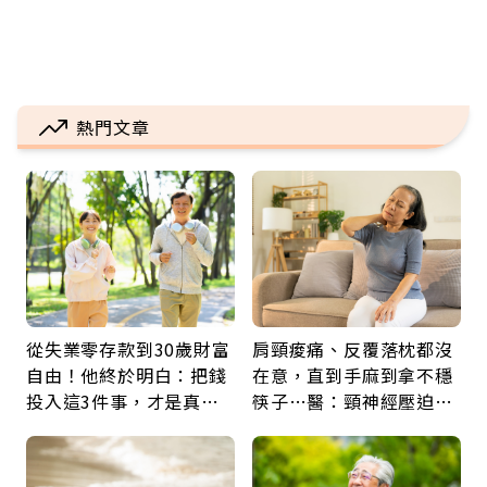
熱門文章
從失業零存款到30歲財富
肩頸痠痛、反覆落枕都沒
自由！他終於明白：把錢
在意，直到手麻到拿不穩
投入這3件事，才是真正
筷子…醫：頸神經壓迫上
留給未來的自己
身，打破固定姿勢才是關
鍵