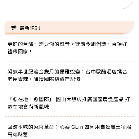
最新快訊
更好的台灣，需要你的聲音。響應今周倡議，百項好
禮帶回家！
凝鍊半世紀流金歲月的優雅蛻變：台中歐酷酒店揉合
老屋靈魂，釀造國際級旅宿記憶
「愈在地，愈國際」 圓山大飯店推廣國產農漁產品 打
造在地食尚新風味
回歸本味的感官革命：心泰 GLin 如何用自然風土征服
高端味蕾