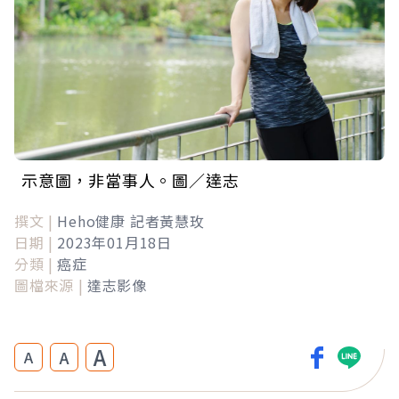
示意圖，非當事人。圖／達志
撰文 |
Heho健康 記者黃慧玫
日期 |
2023年01月18日
分類 |
癌症
圖檔來源 |
達志影像
A
A
A