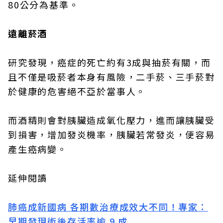
80公分為基準。
遠離菸酒
研究發現，癌症的死亡約有3成與抽菸有關，而
且不僅是吸菸者本身有風險，二手菸、三手菸對
於健康的危害絕不亞於當事人。
而酒精則會對胰臟造成氧化壓力，進而讓胰臟受
到損害，增加發炎機率，胰臟若常發炎，便容易
產生癌病變。
延伸閱讀
肺癌成新國病 各期數治療成效大不同！專家：
早期發現術後存活率逾 9 成