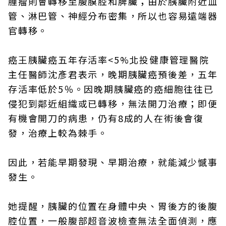
腫瘤則會轉移至腹膜腔和脾臟；由於胰臟附近血
管、淋巴管、神經分布密集，所以也容易遠端器
官轉移。
癌王胰臟癌五年存活率<5%北投健康管理醫院
主任醫師沈彥君表示，晚期胰臟癌預後差，五年
存活率低於5％。因晚期胰臟癌的癌細胞往往已
侵犯到鄰近組織或已轉移，無法開刀治療；即便
有機會開刀的病患，仍有8成的人在術後會復
發，治療上較為棘手。
因此，若能早期發現、早期治療，就能減少憾事
發生。
她提醒，胰臟的位置在身體中央、胃後方的後腹
腔位置，一般腹部超音波檢查無法全面偵測，應