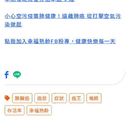
小心空污侵襲肺健康！遠離肺癌 從打擊空氣污
染做起
點我加入幸福熟齡FB粉專，健康快樂每一天
胰臟癌
癌症
症狀
癌王
晚期
存活率
幸福熟齡