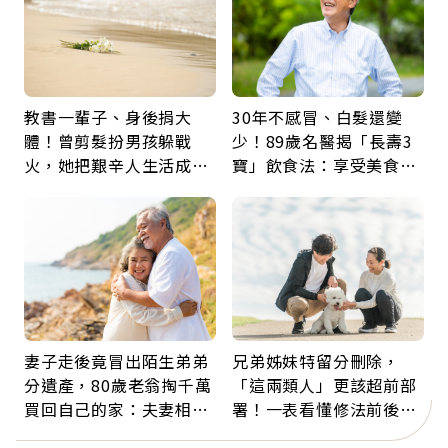
教書一輩子、身後捐大
30年不感冒、白髮還變
體！曾剪髮扮男孩躲戰
少！89歲名醫揭「長壽3
火，她把艱辛人生活成風
寶」飲食法：享受美食不
景：生命價值在於成為祝
忌口，偶爾也該吃點肉
福
妻子走後竟冒出陌生弟弟
兄弟姊妹特留分刪除，
分遺產，80歲老翁掏千萬
「這兩類人」更該超前部
買回自己的家：夫妻相守
署！一表看懂修法前後差
60年，卻輸給一個名字
異：沒留遺囑手足反而分