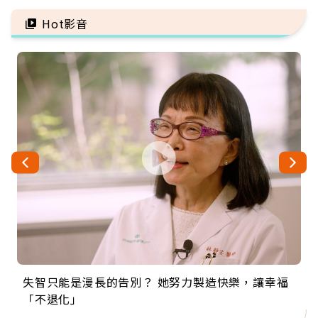
更多
Hot影音
失智只能是漫長的告別？ 她努力製造快樂，讓幸福
來自剛果的巧克力神父 為台灣奉獻36年 「台灣是我
63歲卸矽谷副總、搬回台灣找快樂！「蛋黃哥小
104歲打破金氏世界紀錄 成為全球最年長羽球選
事業巔峰他選擇追夢…黑手阿伯拉小提琴還登上小
「不退化」
的家，我連作夢都講台語！」
丑」走進安養院，逗樂上萬爺奶：退休後才開始真
手，分享長壽的秘密原來是「這個」
巨蛋！連CNN都大讚！
正的人生