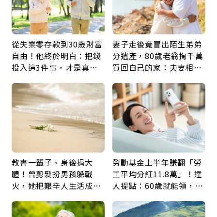
從失業零存款到30歲財富
妻子走後竟冒出陌生弟弟
自由！他終於明白：把錢
分遺產，80歲老翁掏千萬
投入這3件事，才是真正
買回自己的家：夫妻相守
留給未來的自己
60年，卻輸給一個名字
教書一輩子、身後捐大
勞動基金上半年賺翻「勞
體！曾剪髮扮男孩躲戰
工平均分紅11.8萬」！達
火，她把艱辛人生活成風
人提點：60歲就能領，重
景：生命價值在於成為祝
新就業還有隱藏版退休金
福