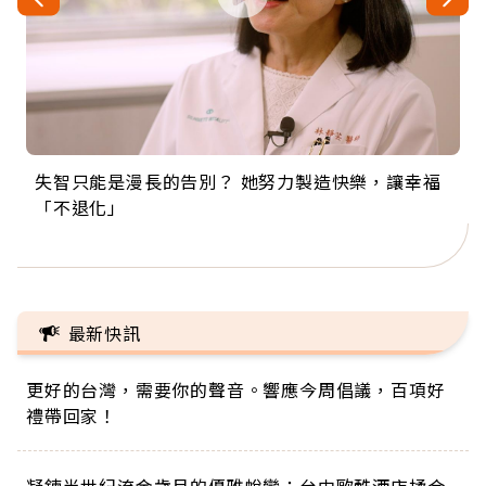
失智只能是漫長的告別？ 她努力製造快樂，讓幸福
來自剛果的巧克力神父 為台灣奉獻36年 「台灣是我
63歲卸矽谷副總、搬回台灣找快樂！「蛋黃哥小
104歲打破金氏世界紀錄 成為全球最年長羽球選
事業巔峰他選擇追夢…黑手阿伯拉小提琴還登上小
「不退化」
的家，我連作夢都講台語！」
丑」走進安養院，逗樂上萬爺奶：退休後才開始真
手，分享長壽的秘密原來是「這個」
巨蛋！連CNN都大讚！
正的人生
最新快訊
更好的台灣，需要你的聲音。響應今周倡議，百項好
禮帶回家！