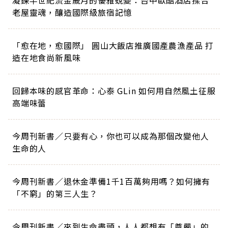
凝鍊半世紀流金歲月的優雅蛻變：台中歐酷酒店揉合
老屋靈魂，釀造國際級旅宿記憶
「愈在地，愈國際」 圓山大飯店推廣國產農漁產品 打
造在地食尚新風味
回歸本味的感官革命：心泰 GLin 如何用自然風土征服
高端味蕾
今周刊新書／只要有心，你也可以成為那個改變他人
生命的人
今周刊新書／退休金準備1千1百萬夠用嗎？如何擁有
「不窮」的第三人生？
今周刊新書／來到生命盡頭，人人都想有「尊嚴」的