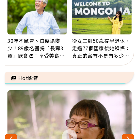
30年不感冒、白髮還變
從女工到50歲提早退休、
少！89歲名醫揭「長壽3
走過77個國家後她領悟：
寶」飲食法：享受美食不
真正的富有不是有多少
忌口，偶爾也該吃點肉
錢，而是擁有選擇人生的
自由
Hot影音