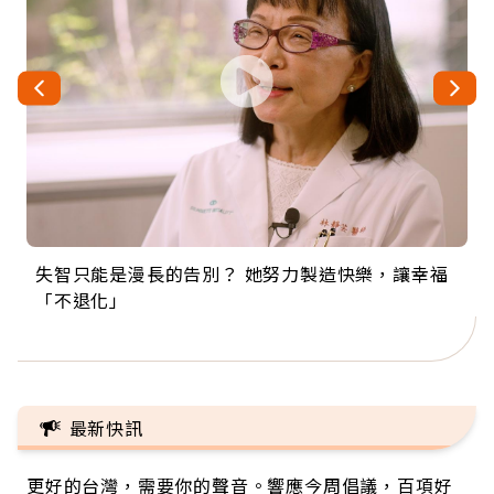
失智只能是漫長的告別？ 她努力製造快樂，讓幸福
來自剛果的巧克力神父 為台灣奉獻36年 「台灣是我
63歲卸矽谷副總、搬回台灣找快樂！「蛋黃哥小
104歲打破金氏世界紀錄 成為全球最年長羽球選
事業巔峰他選擇追夢…黑手阿伯拉小提琴還登上小
「不退化」
的家，我連作夢都講台語！」
丑」走進安養院，逗樂上萬爺奶：退休後才開始真
手，分享長壽的秘密原來是「這個」
巨蛋！連CNN都大讚！
正的人生
最新快訊
更好的台灣，需要你的聲音。響應今周倡議，百項好