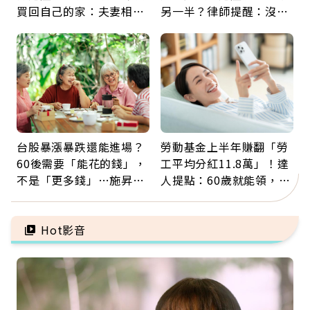
買回自己的家：夫妻相守
另一半？律師提醒：沒做
60年，卻輸給一個名字
「1件事」照樣白忙
台股暴漲暴跌還能進場？
勞動基金上半年賺翻「勞
60後需要「能花的錢」，
工平均分紅11.8萬」！達
不是「更多錢」…施昇
人提點：60歲就能領，重
輝：退休族最適合這種股
新就業還有隱藏版退休金
票
Hot影音