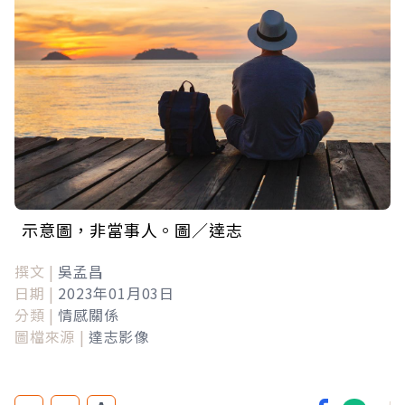
示意圖，非當事人。圖／達志
撰文 |
吳孟昌
日期 |
2023年01月03日
分類 |
情感關係
圖檔來源 |
達志影像