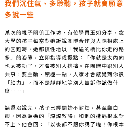
我們沉住氣、多聆聽，孩子就會願意
多說一些
某次的親子關係工作坊，有位學員玉如分享，念
大學的孩子每當對她訴說團隊合作與人際相處上
的困難時，她都慣性地以「我過的橋比你走的路
多」的姿態，立即指導或提點：「你就是太內向
也太被動了，才會被別人排擠。在團體中跟別人
共事，要主動、積極一點，人家才會感覺到你很
『給力』，而不是靜靜地等別人告訴你該做什
麼……」
話還沒說完，孩子已經開始不耐煩，甚至翻白
眼，因為媽媽的「諄諄教誨」和他的遭遇根本對
不上。他會回：「以後都不跟你講了啦！你根本