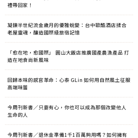
禮帶回家！
凝鍊半世紀流金歲月的優雅蛻變：台中歐酷酒店揉合
老屋靈魂，釀造國際級旅宿記憶
「愈在地，愈國際」 圓山大飯店推廣國產農漁產品 打
造在地食尚新風味
回歸本味的感官革命：心泰 GLin 如何用自然風土征服
高端味蕾
今周刊新書／只要有心，你也可以成為那個改變他人
生命的人
今周刊新書／退休金準備1千1百萬夠用嗎？如何擁有