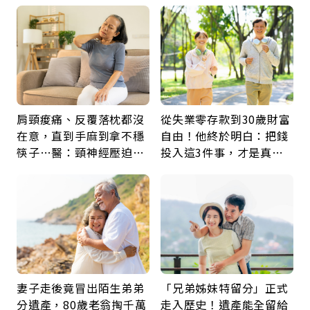
肩頸痠痛、反覆落枕都沒
從失業零存款到30歲財富
在意，直到手麻到拿不穩
自由！他終於明白：把錢
筷子…醫：頸神經壓迫上
投入這3件事，才是真正
身，打破固定姿勢才是關
留給未來的自己
鍵
妻子走後竟冒出陌生弟弟
「兄弟姊妹特留分」正式
分遺產，80歲老翁掏千萬
走入歷史！遺產能全留給