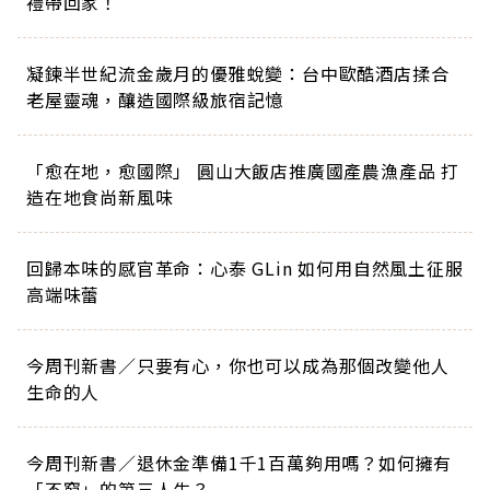
禮帶回家！
凝鍊半世紀流金歲月的優雅蛻變：台中歐酷酒店揉合
老屋靈魂，釀造國際級旅宿記憶
「愈在地，愈國際」 圓山大飯店推廣國產農漁產品 打
造在地食尚新風味
回歸本味的感官革命：心泰 GLin 如何用自然風土征服
高端味蕾
今周刊新書／只要有心，你也可以成為那個改變他人
生命的人
今周刊新書／退休金準備1千1百萬夠用嗎？如何擁有
「不窮」的第三人生？