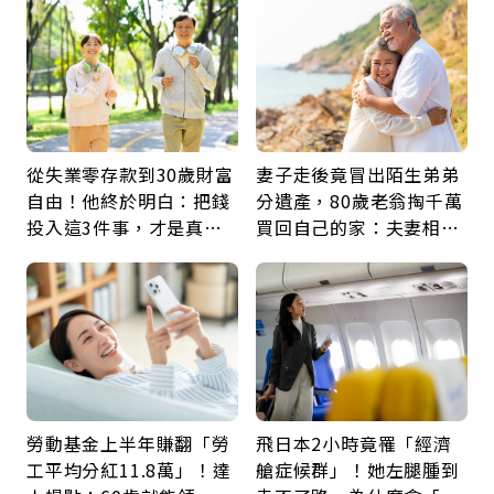
從失業零存款到30歲財富
妻子走後竟冒出陌生弟弟
自由！他終於明白：把錢
分遺產，80歲老翁掏千萬
投入這3件事，才是真正
買回自己的家：夫妻相守
留給未來的自己
60年，卻輸給一個名字
勞動基金上半年賺翻「勞
飛日本2小時竟罹「經濟
工平均分紅11.8萬」！達
艙症候群」！她左腿腫到