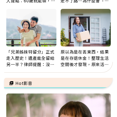
人提點：60歲就能領，重
走不了路…為什麼會「靜
新就業還有隱藏版退休金
脈血栓」？醫示警7種人
注意
「兄弟姊妹特留分」正式
原以為是在丟東西，結果
走入歷史！遺產能全留給
是在存退休金！整理生活
另一半？律師提醒：沒做
空間後才發現，原來活得
「1件事」照樣白忙
這麼輕鬆也能存錢
Hot影音