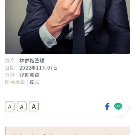
撰文 |
林依榕整理
日期 |
2022年11月07日
分類 |
疑難雜症
圖檔來源 |
達志
A
A
A