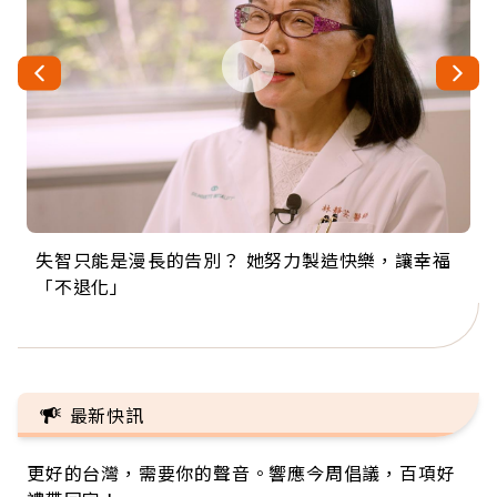
失智只能是漫長的告別？ 她努力製造快樂，讓幸福
來自剛果的巧克力神父 為台灣奉獻36年 「台灣是我
63歲卸矽谷副總、搬回台灣找快樂！「蛋黃哥小
104歲打破金氏世界紀錄 成為全球最年長羽球選
事業巔峰他選擇追夢…黑手阿伯拉小提琴還登上小
「不退化」
的家，我連作夢都講台語！」
丑」走進安養院，逗樂上萬爺奶：退休後才開始真
手，分享長壽的秘密原來是「這個」
巨蛋！連CNN都大讚！
正的人生
最新快訊
更好的台灣，需要你的聲音。響應今周倡議，百項好