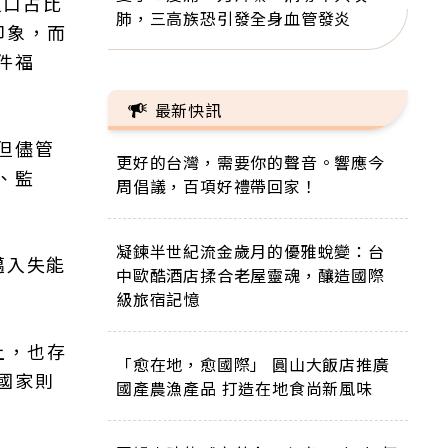
人口占比
肺，三高族恐引發全身血管發炎
印象，而
件福
最新快訊
但儘管
更好的台灣，需要你的聲音。響應今
、監
周倡議，百項好禮帶回家！
凝鍊半世紀流金歲月的優雅蛻變：台
邁入失能
中歐酷酒店揉合老屋靈魂，釀造國際
級旅宿記憶
上，也存
「愈在地，愈國際」 圓山大飯店推廣
國家則
國產農漁產品 打造在地食尚新風味