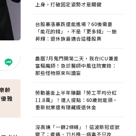
上身，打破固定姿勢才是關鍵
台股暴漲暴跌還能進場？60後需要
「能花的錢」，不是「更多錢」…施
昇輝：退休族最適合這種股票
農曆7月鬼門開第二天，我在ICU兼差
當驅魔師！急診醫師中風住院實錄：
那些怪物原來叫譫妄
樂齡
勞動基金上半年賺翻「勞工平均分紅
何優雅
11.8萬」！達人提點：60歲就能領，
重新就業還有隱藏版退休金
沒高燒「一篩2條線」！這波新冠症狀
變了：痠痛、刀片嗓…病毒不只攻