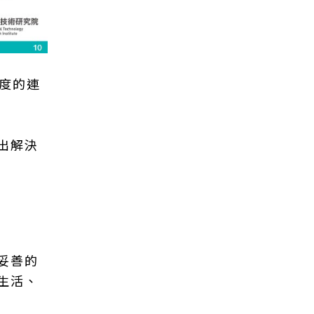
度的連
出解決
妥善的
生活、