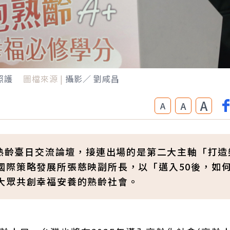
照護
圖檔來源 |
攝影／ 劉咸昌
A
A
A
福熟齡臺日交流論壇，接連出場的是第二大主軸「打造
國際策略發展所張慈映副所長，以「邁入50後，如
大眾共創幸福安養的熟齡社會。