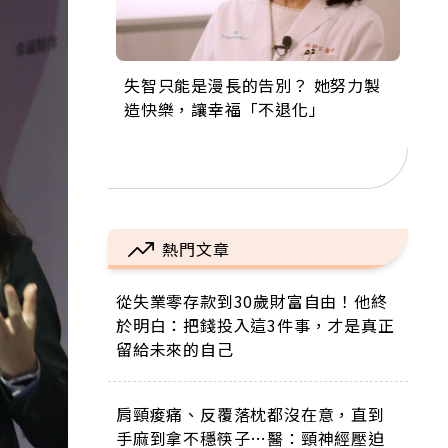
失智只能是漫長的告別？ 她努力製
來自剛果的巧克力神父 為台灣奉獻
63歲卸矽谷副總、搬回台灣找快
104歲打破金氏世界紀錄 成為全球
事業巔峰他選擇追夢…黑手阿伯拉
造快樂，讓幸福「不退化」
36年 「台灣是我的家，我連作夢都
樂！「蛋黃哥小丑」走進安養院，
最年長羽球選手，分享長壽的秘密
小提琴還登上小巨蛋！連CNN都大
講台語！」
逗樂上萬爺奶：退休後才開始真正
原來是「這個」
讚！
的人生
熱門文章
從失業零存款到30歲財富自由！他終
於明白：把錢投入這3件事，才是真正
留給未來的自己
肩頸痠痛、反覆落枕都沒在意，直到
手麻到拿不穩筷子…醫：頸神經壓迫