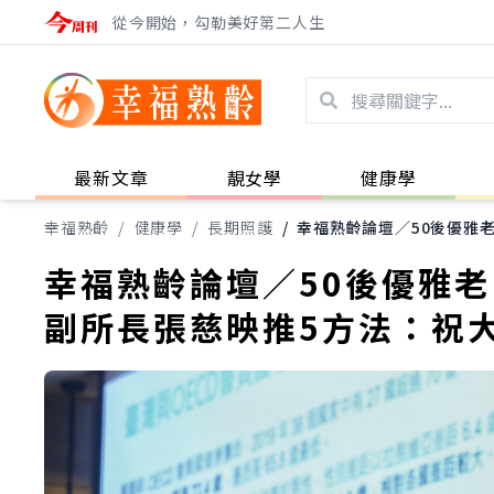
從今開始，勾勒美好第二人生
最新文章
靚女學
健康學
幸福熟齡
/
健康學
/
長期照護
/
幸福熟齡論壇／50後優雅
幸福熟齡論壇／50後優雅
副所長張慈映推5方法：祝