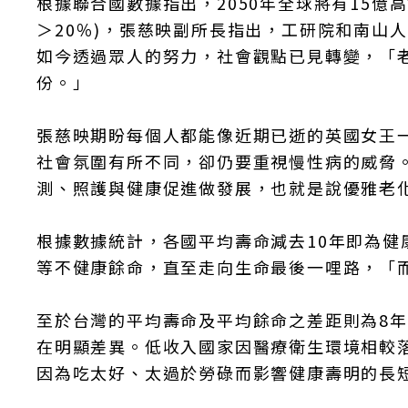
根據聯合國數據指出，2050年全球將有15億
＞20％)，張慈映副所長指出，工研院和南山
如今透過眾人的努力，社會觀點已見轉變，「
份。」
張慈映期盼每個人都能像近期已逝的英國女王
社會氛圍有所不同，卻仍要重視慢性病的威脅
測、照護與健康促進做發展，也就是說優雅老
根據數據統計，各國平均壽命減去10年即為健
等不健康餘命，直至走向生命最後一哩路，「
至於台灣的平均壽命及平均餘命之差距則為8
在明顯差異。低收入國家因醫療衛生環境相較
因為吃太好、太過於勞碌而影響健康壽明的長