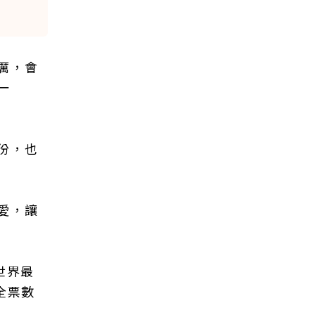
厲，會
一
份，也
愛，讓
世界最
全票數