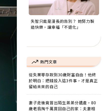
失智只能是漫長的告別？ 她努力製
來自剛果的巧克力神父 為台灣奉獻
63歲卸矽谷副總、搬回台灣找快
104歲打破金氏世界紀錄 成為全球
事業巔峰他選擇追夢…黑手阿伯拉
造快樂，讓幸福「不退化」
36年 「台灣是我的家，我連作夢都
樂！「蛋黃哥小丑」走進安養院，
最年長羽球選手，分享長壽的秘密
小提琴還登上小巨蛋！連CNN都大
講台語！」
逗樂上萬爺奶：退休後才開始真正
原來是「這個」
讚！
的人生
熱門文章
從失業零存款到30歲財富自由！他終
於明白：把錢投入這3件事，才是真正
留給未來的自己
妻子走後竟冒出陌生弟弟分遺產，80
歲老翁掏千萬買回自己的家：夫妻相