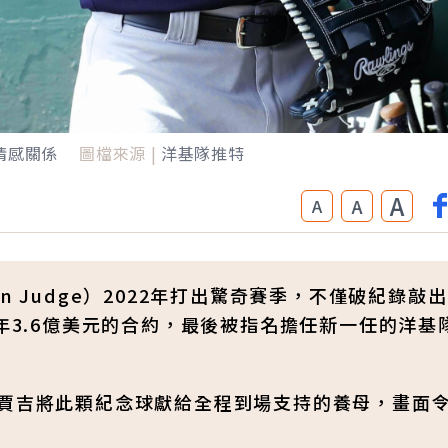
情感關係
圖檔來源 |
洋基隊推特
A
A
A
 Judge）2022年打出驚奇賽季，不僅破紀錄敲
9年3.6億美元的合約，最後被指名擔任新一任的洋基
，賈吉將此顆紀念球獻給全程到場支持的養母，畫面