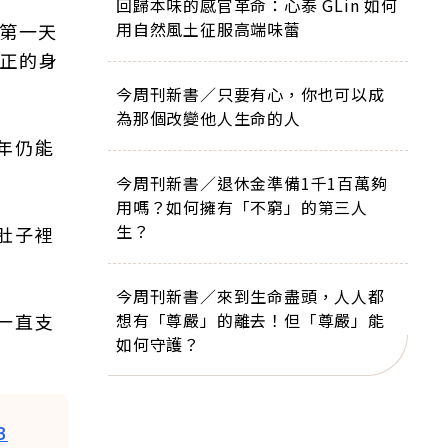
回歸本味的感官革命：心泰 GLin 如何
用自然風土征服高端味蕾
生第一天
真正的身
今周刊新書／只要有心，你也可以成
為那個改變他人生命的人
年仍能
今周刊新書／退休金準備1千1百萬夠
用嗎？如何擁有「不窮」的第三人
生？
肚子裡
今周刊新書／來到生命盡頭，人人都
一直支
想有「尊嚴」的離去！但「尊嚴」能
如何守護？
B