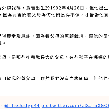
外媒報導，賈吉出生於1992年4月26日，但他出
年，因為賈吉問養父母為何他們長得不像，才告訴他
覺得慶幸及感謝，因為養父母的照顧栽培，讓他的童
誰。
父母，是那些撫養我長大的父母。有些孩子在媽媽的
來自於我的養父母，雖然我們沒有血緣關係，但他們
 -
@TheJudge44
pic.twitter.com/zlSJfnXGC