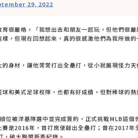
ptember 29, 2022
教育很嚴格，「我想出去和朋友一起玩，但他們很嚴
這樣，但現在回想起來，真的很感激他們為我所做的
大的身材，讓他常常打出全壘打，從小就展現怪力天
籃球和美式足球校隊，也都有好成績，但對棒球的熱
2順位被洋基隊選中並完成簽約，正式挑戰MLB這個
是2016年，首打席便敲出全壘打；曾在2017年
打，破大聯盟新秀紀錄。