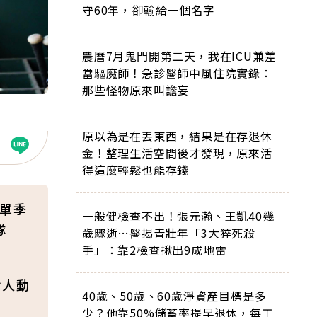
守60年，卻輸給一個名字
農曆7月鬼門開第二天，我在ICU兼差
當驅魔師！急診醫師中風住院實錄：
那些怪物原來叫譫妄
原以為是在丟東西，結果是在存退休
金！整理生活空間後才發現，原來活
得這麼輕鬆也能存錢
出單季
一般健檢查不出！張元瀚、王凱40幾
隊
歲驟逝…醫揭青壯年「3大猝死殺
手」：靠2檢查揪出9成地雷
令人動
40歲、50歲、60歲淨資產目標是多
少？他靠50%儲蓄率提早退休，每工