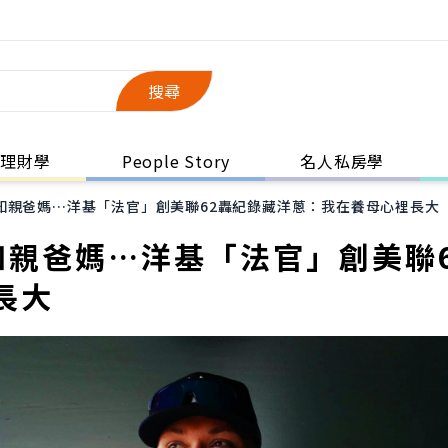
搜尋
理財學
People Story
名人私房學
知親爸媽…洋基「法官」創美聯62轟紀錄藏洋蔥：我在養母心裡長大
知親爸媽…洋基「法官」創美聯
長大