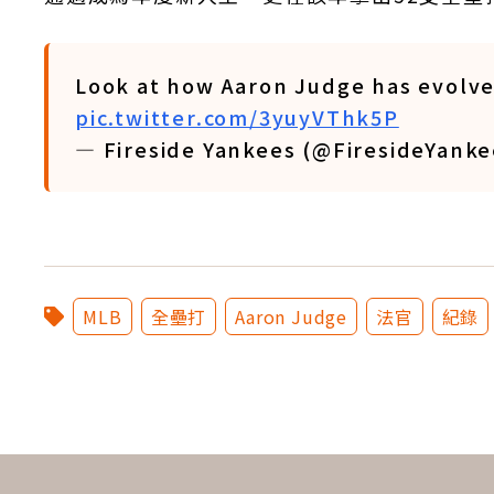
Look at how Aaron Judge has evolv
pic.twitter.com/3yuyVThk5P
— Fireside Yankees (@FiresideYank
MLB
全壘打
Aaron Judge
法官
紀錄