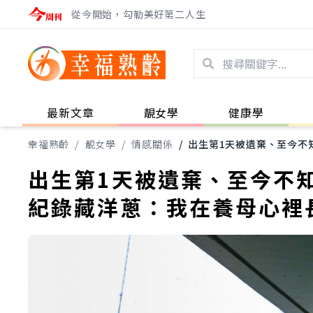
從今開始，勾勒美好第二人生
最新文章
靚女學
健康學
幸福熟齡
/
靚女學
/
情感關係
/
出生第1天被遺棄、至今不
出生第1天被遺棄、至今不
紀錄藏洋蔥：我在養母心裡