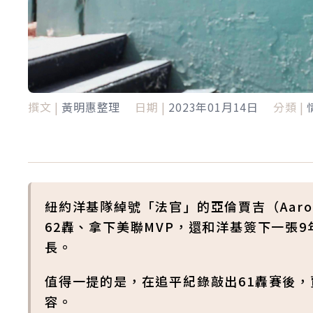
撰文 |
黃明惠整理
日期 |
2023年01月14日
分類 |
紐約洋基隊綽號「法官」的亞倫賈吉（Aaron
62轟、拿下美聯MVP，還和洋基簽下一張
長。
值得一提的是，在追平紀錄敲出61轟賽後
容。