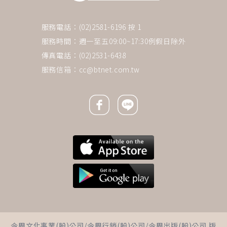
服務電話：(02)2581-6196 按 1
服務時間：週一至五09:00~17:30例假日除外
傳真電話：(02)2531-6438
服務信箱：
cc@btnet.com.tw
Facebook icon
Line icon
下一則 ＋
常抽筋、跌倒 你知道自己缺鈣
今周文化事業(股)公司/今周行銷(股)公司/今周出版(股)公司 版