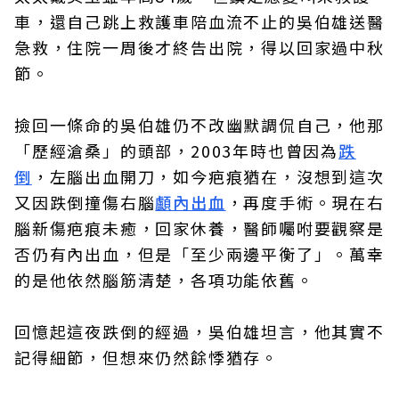
車，還自己跳上救護車陪血流不止的吳伯雄送醫
急救，住院一周後才終告出院，得以回家過中秋
節。
撿回一條命的吳伯雄仍不改幽默調侃自己，他那
「歷經滄桑」的頭部，2003年時也曾因為
跌
倒
，左腦出血開刀，如今疤痕猶在，沒想到這次
又因跌倒撞傷右腦
顱內出血
，再度手術。現在右
腦新傷疤痕未癒，回家休養，醫師囑咐要觀察是
否仍有內出血，但是「至少兩邊平衡了」。萬幸
的是他依然腦筋清楚，各項功能依舊。
回憶起這夜跌倒的經過，吳伯雄坦言，他其實不
記得細節，但想來仍然餘悸猶存。