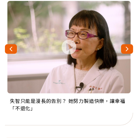
失智只能是漫長的告別？ 她努力製造快樂，讓幸福
來自剛果的巧克力神父 為台灣奉獻36年 「台灣是我
63歲卸矽谷副總、搬回台灣找快樂！「蛋黃哥小
104歲打破金氏世界紀錄 成為全球最年長羽球選
事業巔峰他選擇追夢…黑手阿伯拉小提琴還登上小
「不退化」
的家，我連作夢都講台語！」
丑」走進安養院，逗樂上萬爺奶：退休後才開始真
手，分享長壽的秘密原來是「這個」
巨蛋！連CNN都大讚！
正的人生