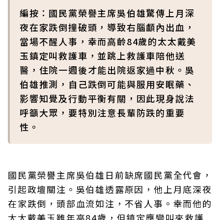
編按：國民黨榮譽主席吳伯雄驚傳上月深
夜在家跌倒撞破頭，導致右腦顱內出血，
當場不醒人事，幸而高齡84歲的太太戴美
玉鎮定叫救護車，並跳上救護車陪他送
醫，住院一週後才能出院返家過中秋。吳
伯雄推測，自己跌倒可能與服用安眠藥、
影響知覺及行動平衡有關，因此現身說法
呼籲大眾，要特別注意長輩防跌的重要
性。
國民黨榮譽主席吳伯雄日前缺席國民黨全代會，
引起政壇關注。吳伯雄透露原因，他上月底深夜
在家跌倒，頭部血流如注，不省人事。幸而他的
太太戴美玉雖年高84歲，但鎮定應變叫來救護