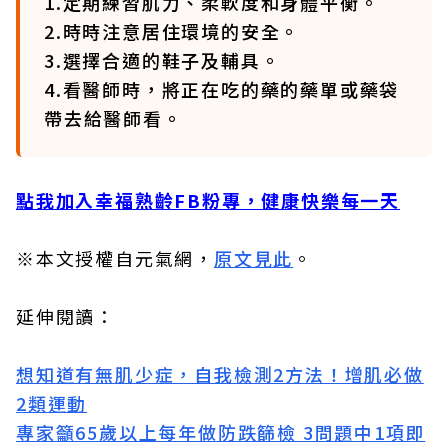
1.定期練習肌力、柔軟度和身體平衡。
2.時時注意居住環境的安全。
3.選擇合適的鞋子及輔具。
4.看醫師時，將正在吃的藥的藥單或藥袋
帶去給醫師看。
點我加入幸福熟齡FB粉專，健康快樂每一天
※本文授權自元氣網，
原文見此
。
延伸閱讀：
想知道有無肌少症，自我檢測2方法！增肌必做
2類運動
專家籲65歲以上每年做防跌篩檢 3問題中1項即