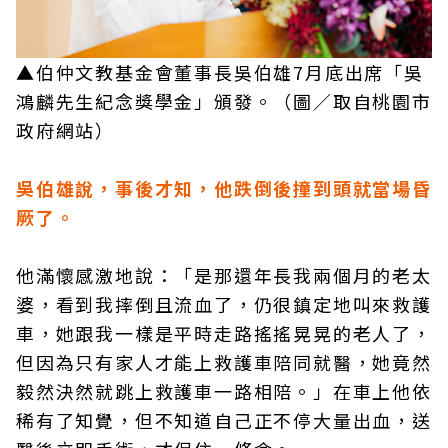
▲伯仲文教基金會董事長吳伯雄7月底出席「吳
鴻麟先生紀念獎學金」頒發。（圖／取自桃園市
政府網站）
吳伯雄說，事後才知，他跌倒後撞到頭就當場昏
厥了。
他滿懷感激地說：「是那還年長我兩個月的老太
婆，看到我摔倒且流血了，仍很鎮定地叫來救護
車，她跟我一樣是平時走路搖搖晃晃的老人了，
但因為只有家人才能上救護車陪同就醫，她竟然
毅然決然就跳上救護車一路相陪。」在車上他依
稀有了知覺，但不知道自己正不停大量出血，送