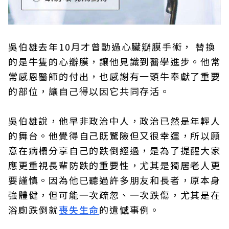
吳伯雄去年10月才曾動過心臟瓣膜手術， 替換
的是牛隻的心瓣膜，讓他見識到醫學進步。他常
常感恩醫師的付出，也感謝有一頭牛奉獻了重要
的部位，讓自己得以因它共同存活。
吳伯雄說，他早非政治中人，政治已然是年輕人
的舞台。他覺得自己既驚險但又很幸運，所以願
意在病榻分享自己的跌倒經過，是為了提醒大家
應更重視長輩防跌的重要性，尤其是獨居老人更
要謹慎。因為他已聽過許多朋友和長者，原本身
強體健，但可能一次疏忽、一次跌傷，尤其是在
浴廁跌倒就
喪失生命
的遺憾事例。