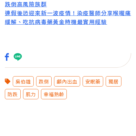
跌倒高風險族群
連假後恐迎來新一波疫情！染疫醫師分享喉嚨痛
緩解、吃抗病毒藥黃金時機最實用經驗
吳伯雄
跌倒
顱內出血
安眠藥
獨居
防跌
肌力
幸福熟齡