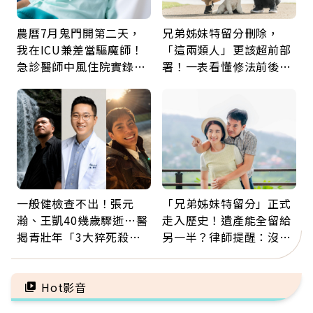
農曆7月鬼門開第二天，
兄弟姊妹特留分刪除，
我在ICU兼差當驅魔師！
「這兩類人」更該超前部
急診醫師中風住院實錄：
署！一表看懂修法前後差
那些怪物原來叫譫妄
異：沒留遺囑手足反而分
更多
一般健檢查不出！張元
「兄弟姊妹特留分」正式
瀚、王凱40幾歲驟逝…醫
走入歷史！遺產能全留給
揭青壯年「3大猝死殺
另一半？律師提醒：沒做
手」：靠2檢查揪出9成地
「1件事」照樣白忙
雷
Hot影音