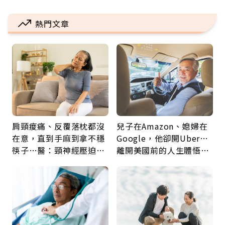
熱門文章
肩頸痠痛、反覆落枕都沒
兒子在Amazon、媳婦在
在意，直到手麻到拿不穩
Google，他卻開Uber…
筷子…醫：頸神經壓迫上
離開美國前的人生體悟：
身，打破固定姿勢才是關
好的壞的都不會永遠
鍵