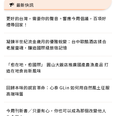
最新快訊
更好的台灣，需要你的聲音。響應今周倡議，百項好
禮帶回家！
凝鍊半世紀流金歲月的優雅蛻變：台中歐酷酒店揉合
老屋靈魂，釀造國際級旅宿記憶
「愈在地，愈國際」 圓山大飯店推廣國產農漁產品 打
造在地食尚新風味
回歸本味的感官革命：心泰 GLin 如何用自然風土征服
高端味蕾
今周刊新書／只要有心，你也可以成為那個改變他人