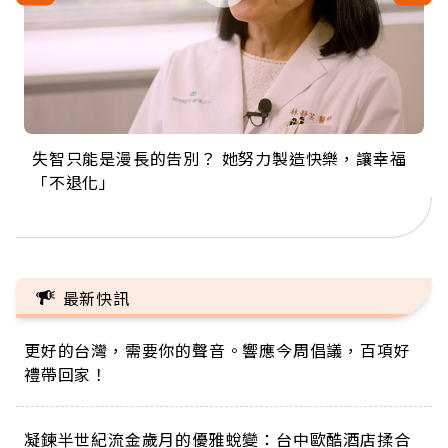
失智只能是漫長的告別？ 她努力製造快樂，讓幸福
來自剛果的巧克力神父 為台灣奉獻36年 「台灣是我
63歲卸矽谷副總、搬回台灣找快樂！「蛋黃哥小
104歲打破金氏世界紀錄 成為全球最年長羽球選
事業巔峰他選擇追夢…黑手阿伯拉小提琴還登上小
「不退化」
的家，我連作夢都講台語！」
丑」走進安養院，逗樂上萬爺奶：退休後才開始真
手，分享長壽的秘密原來是「這個」
巨蛋！連CNN都大讚！
正的人生
最新快訊
更好的台灣，需要你的聲音。響應今周倡議，百項好
禮帶回家！
凝鍊半世紀流金歲月的優雅蛻變：台中歐酷酒店揉合