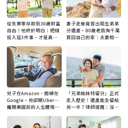
從失業零存款到30歲財富
妻子走後竟冒出陌生弟弟
自由！他終於明白：把錢
分遺產，80歲老翁掏千萬
投入這3件事，才是真正
買回自己的家：夫妻相守
留給未來的自己
60年，卻輸給一個名字
兒子在Amazon、媳婦在
「兄弟姊妹特留分」正式
Google，他卻開Uber…
走入歷史！遺產能全留給
離開美國前的人生體悟：
另一半？律師提醒：沒做
好的壞的都不會永遠
「1件事」照樣白忙