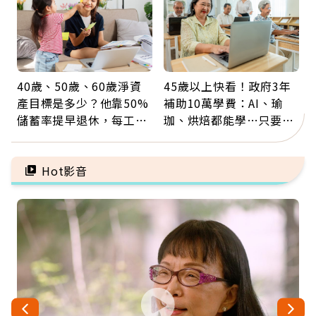
40歲、50歲、60歲淨資
45歲以上快看！政府3年
產目標是多少？他靠50%
補助10萬學費：AI、瑜
儲蓄率提早退休，每工作
珈、烘焙都能學…只要願
1年買下1年自由
意開始，永遠不嫌晚
Hot影音