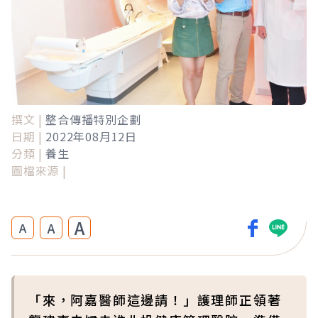
撰文 |
整合傳播特別企劃
日期 |
2022年08月12日
分類 |
養生
圖檔來源 |
A
A
A
「來，阿嘉醫師這邊請！」護理師正領著