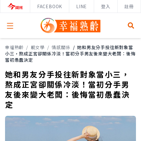
FACEBOOK
LINE
登入
註冊
Open menu
幸福熟齡
/
靚女學
/
情感關係
/
她和男友分手投往新對象當
小三，熬成正宮卻關係冷淡！當初分手男友後來變大老闆：後悔
當初愚蠢決定
她和男友分手投往新對象當小三，
熬成正宮卻關係冷淡！當初分手男
友後來變大老闆：後悔當初愚蠢決
定