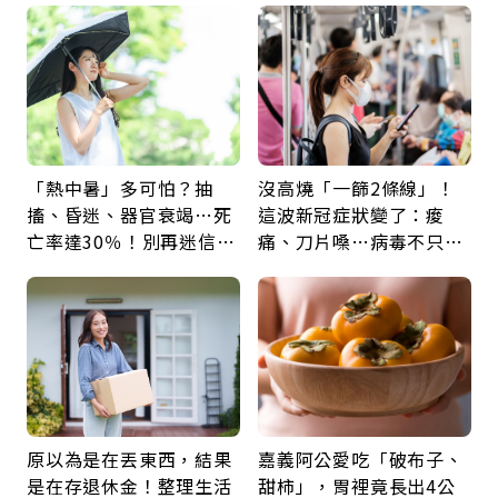
天相遇
福
「熱中暑」多可怕？抽
沒高燒「一篩2條線」！
搐、昏迷、器官衰竭…死
這波新冠症狀變了：痠
亡率達30％！別再迷信
痛、刀片嗓…病毒不只攻
「擦酒精、吃退燒藥」，
肺，三高族恐引發全身血
5招才能真救命
管發炎
原以為是在丟東西，結果
嘉義阿公愛吃「破布子、
是在存退休金！整理生活
甜柿」，胃裡竟長出4公