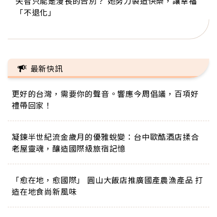
失智只能是漫長的告別？ 她努力製造快樂，讓幸福
來自剛果的巧克力神父 為台灣奉獻36年 「台灣是我
63歲卸矽谷副總、搬回台灣找快樂！「蛋黃哥小
104歲打破金氏世界紀錄 成為全球最年長羽球選
事業巔峰他選擇追夢…黑手阿伯拉小提琴還登上小
「不退化」
的家，我連作夢都講台語！」
丑」走進安養院，逗樂上萬爺奶：退休後才開始真
手，分享長壽的秘密原來是「這個」
巨蛋！連CNN都大讚！
正的人生
最新快訊
更好的台灣，需要你的聲音。響應今周倡議，百項好
禮帶回家！
凝鍊半世紀流金歲月的優雅蛻變：台中歐酷酒店揉合
老屋靈魂，釀造國際級旅宿記憶
「愈在地，愈國際」 圓山大飯店推廣國產農漁產品 打
造在地食尚新風味