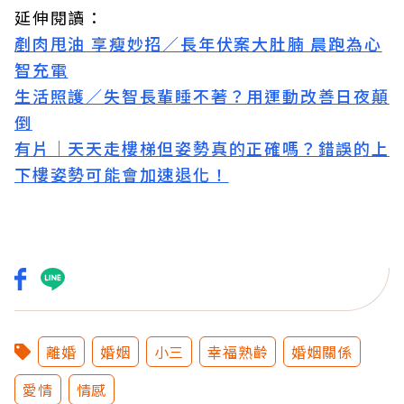
延伸閱讀：
剷肉甩油 享瘦妙招／長年伏案大肚腩 晨跑為心
智充電
生活照護／失智長輩睡不著？用運動改善日夜顛
倒
有片｜天天走樓梯但姿勢真的正確嗎？錯誤的上
下樓姿勢可能會加速退化！
離婚
婚姻
小三
幸福熟齡
婚姻關係
愛情
情感