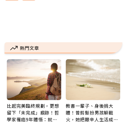
熱門文章
比起完美臨終規劃，更想
教書一輩子、身後捐大
留下「未完成」痕跡！哲
體！曾剪髮扮男孩躲戰
學家罹癌9年體悟：就算
火，她把艱辛人生活成風
給人添麻煩，我仍想與明
景：生命價值在於成為祝