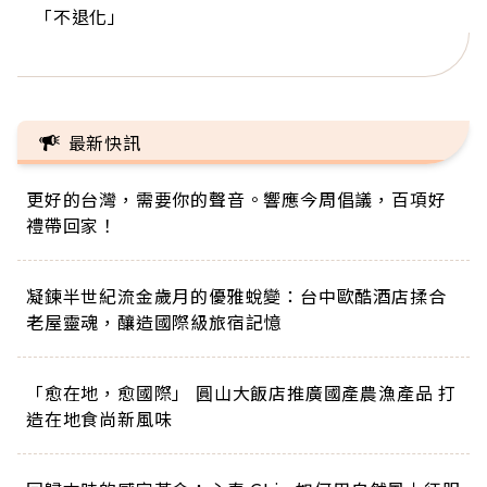
「不退化」
的家，我連作夢都講台語！」
丑」走進安養院，逗樂上萬爺奶：退休後才開始真
手，分享長壽的秘密原來是「這個」
巨蛋！連CNN都大讚！
正的人生
最新快訊
更好的台灣，需要你的聲音。響應今周倡議，百項好
禮帶回家！
凝鍊半世紀流金歲月的優雅蛻變：台中歐酷酒店揉合
老屋靈魂，釀造國際級旅宿記憶
「愈在地，愈國際」 圓山大飯店推廣國產農漁產品 打
造在地食尚新風味