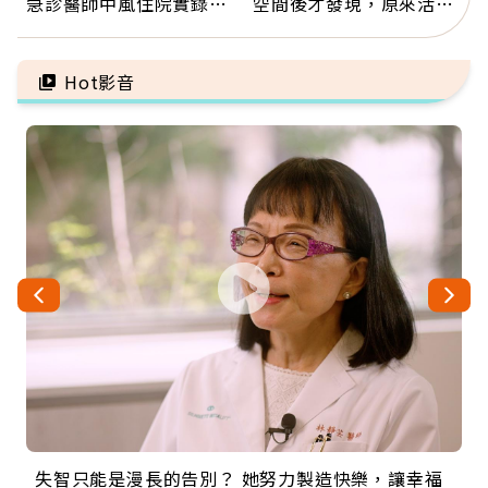
急診醫師中風住院實錄：
空間後才發現，原來活得
那些怪物原來叫譫妄
這麼輕鬆也能存錢
Hot影音
失智只能是漫長的告別？ 她努力製造快樂，讓幸福
來自剛果的巧克力神父 為台灣奉獻36年 「台灣是我
63歲卸矽谷副總、搬回台灣找快樂！「蛋黃哥小
104歲打破金氏世界紀錄 成為全球最年長羽球選
事業巔峰他選擇追夢…黑手阿伯拉小提琴還登上小