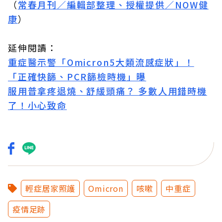
（
常春月刊／編輯部整理、授權提供／NOW健
康
）
延伸閱讀：
重症醫示警「Omicron5大類流感症狀」！
「正確快篩、PCR篩檢時機」曝
服用普拿疼退燒、舒緩頭痛？ 多數人用錯時機
了！小心致命
輕症居家照護
Omicron
咳嗽
中重症
疫情足跡