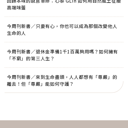
回歸本味的感官革命：心泰 GLin 如何用自然風土征服
高端味蕾
今周刊新書／只要有心，你也可以成為那個改變他人
生命的人
今周刊新書／退休金準備1千1百萬夠用嗎？如何擁有
「不窮」的第三人生？
今周刊新書／來到生命盡頭，人人都想有「尊嚴」的
離去！但「尊嚴」能如何守護？