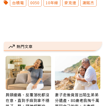
台積電
0050
10年線
麥克連
謝銘杰
熱門文章
肩頸痠痛、反覆落枕都沒
妻子走後竟冒出陌生弟弟
在意，直到手麻到拿不穩
分遺產，80歲老翁掏千萬