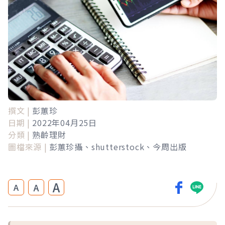
撰文 |
彭蕙珍
日期 |
2022年04月25日
分類 |
熟齡理財
圖檔來源 |
彭蕙珍攝、shutterstock、今周出版
A
A
A