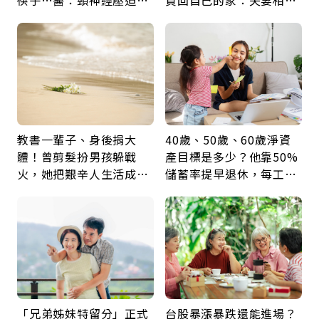
筷子…醫：頸神經壓迫上
買回自己的家：夫妻相守
身，打破固定姿勢才是關
60年，卻輸給一個名字
鍵
教書一輩子、身後捐大
40歲、50歲、60歲淨資
體！曾剪髮扮男孩躲戰
產目標是多少？他靠50%
火，她把艱辛人生活成風
儲蓄率提早退休，每工作
景：生命價值在於成為祝
1年買下1年自由
福
「兄弟姊妹特留分」正式
台股暴漲暴跌還能進場？