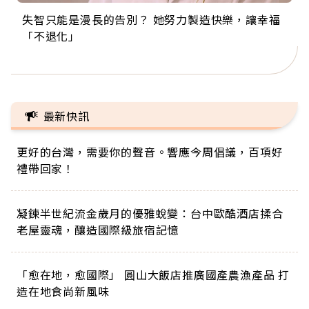
失智只能是漫長的告別？ 她努力製造快樂，讓幸福
來自剛果的巧克力神父 為台灣奉獻36年 「台灣是我
63歲卸矽谷副總、搬回台灣找快樂！「蛋黃哥小
104歲打破金氏世界紀錄 成為全球最年長羽球選
事業巔峰他選擇追夢…黑手阿伯拉小提琴還登上小
「不退化」
的家，我連作夢都講台語！」
丑」走進安養院，逗樂上萬爺奶：退休後才開始真
手，分享長壽的秘密原來是「這個」
巨蛋！連CNN都大讚！
正的人生
最新快訊
更好的台灣，需要你的聲音。響應今周倡議，百項好
禮帶回家！
凝鍊半世紀流金歲月的優雅蛻變：台中歐酷酒店揉合
老屋靈魂，釀造國際級旅宿記憶
「愈在地，愈國際」 圓山大飯店推廣國產農漁產品 打
造在地食尚新風味