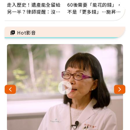
走入歷史！遺產能全留給
60後需要「能花的錢」，
另一半？律師提醒：沒做
不是「更多錢」…施昇
「1件事」照樣白忙
輝：退休族最適合這種股
票
Hot影音