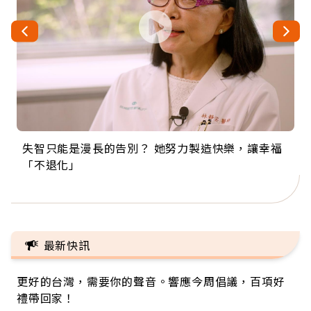
失智只能是漫長的告別？ 她努力製造快樂，讓幸福
來自剛果的巧克力神父 為台灣奉獻36年 「台灣是我
63歲卸矽谷副總、搬回台灣找快樂！「蛋黃哥小
104歲打破金氏世界紀錄 成為全球最年長羽球選
事業巔峰他選擇追夢…黑手阿伯拉小提琴還登上小
「不退化」
的家，我連作夢都講台語！」
丑」走進安養院，逗樂上萬爺奶：退休後才開始真
手，分享長壽的秘密原來是「這個」
巨蛋！連CNN都大讚！
正的人生
最新快訊
更好的台灣，需要你的聲音。響應今周倡議，百項好
禮帶回家！