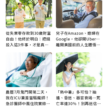
從失業零存款到30歲財富
兒子在Amazon、媳婦在
自由！他終於明白：把錢
Google，他卻開Uber…
投入這3件事，才是真正
離開美國前的人生體悟：
留給未來的自己
好的壞的都不會永遠
農曆7月鬼門開第二天，
「熱中暑」多可怕？抽
我在ICU兼差當驅魔師！
搐、昏迷、器官衰竭…死
急診醫師中風住院實錄：
亡率達30％！別再迷信