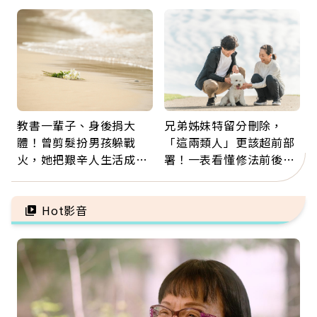
那些怪物原來叫譫妄
「擦酒精、吃退燒藥」，
5招才能真救命
教書一輩子、身後捐大
兄弟姊妹特留分刪除，
體！曾剪髮扮男孩躲戰
「這兩類人」更該超前部
火，她把艱辛人生活成風
署！一表看懂修法前後差
景：生命價值在於成為祝
異：沒留遺囑手足反而分
福
更多
Hot影音