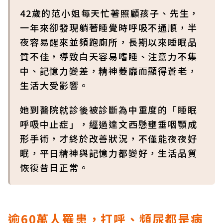
42歲的范小姐每天忙著照顧孩子、先生，
一年來卻發現躺著睡覺時呼吸不通順，半
夜容易醒來並頻跑廁所，長期以來睡眠品
質不佳，導致白天容易嗜睡、注意力不集
中、記憶力變差，精神萎靡而顯得蒼老，
生活大受影響。
她到醫院就診後被診斷為中重度的「睡眠
呼吸中止症」，經過達文西懸壅垂咽顎成
形手術，才終於改善狀況，不僅能夜夜好
眠，平日精神與記憶力都變好，生活品質
恢復昔日正常。
逾60
萬人罹患，打呼、頻尿都是病