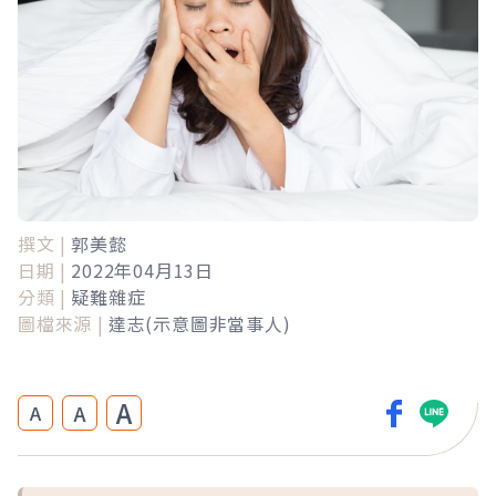
撰文 |
郭美懿
日期 |
2022年04月13日
分類 |
疑難雜症
圖檔來源 |
達志(示意圖非當事人)
A
A
A