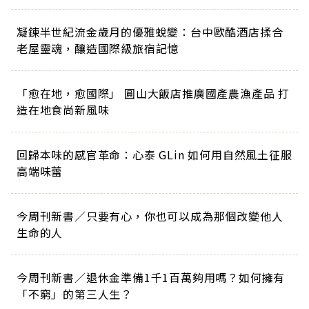
凝鍊半世紀流金歲月的優雅蛻變：台中歐酷酒店揉合
老屋靈魂，釀造國際級旅宿記憶
「愈在地，愈國際」 圓山大飯店推廣國產農漁產品 打
造在地食尚新風味
回歸本味的感官革命：心泰 GLin 如何用自然風土征服
高端味蕾
今周刊新書／只要有心，你也可以成為那個改變他人
生命的人
今周刊新書／退休金準備1千1百萬夠用嗎？如何擁有
「不窮」的第三人生？