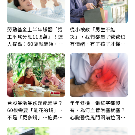
勞動基金上半年賺翻「勞
從小被教「男生不能
工平均分紅11.8萬」！達
哭」，我們都忘了爸爸也
人提點：60歲就能領，重
有情緒…有了孩子才懂：
新就業還有隱藏版退休金
父親節最珍貴禮物是一句
久違的關心
台股暴漲暴跌還能進場？
年年健檢一張紅字都沒
60後需要「能花的錢」，
有，為何血管說塞就塞？
不是「更多錢」…施昇
心臟醫從鬼門關前拉回病
輝：退休族最適合這種股
人：會不會心梗要看對數
票
字