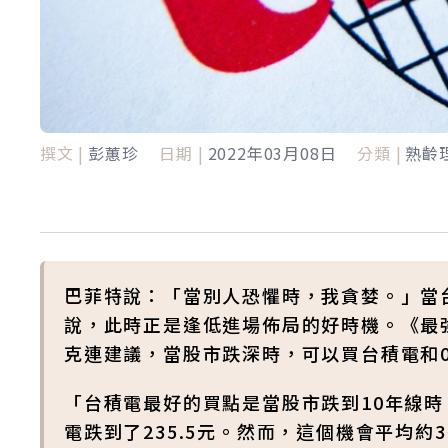
撰文 |
彭蕙珍
日期 |
2022年03月08日
分類 |
熟齡
巴菲特說：「當別人恐懼時，我貪婪。」當
說，此時正是逢低進場佈局的好時機。《最
克連建議，當股市跌深時，可以買台積電和0
「台積電最好的買點是當股市跌到10年線時，
電跌到了235.5元。然而，這個機會平均約