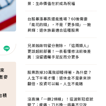
景：生命價值在於成為祝福
台股暴漲暴跌還能進場？60後需要
「能花的錢」，不是「更多錢」…施
昇輝：退休族最適合這種股票
兄弟姊妹特留分刪除，「這兩類人」
更該超前部署！一表看懂修法前後差
異：沒留遺囑手足反而分更多
來
股票跌掉30萬我卻睡得著，為什麼？
者麥
人生下半場才懂：退休金不是拿來拚
翻倍，投資可以輸，人生不能賭
台積
沒高燒「一篩2條線」！這波新冠症狀
變了：痠痛、刀片嗓…病毒不只攻