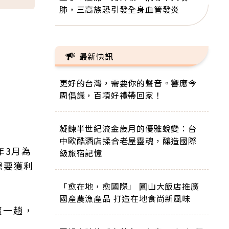
肺，三高族恐引發全身血管發炎
最新快訊
更好的台灣，需要你的聲音。響應今
周倡議，百項好禮帶回家！
凝鍊半世紀流金歲月的優雅蛻變：台
中歐酷酒店揉合老屋靈魂，釀造國際
年3月為
級旅宿記憶
想要獲利
「愈在地，愈國際」 圓山大飯店推廣
國產農漁產品 打造在地食尚新風味
賣一趟，