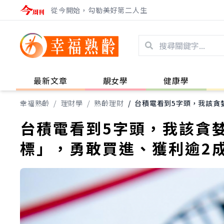
從今開始，勾勒美好第二人生
最新文章
靚女學
健康學
幸福熟齡
/
理財學
/
熟齡理財
/
台積電看到5字頭，我該貪
台積電看到5字頭，我該貪婪
標」，勇敢買進、獲利逾2