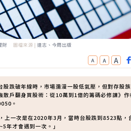
理財
圖檔來源 |
達志、今周出版
A
A
A
台股跌破年線時，市場瀰漫一股低氣壓，但對存股族
強散戶翻身買股術：從10萬到1億的籌碼必修課》作
050。
上一次是在2020年3月，當時台股跌到8523點，
3~5年才會遇到一次。」