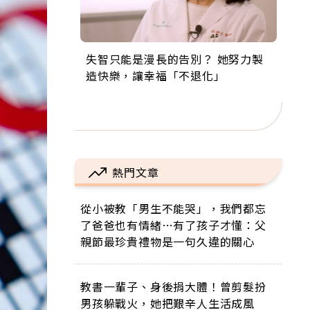
失智只能是漫長的告別？ 她努力製
來自剛果的巧克力神父 為台灣奉獻
63歲卸矽谷副總、搬回台灣找快
104歲打破金氏世界紀錄 成為全球
事業巔峰他選擇追夢…黑手阿伯拉
造快樂，讓幸福「不退化」
36年 「台灣是我的家，我連作夢都
樂！「蛋黃哥小丑」走進安養院，
最年長羽球選手，分享長壽的秘密
小提琴還登上小巨蛋！連CNN都大
講台語！」
逗樂上萬爺奶：退休後才開始真正
原來是「這個」
讚！
的人生
熱門文章
從小被教「男生不能哭」，我們都忘
了爸爸也有情緒…有了孩子才懂：父
親節最珍貴禮物是一句久違的關心
教書一輩子、身後捐大體！曾剪髮扮
男孩躲戰火，她把艱辛人生活成風