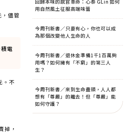
回歸本味的感官革命：心泰 GLin 如何
用自然風土征服高端味蕾
元，儘管
今周刊新書／只要有心，你也可以成
為那個改變他人生命的人
台積電
今周刊新書／退休金準備1千1百萬夠
用嗎？如何擁有「不窮」的第三人
生？
元。不
今周刊新書／來到生命盡頭，人人都
想有「尊嚴」的離去！但「尊嚴」能
如何守護？
賣掉，