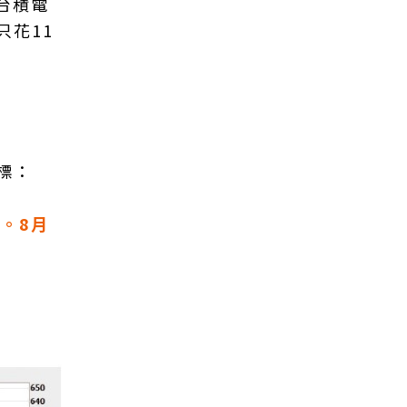
，台積電
只花11
標：
。8月