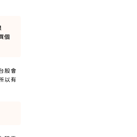
很
買個
台股會
所以有