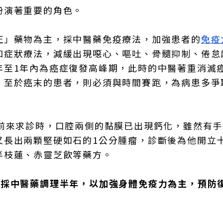
扮演著重要的角色。
正」藥物為主，採中醫藥免疫療法，加強患者的
免疫
和症狀療法，減緩出現噁心、嘔吐、骨髓抑制、倦怠
年至1年內為癌症復發高峰期，此時的中醫著重消滅
；至於癌末的患者，則必須與時間賽跑，為病患多爭
前來求診時，口腔兩側的黏膜已出現鈣化，雖然有手
又長出兩顆堅硬如石的1公分腫瘤，診斷後為他開立
半枝蓮、赤靈芝飲等藥方。
仍採中醫藥調理半年，以加強身體免疫力為主，預防