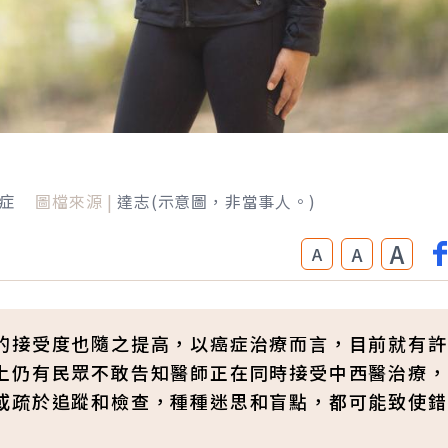
症
圖檔來源 |
達志(示意圖，非當事人。)
A
A
A
的接受度也隨之提高，以癌症治療而言，目前就有許
上仍有民眾不敢告知醫師正在同時接受中西醫治療，
或疏於追蹤和檢查，種種迷思和盲點，都可能致使錯