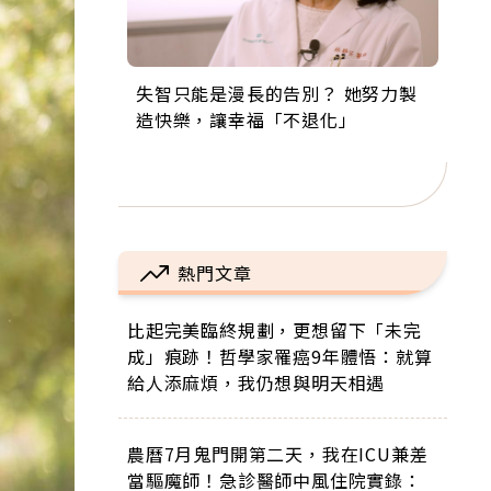
失智只能是漫長的告別？ 她努力製
來自剛果的巧克力神父 為台灣奉獻
63歲卸矽谷副總、搬回台灣找快
104歲打破金氏世界紀錄 成為全球
事業巔峰他選擇追夢…黑手阿伯拉
造快樂，讓幸福「不退化」
36年 「台灣是我的家，我連作夢都
樂！「蛋黃哥小丑」走進安養院，
最年長羽球選手，分享長壽的秘密
小提琴還登上小巨蛋！連CNN都大
講台語！」
逗樂上萬爺奶：退休後才開始真正
原來是「這個」
讚！
的人生
熱門文章
比起完美臨終規劃，更想留下「未完
成」痕跡！哲學家罹癌9年體悟：就算
給人添麻煩，我仍想與明天相遇
農曆7月鬼門開第二天，我在ICU兼差
當驅魔師！急診醫師中風住院實錄：