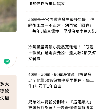
那些怪物原來叫譫妄
55歲是子宮內膜癌發生最多年齡！停
經後出血＝不正常，別再當「回春」
…每年3檢查保命：早期治癒率達9成5
冷氣風量調最小竟然更耗電！「低溫
＋微風」是電費元凶…達人教2招又涼
又省電
40歲、50歲、60歲淨資產目標是多
少？他靠50%儲蓄率提早退休，每工
多大
作1年買下1年自由
導致
失最
兄弟姊妹特留分刪除，「這兩類人」
更該超前部署！一表看懂修法前後差