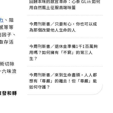
回歸本味的感官革命：心泰 GLin 如何
用自然風土征服高端味蕾
力
、阻
今周刊新書／只要有心，你也可以成
感等等
為那個改變他人生命的人
癌因子、
取存活
今周刊新書／退休金準備1千1百萬夠
用嗎？如何擁有「不窮」的第三人
生？
術切除
十六味流
今周刊新書／來到生命盡頭，人人都
想有「尊嚴」的離去！但「尊嚴」能
如何守護？
復發和轉