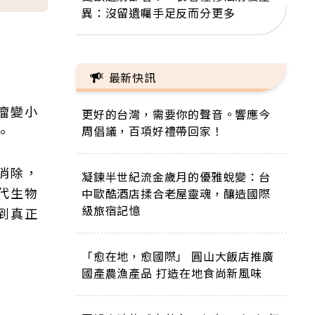
異：沒留遺囑手足反而分更多
最新快訊
瘤變小
更好的台灣，需要你的聲音。響應今
。
周倡議，百項好禮帶回家！
消除，
凝鍊半世紀流金歲月的優雅蛻變：台
代生物
中歐酷酒店揉合老屋靈魂，釀造國際
級旅宿記憶
到真正
「愈在地，愈國際」 圓山大飯店推廣
國產農漁產品 打造在地食尚新風味