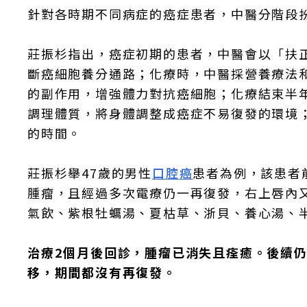
針對各時期不同病症的癌症患者，中醫分階段
莊振杉指出，癌症初期的患者，中醫會以「扶
斷癌細胞養分通路；化療時，中醫採營養療法
的副作用，增強體力對抗癌細胞；化療結束半
調理體質，將身體調整成癌症不易復發的環境
的時間。
莊振杉舉47歲的男性
口腔癌
患者為例，該患者
腫瘤，且經過多次電療仍一再復發，右上唇內
氣飲、紫根牡蠣湯、夏枯草、浙貝、養心湯、
治療2個月後回診，腫瘤已消失且痊癒。後續
移，期間都沒有再復發。