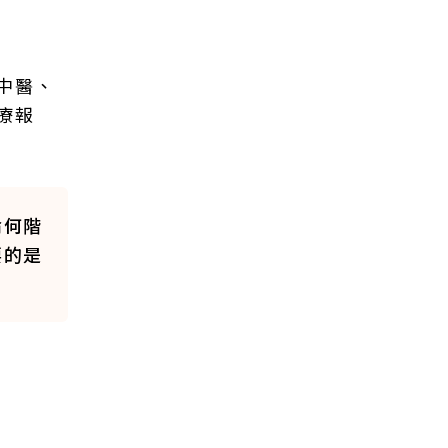
中醫、
療報
論何階
要的是