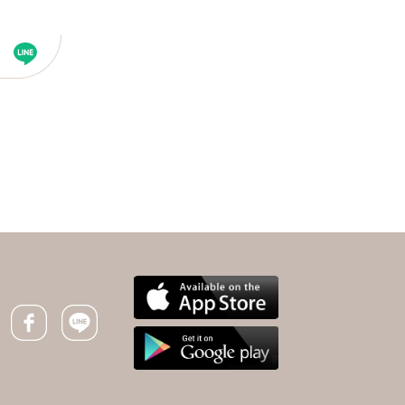
下一則 ＋
血便以為是痔瘡出血，結
果竟大腸癌3期！4風險
群需定期檢查，沒症狀就
Facebook icon
Line icon
是最大威脅