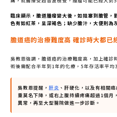
痛，就醫接受超音波檢查，腫瘤可能已經大到5
臨床顯示，膽道腫瘤變大後，如阻塞到膽管，
色有如紅茶，呈深褐色；缺少膽汁，大便則為
膽道癌的治療難度高 確診時大都已
吳教恩強調，膽道癌的治療難度高，加上確診
術後需配合半年到1年的化療，5年存活率平均
吳教恩提醒，
肝炎
、肝硬化，以及有相關癌
重莫名下降，或右上腹持續疼痛超過1個月
異常，再至大型醫院做進一步診斷。