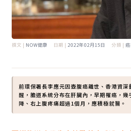
撰文 |
NOW健康
日期 |
2022年02月15日
分類 |
癌
前環保署長李應元因壺腹癌離世、香港資深
醒，膽道系統分布在肝臟內，早期罹癌，幾
降、右上腹疼痛超過1個月，應積極就醫。