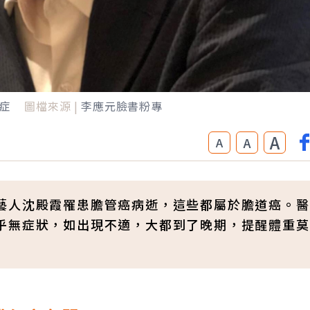
症
圖檔來源 |
李應元臉書粉專
A
A
A
藝人沈殿霞罹患膽管癌病逝，這些都屬於膽道癌。醫
乎無症狀，如出現不適，大都到了晚期，提醒體重莫