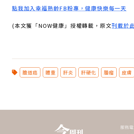
點我加入幸福熟齡FB粉專，健康快樂每一天
(本文獲「NOW健康」授權轉載，原文
刊載於
膽道癌
體重
肝炎
肝硬化
腫瘤
皮膚
服務電話：