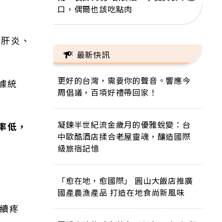
口，偶爾也該吃點肉
型肝炎、
最新快訊
更好的台灣，需要你的聲音。響應今
據統
周倡議，百項好禮帶回家！
凝鍊半世紀流金歲月的優雅蛻變：台
率低，
中歐酷酒店揉合老屋靈魂，釀造國際
級旅宿記憶
「愈在地，愈國際」 圓山大飯店推廣
國產農漁產品 打造在地食尚新風味
續疼