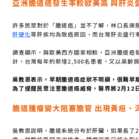
亞洲膽道癌發生率較歐美高 與肝炎
許多民眾對於「膽道癌」並不了解，林口長庚
肝硬化
等肝疾均為致癌原因，而台灣肝炎盛行
調查顯示，與歐美西方國家相較，亞洲膽道癌
計，台灣每年約新增2,500名患者，又以高齡
吳教恩表示，早期膽道癌症狀不明顯，很難早
為了提醒民眾注意膽道癌威脅，醫界將2月12
膽道腫瘤變大阻塞膽管 出現黃疸、
吳教恩說明，膽道系統分布於肝臟，如果長了