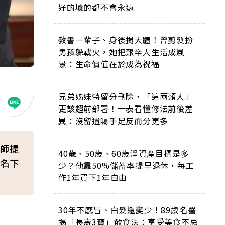
好的壞的都不會永遠
教書一輩子、身後捐大體！曾剪髮扮
男孩躲戰火，她把艱辛人生活成風
景：生命價值在於成為祝福
兄弟姊妹特留分刪除，「這兩類人」
更該超前部署！一表看懂修法前後差
異：沒留遺囑手足反而分更多
師提
40歲、50歲、60歲淨資產目標是多
名下
少？他靠50%儲蓄率提早退休，每工
作1年買下1年自由
30年不感冒、白髮還變少！89歲名醫
揭「長壽3寶」飲食法：享受美食不忌