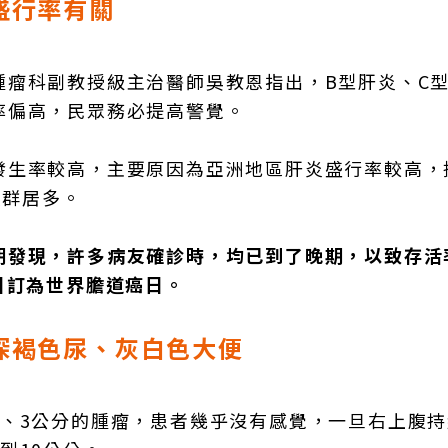
盛行率有關
腫瘤科副教授級主治醫師吳教恩指出，B型肝炎、C
率偏高，民眾務必提高警覺。
發生率較高，主要原因為亞洲地區肝炎盛行率較高，
族群居多。
期發現，許多病友確診時，均已到了晚期，以致存活
日訂為世界膽道癌日。
深褐色尿、灰白色大便
2、3公分的腫瘤，患者幾乎沒有感覺，一旦右上腹持