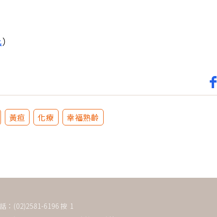
此
）
黃疸
化療
幸福熟齡
(02)2581-6196 按 1