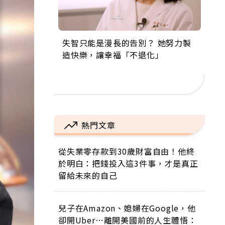
失智只能是漫長的告別？ 她努力製
來自剛果的巧克力神父 為台灣奉獻
63歲卸矽谷副總、搬回台灣找快
104歲打破金氏世界紀錄 成為全球
事業巔峰他選擇追夢…黑手阿伯拉
造快樂，讓幸福「不退化」
36年 「台灣是我的家，我連作夢都
樂！「蛋黃哥小丑」走進安養院，
最年長羽球選手，分享長壽的秘密
小提琴還登上小巨蛋！連CNN都大
講台語！」
逗樂上萬爺奶：退休後才開始真正
原來是「這個」
讚！
的人生
熱門文章
從失業零存款到30歲財富自由！他終
於明白：把錢投入這3件事，才是真正
留給未來的自己
兒子在Amazon、媳婦在Google，他
卻開Uber…離開美國前的人生體悟：