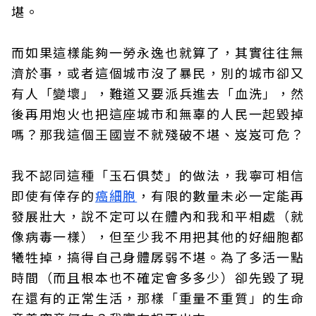
堪。
而如果這樣能夠一勞永逸也就算了，其實往往無
濟於事，或者這個城市沒了暴民，別的城市卻又
有人「變壞」，難道又要派兵進去「血洗」，然
後再用炮火也把這座城市和無辜的人民一起毀掉
嗎？那我這個王國豈不就殘破不堪、岌岌可危？
我不認同這種「玉石俱焚」的做法，我寧可相信
即使有倖存的
癌細胞
，有限的數量未必一定能再
發展壯大，說不定可以在體內和我和平相處（就
像病毒一樣），但至少我不用把其他的好細胞都
犧牲掉，搞得自己身體孱弱不堪。為了多活一點
時間（而且根本也不確定會多多少）卻先毀了現
在還有的正常生活，那樣「重量不重質」的生命