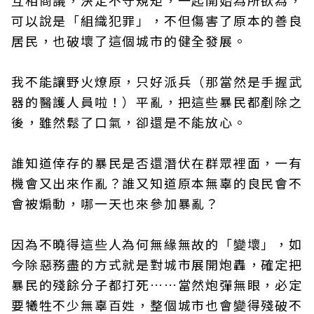
互相商議，決定不守規矩，一起開始為所欲為，
可以說是「組織犯罪」，不但傷害了原本的善良
居民，也破壞了這個城市的健全發展。
我不能讓野火燎原，只好派兵（那當然是手握武
器的醫護人員啦！）平亂，把這些暴民都剷除之
後，雖然鬆了口氣，卻還是不能放心。
誰知道倖存的暴民是否還潛伏在群眾裡面，一有
機會又出來作亂？誰又知道原本無辜的良民會不
會被煽動，哪一天也來參加暴亂？
因為不曉得這些人為何無緣無故的「變壞」，如
今除惡務盡的方式就是對城市展開炮轟，確定把
暴民的殘餘分子都打死……當然炮彈無眼，必定
要犧牲不少無辜百姓，整個城市也會變得殘破不