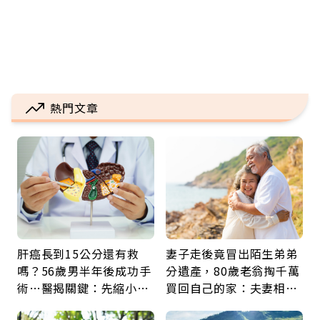
熱門文章
肝癌長到15公分還有救
妻子走後竟冒出陌生弟弟
嗎？56歲男半年後成功手
分遺產，80歲老翁掏千萬
術…醫揭關鍵：先縮小腫
買回自己的家：夫妻相守
瘤再談根治
60年，卻輸給一個名字