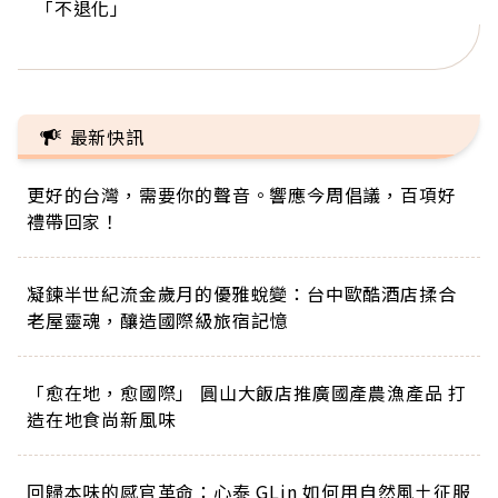
「不退化」
的家，我連作夢都講台語！」
丑」走進安養院，逗樂上萬爺奶：退休後才開始真
手，分享長壽的秘密原來是「這個」
巨蛋！連CNN都大讚！
正的人生
最新快訊
更好的台灣，需要你的聲音。響應今周倡議，百項好
禮帶回家！
凝鍊半世紀流金歲月的優雅蛻變：台中歐酷酒店揉合
老屋靈魂，釀造國際級旅宿記憶
「愈在地，愈國際」 圓山大飯店推廣國產農漁產品 打
造在地食尚新風味
回歸本味的感官革命：心泰 GLin 如何用自然風土征服