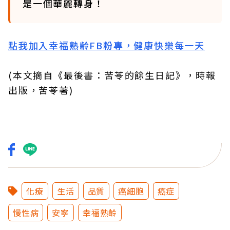
是一個華麗轉身！
點我加入幸福熟齡FB粉專，健康快樂每一天
(本文摘自《最後書：苦苓的餘生日記》，時報
出版，苦苓著)
化療
生活
品質
癌細胞
癌症
慢性病
安寧
幸福熟齡