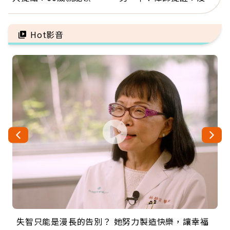
新就業還有隱藏版退休金
「1件事」照樣白忙
Hot影音
失智只能是漫長的告別？ 她努力製造快樂，讓幸福
來自剛果的巧克力神父 為台灣奉獻36年 「台灣是我
63歲卸矽谷副總、搬回台灣找快樂！「蛋黃哥小
104歲打破金氏世界紀錄 成為全球最年長羽球選
事業巔峰他選擇追夢…黑手阿伯拉小提琴還登上小