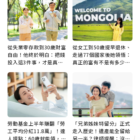
從失業零存款到30歲財富
從女工到50歲提早退休、
自由！他終於明白：把錢
走過77個國家後她領悟：
投入這3件事，才是真正
真正的富有不是有多少
留給未來的自己
錢，而是擁有選擇人生的
自由
勞動基金上半年賺翻「勞
「兄弟姊妹特留分」正式
工平均分紅11.8萬」！達
走入歷史！遺產能全留給
人提點：60歲就能領，重
另一半？律師提醒：沒做