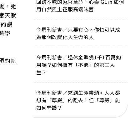
回歸本味的感官革命：心泰 GLin 如何
說，她
用自然風土征服高端味蕾
當天就
楚的講
今周刊新書／只要有心，你也可以成
醫學
為那個改變他人生命的人
今周刊新書／退休金準備1千1百萬夠
預約制
用嗎？如何擁有「不窮」的第三人
生？
今周刊新書／來到生命盡頭，人人都
想有「尊嚴」的離去！但「尊嚴」能
如何守護？