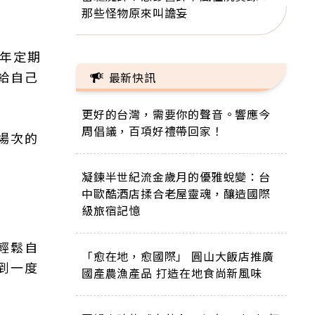
那些怪物原來叫譫妄
每年定期
給自己
最新快訊
更好的台灣，需要你的聲音。響應今
周倡議，百項好禮帶回家！
場次的
凝鍊半世紀流金歲月的優雅蛻變：台
中歐酷酒店揉合老屋靈魂，釀造國際
級旅宿記憶
輕鬆自
「愈在地，愈國際」 圓山大飯店推廣
到一度
國產農漁產品 打造在地食尚新風味