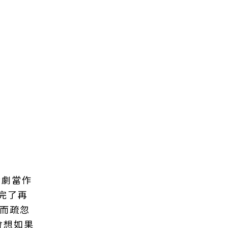
戲劇當作
完了再
反而疏忽
會想如果