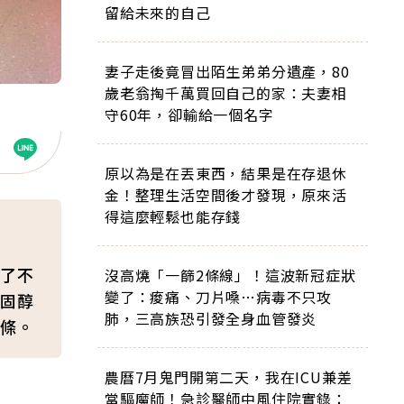
留給未來的自己
妻子走後竟冒出陌生弟弟分遺產，80
歲老翁掏千萬買回自己的家：夫妻相
守60年，卻輸給一個名字
原以為是在丟東西，結果是在存退休
金！整理生活空間後才發現，原來活
得這麼輕鬆也能存錢
了不
沒高燒「一篩2條線」！這波新冠症狀
變了：痠痛、刀片嗓…病毒不只攻
固醇
肺，三高族恐引發全身血管發炎
條。
農曆7月鬼門開第二天，我在ICU兼差
當驅魔師！急診醫師中風住院實錄：