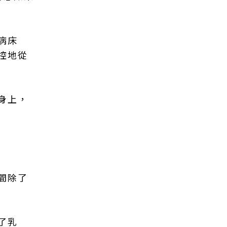
病床
控地從
身上，
間除了
了乳