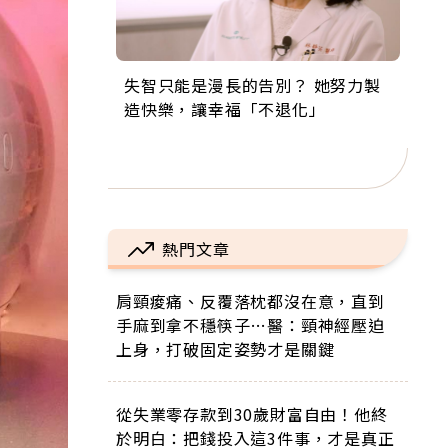
失智只能是漫長的告別？ 她努力製
來自剛果的巧克力神父 為台灣奉獻
63歲卸矽谷副總、搬回台灣找快
104歲打破金氏世界紀錄 成為全球
事業巔峰他選擇追夢…黑手阿伯拉
造快樂，讓幸福「不退化」
36年 「台灣是我的家，我連作夢都
樂！「蛋黃哥小丑」走進安養院，
最年長羽球選手，分享長壽的秘密
小提琴還登上小巨蛋！連CNN都大
講台語！」
逗樂上萬爺奶：退休後才開始真正
原來是「這個」
讚！
的人生
熱門文章
肩頸痠痛、反覆落枕都沒在意，直到
手麻到拿不穩筷子…醫：頸神經壓迫
上身，打破固定姿勢才是關鍵
從失業零存款到30歲財富自由！他終
於明白：把錢投入這3件事，才是真正