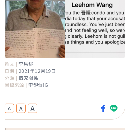
撰文 |
李易紓
日期 |
2021年12月19日
分類 |
情感關係
圖檔來源 |
李靚蕾IG
A
A
A