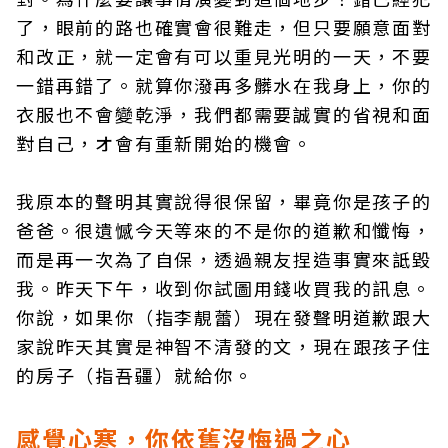
了，眼前的路也確實會很難走，但只要願意面對
和改正，就一定會有可以重見光明的一天，不要
一錯再錯了。就算你潑再多髒水在我身上，你的
衣服也不會變乾淨，我們都需要誠實的省視和面
對自己，オ會有重新開始的機會。
我原本的聲明其實說得很保留，畢竟你是孩子的
爸爸。很遺憾今天等來的不是你的道歉和懺悔，
而是再一次為了自保，透過親友捏造事實來詆毀
我。昨天下午，收到你試圖用錢收買我的訊息。
你說，如果你（指李靚蕾）現在發聲明道歉跟大
家說昨天其實是神智不清發的文，現在跟孩子住
的房子（指吾疆）就給你。
感覺心寒，你依舊沒悔過之心