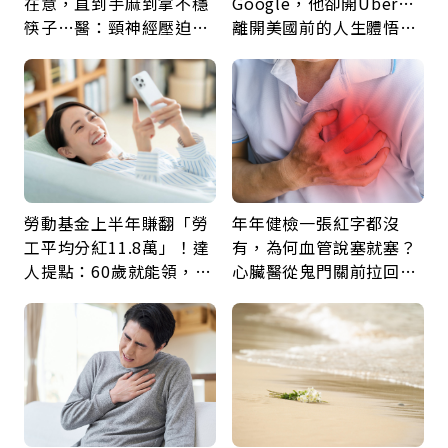
在意，直到手麻到拿不穩
Google，他卻開Uber…
筷子…醫：頸神經壓迫上
離開美國前的人生體悟：
身，打破固定姿勢才是關
好的壞的都不會永遠
鍵
勞動基金上半年賺翻「勞
年年健檢一張紅字都沒
工平均分紅11.8萬」！達
有，為何血管說塞就塞？
人提點：60歲就能領，重
心臟醫從鬼門關前拉回病
新就業還有隱藏版退休金
人：會不會心梗要看對數
字