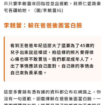
示只要李靚蕾收回指控並且道歉，就將仁愛路豪
宅吾疆給她。（圖/李靚蕾IG)
李靚蕾：躲在爸爸後面當白臉
看到王爸爸年紀這麼大了還要為了45歲的
兒子出來說這樣謊，拍這樣的照片覺得很
心痛也很不敢置信。我們都是成年人了，
出了事情應該自己面對，自己做的事情由
自己來負責承擔。
這麼多實錘有憑有據的資料都公布在網路上，你
沒有一句道歉，卻選擇躲在爸爸後面當白臉，一