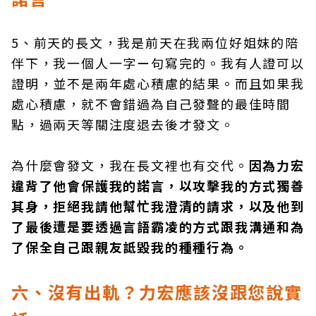
5、前天的長文，我是前天在我兩位好姐妺的陪
伴下，我一個人一字ー句寫完的。我有人證可以
證明，並不是兩年處心積慮的結果。而且如果我
處心積慮，就不會錯過為自己發聲的最佳時間
點，過兩天等關注度退去後才發文。
為什麼會發文，我在長文裡也有交代。
因為力宏
違背了他會保護我的諾言，以攻擊我的方式獨善
其身，拒絕我請他幫忙我澄清的請求，以及他到
了最後遭是要透過言語霸凌的方式跟我溝通和為
了保全自己跟親友詆毀我的種種行為。
六、沒有出軌？力宏應該沒跟您說實