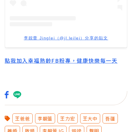
李靚蕾 Jinglei（@jl.leilei）分享的貼文
點我加入幸福熟齡FB粉專，健康快樂每一天
王爸爸
李靚蕾
王力宏
王大中
吾疆
離婚
敗類
李靚蕾 IG
毀謗
聲明