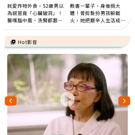
就愛炸物外食，52歲男以
教書一輩子、身後捐大
為感冒竟「心臟破洞」！
體！曾剪髮扮男孩躲戰
醫嘆腦中風、洗腎都跟它
火，她把艱辛人生活成風
有關：4警訊是心臟在呼
景：生命價值在於成為祝
救
福
Hot影音