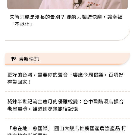
失智只能是漫長的告別？ 她努力製造快樂，讓幸福
來自剛果的巧克力神父 為台灣奉獻36年 「台灣是我
63歲卸矽谷副總、搬回台灣找快樂！「蛋黃哥小
104歲打破金氏世界紀錄 成為全球最年長羽球選
事業巔峰他選擇追夢…黑手阿伯拉小提琴還登上小
「不退化」
的家，我連作夢都講台語！」
丑」走進安養院，逗樂上萬爺奶：退休後才開始真
手，分享長壽的秘密原來是「這個」
巨蛋！連CNN都大讚！
正的人生
最新快訊
更好的台灣，需要你的聲音。響應今周倡議，百項好
禮帶回家！
凝鍊半世紀流金歲月的優雅蛻變：台中歐酷酒店揉合
下一則 ＋
老屋靈魂，釀造國際級旅宿記憶
會不會毀掉王力宏根本不重要！
蔡詩萍：李靚蕾，妳卸下「王力
宏太太」徹底自由了！
「愈在地，愈國際」 圓山大飯店推廣國產農漁產品 打