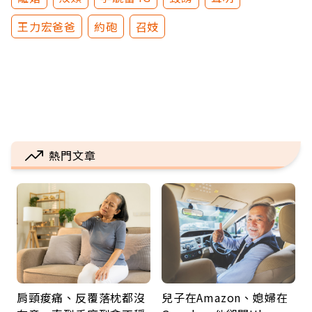
王力宏爸爸
約砲
召妓
熱門文章
肩頸痠痛、反覆落枕都沒
兒子在Amazon、媳婦在