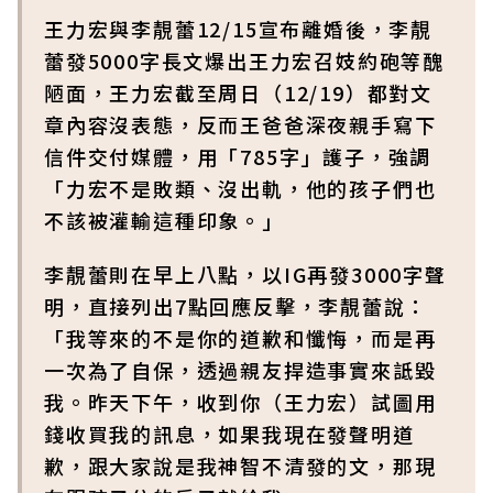
王力宏與李靚蕾12/15宣布離婚後，李靚
蕾發5000字長文爆出王力宏召妓約砲等醜
陋面，王力宏截至周日（12/19）都對文
章內容沒表態，反而王爸爸深夜親手寫下
信件交付媒體，用「785字」護子，強調
「力宏不是敗類、沒出軌，他的孩子們也
不該被灌輸這種印象。」
李靚蕾則在早上八點，以IG再發3000字聲
明，直接列出7點回應反擊，李靚蕾說：
「我等來的不是你的道歉和懺悔，而是再
一次為了自保，透過親友捍造事實來詆毀
我。昨天下午，收到你（王力宏）試圖用
錢收買我的訊息，如果我現在發聲明道
歉，跟大家說是我神智不清發的文，那現