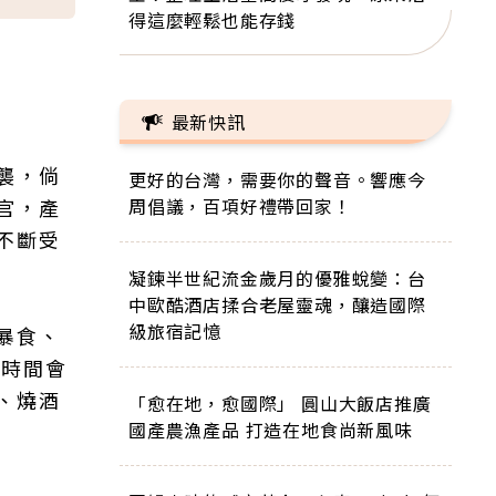
得這麼輕鬆也能存錢
最新快訊
襲，倘
更好的台灣，需要你的聲音。響應今
官，產
周倡議，百項好禮帶回家！
不斷受
凝鍊半世紀流金歲月的優雅蛻變：台
中歐酷酒店揉合老屋靈魂，釀造國際
級旅宿記憶
暴食、
療時間會
、燒酒
「愈在地，愈國際」 圓山大飯店推廣
國產農漁產品 打造在地食尚新風味