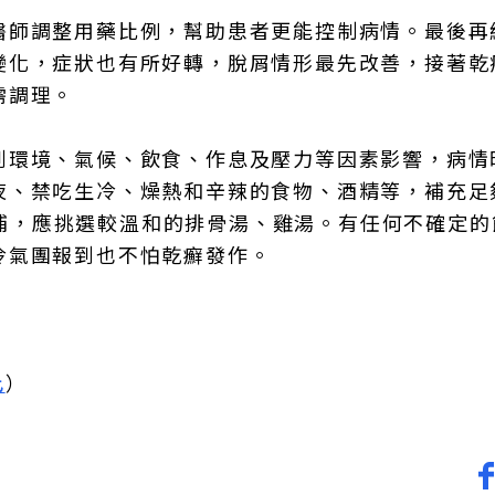
醫師調整用藥比例，幫助患者更能控制病情。最後再
變化，症狀也有所好轉，脫屑情形最先改善，接著乾
需調理。
到環境、氣候、飲食、作息及壓力等因素影響，病情
夜、禁吃生冷、燥熱和辛辣的食物、酒精等，補充足
想進補，應挑選較溫和的排骨湯、雞湯。有任何不確定
冷氣團報到也不怕乾癬發作。
此
）