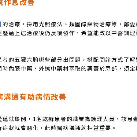
境作息改善
科
的治療，採用光照療法、類固醇藥物治療等，鄭愛
經歷過上述治療後仍反覆發作，希望能改以中醫調理
患者的五臟六腑哪些部分出問題，搭配問診方式了解
同時內服中藥、外擦中藥材萃取的藥膏於患部，須定
病溝通有助病情改善
愛蓮就舉例，1名乾癬患者的職業為護理人員，該患
癬症狀就會惡化，此時醫病溝通就相當重要。