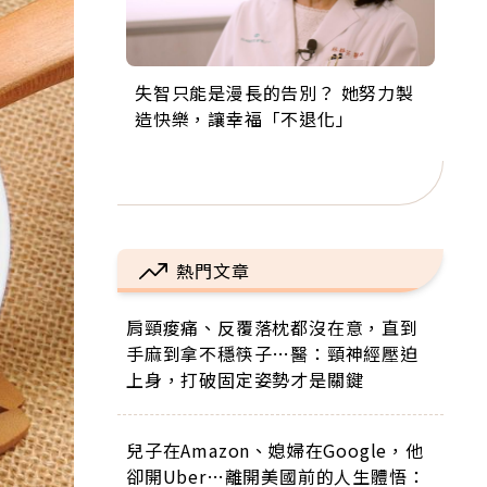
失智只能是漫長的告別？ 她努力製
來自剛果的巧克力神父 為台灣奉獻
63歲卸矽谷副總、搬回台灣找快
104歲打破金氏世界紀錄 成為全球
事業巔峰他選擇追夢…黑手阿伯拉
造快樂，讓幸福「不退化」
36年 「台灣是我的家，我連作夢都
樂！「蛋黃哥小丑」走進安養院，
最年長羽球選手，分享長壽的秘密
小提琴還登上小巨蛋！連CNN都大
講台語！」
逗樂上萬爺奶：退休後才開始真正
原來是「這個」
讚！
的人生
熱門文章
肩頸痠痛、反覆落枕都沒在意，直到
手麻到拿不穩筷子…醫：頸神經壓迫
上身，打破固定姿勢才是關鍵
兒子在Amazon、媳婦在Google，他
卻開Uber…離開美國前的人生體悟：