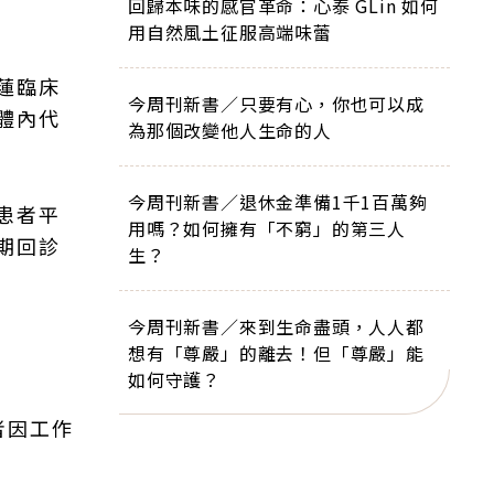
回歸本味的感官革命：心泰 GLin 如何
用自然風土征服高端味蕾
蓮臨床
今周刊新書／只要有心，你也可以成
體內代
為那個改變他人生命的人
今周刊新書／退休金準備1千1百萬夠
患者平
用嗎？如何擁有「不窮」的第三人
期回診
生？
今周刊新書／來到生命盡頭，人人都
想有「尊嚴」的離去！但「尊嚴」能
如何守護？
者因工作