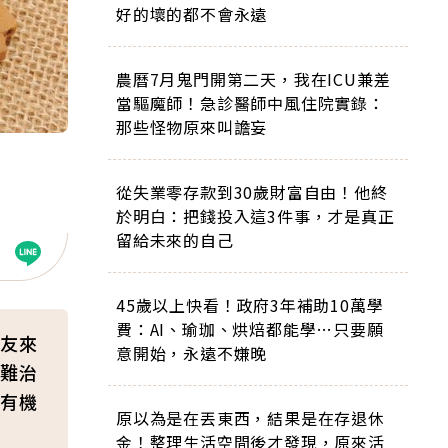
好的壞的都不會永遠
農曆7月鬼門開第二天，我在ICU兼差
當驅魔師！急診醫師中風住院實錄：
那些怪物原來叫譫妄
從失業零存款到30歲財富自由！他終
於明白：把錢投入這3件事，才是真正
留給未來的自己
45歲以上快看！政府3年補助10萬學
費：AI、瑜珈、烘焙都能學…只要願
友來
意開始，永遠不嫌晚
難治
有機
原以為是在丟東西，結果是在存退休
金！整理生活空間後才發現，原來活