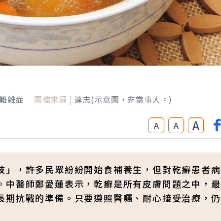
難雜症
圖檔來源 |
達志(示意圖，非當事人。)
A
A
A
吱」，許多民眾紛紛開始食補養生，但對乾癬患者病
。中醫師鄭愛蓮表示，乾癬是所有皮膚問題之中，最
長期抗戰的準備。只要遵照醫囑、耐心接受治療，仍