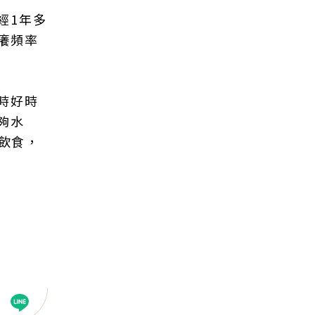
經1年多
癢頻率
時好時
夠水
的飲食，